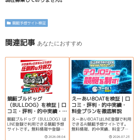
現在募集しておりません。
競艇予想サイト検証
関連記事
あなたにおすすめ
競艇ブルドッグ
えーあいBOATを検証｜口
（BULLDOG）を検証｜口
コミ・評判・的中実績・
コミ・評判・的中実績・
料金プランを徹底解説
料金プランを徹底解説
競艇ブルドッグ（BULLDOG）は
えーあいBOATはLINE登録で利用
LINE登録で利用できる競艇予想
できるAI競艇予想サイトです。
サイトです。無料情報や登録特
無料情報、的中実績、料金プラ
典、的中実績、口コミ・評判、
ン、口コミ、登録特典、運営者
2026.08.04
2026.07.23
料金プラン、運営者情報をもと
情報をもとに、利用する価値が