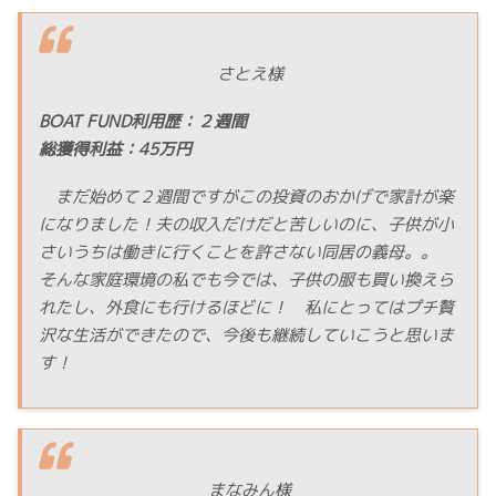
さとえ様
BOAT FUND利用歴：２週間
総獲得利益：45万円
まだ始めて２週間ですがこの投資のおかげで家計が楽
になりました！夫の収入だけだと苦しいのに、子供が小
さいうちは働きに行くことを許さない同居の義母。。
そんな家庭環境の私でも今では、子供の服も買い換えら
れたし、外食にも行けるほどに！ 私にとってはプチ贅
沢な生活ができたので、今後も継続していこうと思いま
す！
まなみん様