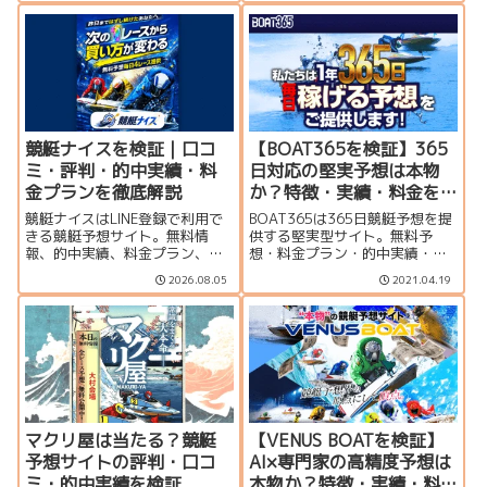
に、利用する価値があるのか検
あるのか分かりやすく検証しま
証しました。
す。
競艇ナイスを検証｜口コ
【BOAT365を検証】365
ミ・評判・的中実績・料
日対応の堅実予想は本物
金プランを徹底解説
か？特徴・実績・料金を
徹底解説
競艇ナイスはLINE登録で利用で
BOAT365は365日競艇予想を提
きる競艇予想サイト。無料情
供する堅実型サイト。無料予
報、的中実績、料金プラン、口
想・料金プラン・的中実績・口
コミ、登録特典、運営者情報を
コミを初心者向けに分かりやす
2026.08.05
2021.04.19
もとに、利用する価値があるの
く検証。
か分かりやすく検証します。
マクリ屋は当たる？競艇
【VENUS BOATを検証】
予想サイトの評判・口コ
AI×専門家の高精度予想は
ミ・的中実績を検証
本物か？特徴・実績・料