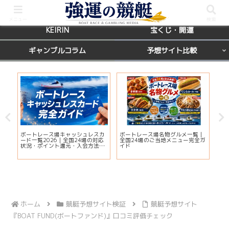
BOATRACE
レース場ガイド
メニュー
検索
KEIRIN
宝くじ・開運
ギャンブルコラム
予想サイト比較
国
ボートレース場キャッシュレスカ
ボートレース場名物グルメ一覧｜
えー
席を
ード一覧2026｜全国24場の対応
全国24場のご当地メニュー完全ガ
判
状況・ポイント還元・入会方法ま
イド
解
とめ
ホーム
競艇予想サイト検証
競艇予想サイト
『BOAT FUND(ボートファンド)』口コミ評価チェック