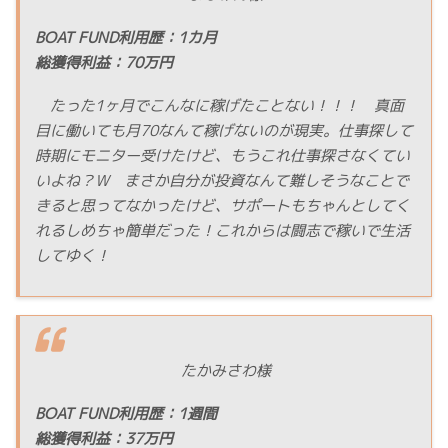
BOAT FUND利用歴：1カ月
総獲得利益：70万円
たった1ヶ月でこんなに稼げたことない！！！ 真面
目に働いても月70なんて稼げないのが現実。仕事探して
時期にモニター受けたけど、もうこれ仕事探さなくてい
いよね？W まさか自分が投資なんて難しそうなことで
きると思ってなかったけど、サポートもちゃんとしてく
れるしめちゃ簡単だった！これからは闘志で稼いで生活
してゆく！
たかみさわ様
BOAT FUND利用歴：1週間
総獲得利益：37万円