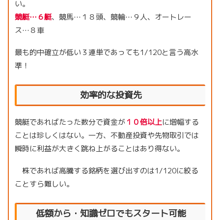
い。
競艇…６艇
、競馬…１８頭、競輪…９人、オートレー
ス…８車
最も的中確立が低い３連単であっても1/120と言う高水
準！
効率的な投資先
競艇であればたった数分で資金が
１０倍以上
に増幅する
ことは珍しくはない。一方、不動産投資や先物取引では
瞬時に利益が大きく跳ね上がることはあり得ない。
株であれば高騰する銘柄を選び出すのは1/120に絞る
ことすら難しい。
低額から・知識ゼロでもスタート可能