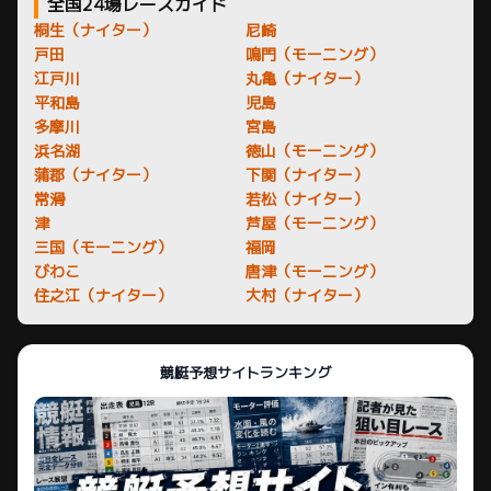
全国24場レースガイド
桐生（ナイター）
尼崎
戸田
鳴門（モーニング）
江戸川
丸亀（ナイター）
平和島
児島
多摩川
宮島
浜名湖
徳山（モーニング）
蒲郡（ナイター）
下関（ナイター）
常滑
若松（ナイター）
津
芦屋（モーニング）
三国（モーニング）
福岡
びわこ
唐津（モーニング）
住之江（ナイター）
大村（ナイター）
競艇予想サイトランキング