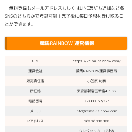
無料登録もメールアドレスもしくはLINE友だち追加など各
SNSのどちらかで登録可能！完了後に毎日予想を受け取るこ
とができます。
競馬RAINBOW 運営情報
URL
https://keiba-rainbow.com/
運営会社
競馬RAINBOW運営事務局
販売責任者
小笠原 功泰
所在地
東京都新宿区新宿4-1-22
電話番号
050-8883-9273
メール
info@keiba-rainbow.com
IPアドレス
160.16.110.100
クレジットカード決済