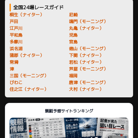
全国24場レースガイド
桐生（ナイター）
尼崎
戸田
鳴門（モーニング）
江戸川
丸亀（ナイター）
平和島
児島
多摩川
宮島
浜名湖
徳山（モーニング）
蒲郡（ナイター）
下関（ナイター）
常滑
若松（ナイター）
津
芦屋（モーニング）
三国（モーニング）
福岡
びわこ
唐津（モーニング）
住之江（ナイター）
大村（ナイター）
競艇予想サイトランキング