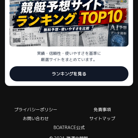
実績・信頼性・使いやすさを基準に
厳選サイトをまとめています。
ランキングを見る
プライバシーポリシー
免責事項
お問い合わせ
サイトマップ
BOATRACE公式