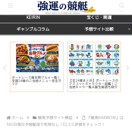
BOATRACE
レース場ガイド
メニュー
検索
KEIRIN
宝くじ・開運
ギャンブルコラム
予想サイト比較
カ
ボートレース場名物グルメ一覧｜
びわ
【全24場まとめ】ボートレースの
応
全国24場のご当地メニュー完全ガ
プ2
マスコットキャラクター図鑑｜ご
ま
イド
注
当地キャラ一覧＆誕生秘話も紹介
ホーム
競馬予想サイト検証
『競馬RAINBOW』は
365日毎日予想配信で死角なし！口コミ評価をチェック！