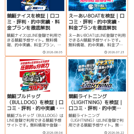
競艇ナイスを検証｜口コ
えーあいBOATを検証｜口
ミ・評判・的中実績・料
コミ・評判・的中実績・
金プランを徹底解説
料金プランを徹底解説
競艇ナイスはLINE登録で利用で
えーあいBOATはLINE登録で利用
きる競艇予想サイト。無料情
できるAI競艇予想サイトです。
報、的中実績、料金プラン、口
無料情報、的中実績、料金プラ
コミ、登録特典、運営者情報を
ン、口コミ、登録特典、運営者
2026.08.05
2026.07.23
もとに、利用する価値があるの
情報をもとに、利用する価値が
か分かりやすく検証します。
あるのか分かりやすく検証しま
す。
競艇ブルドッグ
競艇ライトニング
（BULLDOG）を検証｜口
（LIGHTNING）を検証｜
コミ・評判・的中実績・
口コミ・評判・的中実
料金プランを徹底解説
績・料金プランを徹底解
競艇ブルドッグ（BULLDOG）は
競艇ライトニング
説
LINE登録で利用できる競艇予想
（LIGHTNING）はLINE登録で利
サイトです。無料情報や登録特
用できる競艇予想サイト。無料
典、的中実績、口コミ・評判、
情報、的中実績、料金プラン、
2026.08.04
2026.06.22