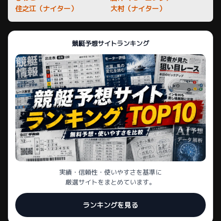
住之江（ナイター）
大村（ナイター）
競艇予想サイトランキング
実績・信頼性・使いやすさを基準に
厳選サイトをまとめています。
ランキングを見る