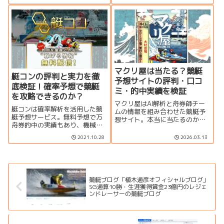
料金プラン、運営者情報をもと
口コミ、登録特典、運営者情報
に、利用する価値があるのか検
をもとに、利用する価値がある
証しました。
のか分かりやすく検証します。
マクリ屋は当たる？競艇
艇コンの評判と実力を徹
予想サイトの評判・口コ
底検証！確率予想で競艇
ミ・的中実績を検証
を攻略できるのか？
マクリ屋はAI解析と舟券師チー
艇コンは確率解析を活用した競
ムの情報を組み合わせた競艇予
艇予想サービス。無料予想で万
想サイト。本当に当たるのかを
舟券的中の実績もあり、機械学
検証し、特徴・的中実績・口コ
習による精度の高さが魅力。本
ミ・料金（調査中）・登録方法
2021.10.28
2026.03.13
記事では、的中実績や利用者の
まで分かりやすく解説します。
評判を徹底検証し、競艇で本当
無料予想の内容や利用時の注意
に稼げるのかを解説します！
点もまとめました。
競艇ブログ「植木通彦オフィシャルブログ」
SG通算10勝・生涯獲得賞金23億円のレジェ
ンドレーサーの競艇ブログ