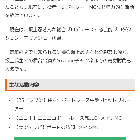
たことも。現在は、役者・レポーター・MCなど精力的な活動
を続けています。
現在は、坂上忍さんが総合プロデュースする芸能プロダク
ション「アヴァンセ」所属。
競艇好きでも知られる俳優の坂上忍さんとの親交も深く、
坂上氏主宰の舞台出演やYouTubeチャンネルでの舟券勝負も
人気です。
主な活動内容
【BSイレブン】住之江ボートレース中継 -ピットリポー
ター
【ニコ生】ニコニコボートレース部JLC -メインMC
【サンテレビ】ボートの時間 -メインMC