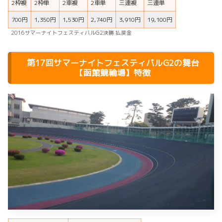
2枠複
2枠単
2車複
2車単
三連複
三連単
700円
1,350円
1,530円
2,740円
3,910円
19,100円
2016サマーナイトフェスティバルG2決勝 払戻金
第17回サマーナイトフェスティバルG2の舞台
【函館競輪場】特徴