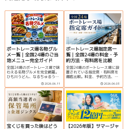
ボートレース場名物グル
ボートレース場指定席一
メ一覧｜全国24場のご当
覧｜全国24場の料金・予
地メニュー完全ガイド
約方法・有料席を比較
全国24場のボートレース場で味
全国24場のボートレース場に設
わえる名物グルメを完全網羅。
置されている指定席・有料席を
ひも川うどん、なるちゅるうど
徹底比較。料金、予約方法、個
ん、多幸焼、くじらロールな
室・グループ席の有無、サービ
2026.06.11
2026.06.03
ど、ご当地メニューや編集部お
ス内容を一覧で紹介します。豪
すすめランキングを紹介しま
華なVIPルームから格安指定席ま
す。
で、観戦スタイルに合った座席
選びに役立つ完全ガイドです。
宝くじを買った後はどう
【2026年版】サマージャ