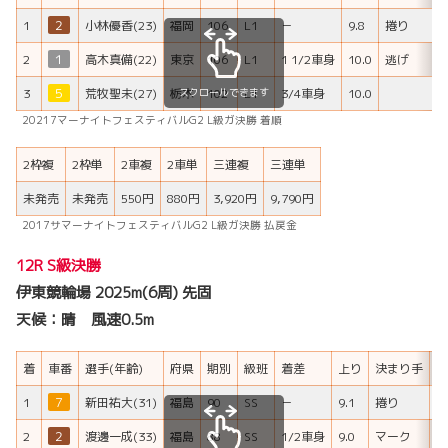
1
２
小林優香(23)
福岡
106
L1
－
9.8
捲り
2
１
高木真備(22)
東京
106
L1
1 1/2車身
10.0
逃げ
スクロールできます
3
５
荒牧聖未(27)
栃木
102
L1
3/4車身
10.0
20217マーナイトフェスティバルG2 L級ガ決勝 着順
2枠複
2枠単
2車複
2車単
三連複
三連単
未発売
未発売
550円
880円
3,920円
9,790円
2017サマーナイトフェスティバルG2 L級ガ決勝 払戻金
12R S級決勝
伊東競輪場 2025m(6周) 先固
天候：晴 風速0.5m
着
車番
選手(年齢)
府県
期別
級班
着差
上り
決まり手
H
1
７
新田祐大(31)
福島
90
SS
－
9.1
捲り
B
2
２
渡邊一成(33)
福島
88
SS
1/2車身
9.0
マーク