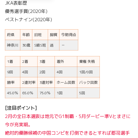
JKA表彰歴
優秀選手賞(2020年)
ベストナイン(2020年)
府県
年齢
旧班
脚質
今期得点
神奈川
30歳
S級S班
逃
－
1着
2着
3着
着外
棄権 失格
9回
4回
2回
4回
1回/0回
勝率
2連対率
3連対率
ホーム回数
バック回数
45.0％
65.0％
75.0％
1回
5回
[注目ポイント]
2月の全日本選抜は地元でG1制覇・5月ダービー準Vとまさに
今が充実期。
絶対的優勝候補の中国コンビを打倒できるとすれば郡司選手