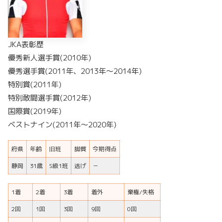
JKA表彰歴
優秀新人選手賞(2010年)
優秀選手賞(2011年、2013年～2014年)
特別賞(2011年)
特別敢闘選手賞(2012年)
国際賞(2019年)
ベストナイン(2011年～2020年)
府県
年齢
旧班
脚質
今期得点
静岡
31歳
S級1班
逃げ
－
1着
2着
3着
着外
棄権/失格
2回
1回
3回
9回
0回