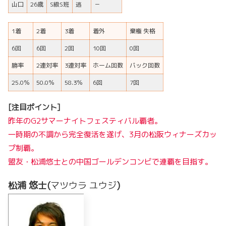
山口
26歳
S級S班
逃
－
1着
2着
3着
着外
棄権 失格
6回
6回
2回
10回
0回
勝率
2連対率
3連対率
ホーム回数
バック回数
25.0％
50.0％
58.3％
6回
7回
[注目ポイント]
昨年のG2サマーナイトフェスティバル覇者。
一時期の不調から完全復活を遂げ、3月の松阪ウィナーズカッ
プ制覇。
盟友・松浦悠士との中国ゴールデンコンビで連覇を目指す。
松浦 悠士(
マツウラ ユウジ
)