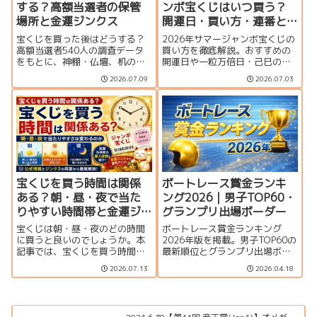
する？高額当選者の保管
ンボ宝くじはいつ買う？
場所と金運ジンクス
開運日・買い方・連番と
バラの違いを徹底解説
宝くじを買った後はどうする？
2026年サマージャンボ宝くじの
高額当選者540人の調査データ
買い方を徹底解説。おすすめの
をもとに、神棚・仏壇、机の引
開運日や一粒万倍日・己巳の
き出し、財布、冷蔵庫など実際
日、連番とバラの違い、何枚買
2026.07.09
2026.07.03
の保管場所を紹介。宝くじの置
うのがおすすめか、プレミア
き場所や購入後に試したい金運
ム・ミニとの比較、当せん確率
ジンクス、当選確認から換金ま
まで分かりやすく紹介します。
での注意点も解説します。
宝くじを買う時間は関係
ボートレース賞金ランキ
ある？朝・昼・夜で当た
ング2026｜男子TOP60・
りやすい時間帯と金運ジ
グランプリ出場ボーダー
ンクスを解説
宝くじは朝・昼・夜のどの時間
ボートレース賞金ランキング
に買うと良いのでしょうか。本
2026年版を掲載。男子TOP60の
記事では、宝くじを買う時間と
最新順位とグランプリ出場ボー
当選確率の関係、金運アップの
ダー、上位選手の優出一覧をま
2026.07.13
2026.04.18
ジンクス、一粒万倍日や天赦日
とめています。
との組み合わせ、購入時のポイ
ントを分かりやすく解説しま
す。