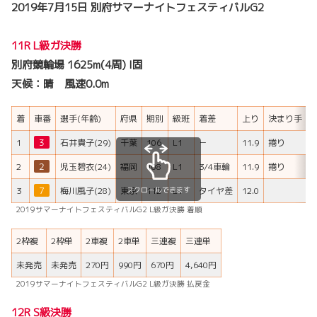
2019年7月15日 別府サマーナイトフェスティバルG2
11R L級ガ決勝
別府競輪場 1625m(4周) I固
天候：晴 風速0.0m
着
車番
選手(年齢)
府県
期別
級班
着差
上り
決まり手
H
1
３
石井貴子(29)
千葉
106
L1
－
11.9
捲り
2
２
児玉碧衣(24)
福岡
108
L1
3/4車輪
11.9
捲り
スクロールできます
3
７
梅川風子(28)
東京
112
L1
タイヤ差
12.0
2019サマーナイトフェスティバルG2 L級ガ決勝 着順
2枠複
2枠単
2車複
2車単
三連複
三連単
未発売
未発売
270円
990円
670円
4,640円
2019サマーナイトフェスティバルG2 L級ガ決勝 払戻金
12R S級決勝