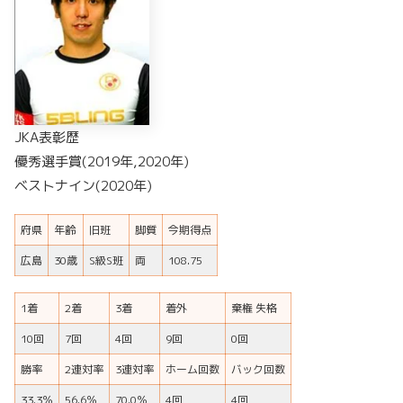
JKA表彰歴
優秀選手賞(2019年,2020年)
ベストナイン(2020年)
府県
年齢
旧班
脚質
今期得点
広島
30歳
S級S班
両
108.75
1着
2着
3着
着外
棄権 失格
10回
7回
4回
9回
0回
勝率
2連対率
3連対率
ホーム回数
バック回数
33.3％
56.6％
70.0％
4回
4回