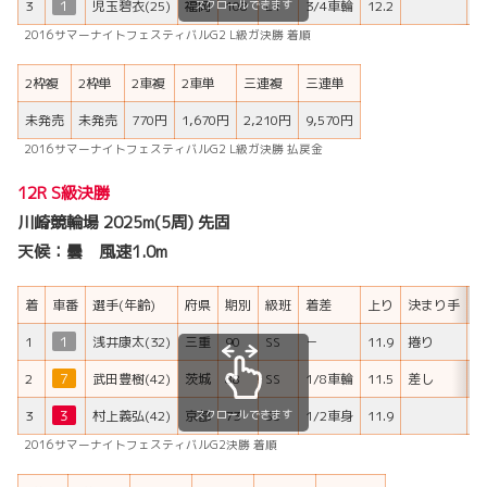
スクロールできます
3
１
児玉碧衣(25)
福岡
108
L1
3/4車輪
12.2
2016サマーナイトフェスティバルG2 L級ガ決勝 着順
2枠複
2枠単
2車複
2車単
三連複
三連単
未発売
未発売
770円
1,670円
2,210円
9,570円
2016サマーナイトフェスティバルG2 L級ガ決勝 払戻金
12R S級決勝
川崎競輪場 2025m(5周) 先固
天候：曇 風速1.0m
着
車番
選手(年齢)
府県
期別
級班
着差
上り
決まり手
H
1
１
浅井康太(32)
三重
90
SS
－
11.9
捲り
2
７
武田豊樹(42)
茨城
88
SS
1/8車輪
11.5
差し
スクロールできます
3
３
村上義弘(42)
京都
73
SS
1/2車身
11.9
2016サマーナイトフェスティバルG2決勝 着順