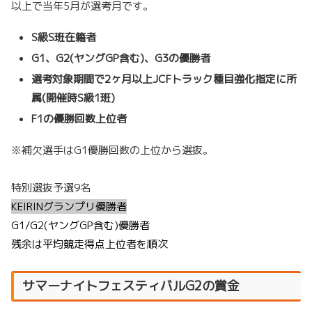
以上で当年5月が選考月です。
S級S班在籍者
G1、G2(ヤングGP含む)、G3の優勝者
選考対象期間で2ヶ月以上JCFトラック種目強化指定に所
属(開催時S級1班)
F1の優勝回数上位者
※補欠選手はG1優勝回数の上位から選抜。
特別選抜予選9名
KEIRINグランプリ優勝者
G1/G2(ヤングGP含む)優勝者
残余は平均競走得点上位者を順次
サマーナイトフェスティバルG2の賞金