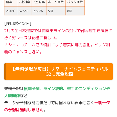
勝率
2連対率
3連対率
ホーム回数
バック回数
25.0％
37.5％
62.5％
5回
6回
[注目ポイント]
2月の全日本選抜では南関東ラインの逃げで郡司選手を優勝に
導く好レースは記憶に新しい。
ナショナルチームでの特訓により着実に地力強化。ビッグ制
覇のチャンスも近い。
【無料予想が毎日】サマーナイトフェスティバル
G2も完全攻略
競輪予想は
展開予測、ライン攻略、選手のコンディションや
人間関係
など
データや単純な能力値だけでは図れない要素も強く
一朝一夕
の予想は通用しません
。