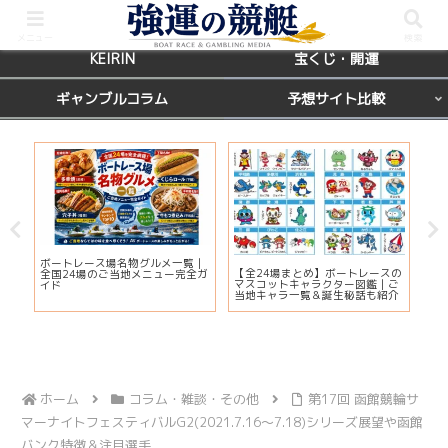
BOATRACE
レース場ガイド
メニュー
検索
KEIRIN
宝くじ・開運
ギャンブルコラム
予想サイト比較
カ
ボートレース場名物グルメ一覧｜
びわ
【全24場まとめ】ボートレースの
応
全国24場のご当地メニュー完全ガ
プ2
マスコットキャラクター図鑑｜ご
ま
イド
注
当地キャラ一覧＆誕生秘話も紹介
ホーム
コラム・雑談・その他
第17回 函館競輪サ
マーナイトフェスティバルG2(2021.7.16～7.18)シリーズ展望や函館
バンク特徴＆注目選手