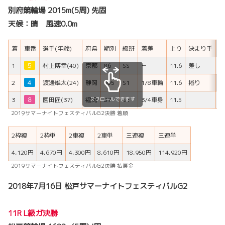
別府競輪場 2015m(5周) 先固
天候：晴 風速0.0m
着
車番
選手(年齢)
府県
期別
級班
着差
上り
決まり手
H
1
５
村上博幸(40)
京都
86
SS
－
11.6
差し
2
４
渡邊雄太(24)
静岡
105
S1
1/8車輪
11.6
捲り
スクロールできます
3
８
園田匠(37)
福岡
87
S1
3/4車身
11.5
2019サマーナイトフェスティバルG2決勝 着順
2枠複
2枠単
2車複
2車単
三連複
三連単
4,120円
4,670円
4,300円
8,610円
18,950円
114,920円
2019サマーナイトフェスティバルG2決勝 払戻金
2018年7月16日 松戸サマーナイトフェスティバルG2
11R L級ガ決勝