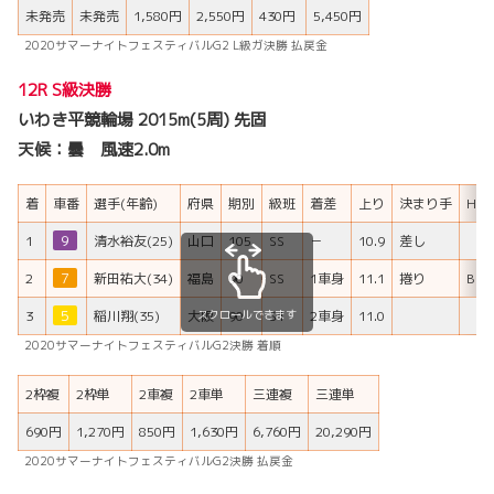
未発売
未発売
1,580円
2,550円
430円
5,450円
2020サマーナイトフェスティバルG2 L級ガ決勝 払戻金
12R S級決勝
いわき平競輪場 2015m(5周) 先固
天候：曇 風速2.0m
着
車番
選手(年齢)
府県
期別
級班
着差
上り
決まり手
H/B
1
９
清水裕友(25)
山口
105
SS
－
10.9
差し
2
７
新田祐大(34)
福島
90
SS
1車身
11.1
捲り
B
スクロールできます
3
５
稲川翔(35)
大阪
90
S1
2車身
11.0
2020サマーナイトフェスティバルG2決勝 着順
2枠複
2枠単
2車複
2車単
三連複
三連単
690円
1,270円
850円
1,630円
6,760円
20,290円
2020サマーナイトフェスティバルG2決勝 払戻金