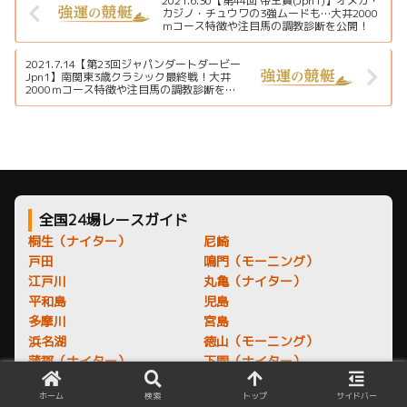
2021.6.30【第44回 帝王賞(Jpn1)】オメガ・
カジノ・チュウワの3強ムードも…大井2000
ｍコース特徴や注目馬の調教診断を公開！
2021.7.14【第23回ジャパンダートダービー
Jpn1】南関東3歳クラシック最終戦！大井
2000ｍコース特徴や注目馬の調教診断を公
開
全国24場レースガイド
桐生（ナイター）
尼崎
戸田
鳴門（モーニング）
江戸川
丸亀（ナイター）
平和島
児島
多摩川
宮島
浜名湖
徳山（モーニング）
蒲郡（ナイター）
下関（ナイター）
常滑
若松（ナイター）
ホーム
検索
トップ
サイドバー
津
芦屋（モーニング）