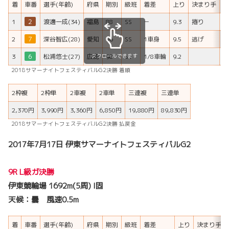
着
車番
選手(年齢)
府県
期別
級班
着差
上り
決まり手
H
1
２
渡邊一成(34)
福島
88
SS
－
9.3
捲り
2
７
深谷智広(28)
愛知
96
SS
1車身
9.5
逃げ
H
スクロールできます
3
６
松浦悠士(27)
広島
98
S1
1/8車輪
9.2
2018サマーナイトフェスティバルG2決勝 着順
2枠複
2枠単
2車複
2車単
三連複
三連単
2,370円
3,990円
3,360円
6,850円
19,880円
89,830円
2018サマーナイトフェスティバルG2決勝 払戻金
2017年7月17日 伊東サマーナイトフェスティバルG2
9R L級ガ決勝
伊東競輪場 1692m(5周) I固
天候：曇 風速0.5m
着
車番
選手(年齢)
府県
期別
級班
着差
上り
決まり手