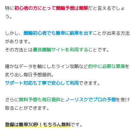
特に
初心者の方にとって競輪予想は難解
だと言えるでしょ
う。
しかし、
競輪初心者でも簡単に結果を出す
ことが出来る方法
があります。
その方法とは
優良競輪サイトを利用する
ことです。
確かなデータを軸にしたライン攻略など
的中に必要な要素
を
炙り出し毎日予想提供。
サポート対応も丁寧で安心して利用
できます。
さらに
無料予想も毎日提供
と
ノーリスクでプロの予想
を受け
取ることができます。
登録は簡単30秒！もちろん無料
です。