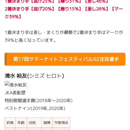
1着決まり手【逃げ23％】【捲り31％】【差し46％】
2着決まり手【逃げ20％】【捲り15％】【差し26％】【マー
ク39％】
1着決まり手は差し・まくりが優勢で2着決まり手はマークが
39％と高くなっています。
第17回サマーナイトフェスティバルG2注目選手
清水 裕友(
シミズ ヒロト
)
JKA表彰歴
特別敢闘選手賞(2018年～2020年)
ベストナイン(2019年,2020年)
府県
年齢
旧班
脚質
今期得点