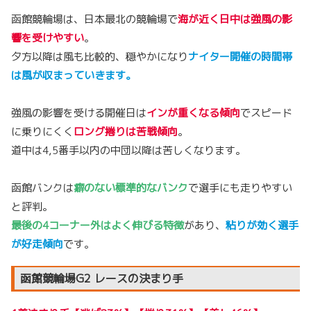
函館競輪場は、日本最北の競輪場で
海が近く日中は強風の影
響を受けやすい
。
夕方以降は風も比較的、穏やかになり
ナイター開催の時間帯
は風が収まっていきます。
強風の影響を受ける開催日は
インが重くなる傾向
でスピード
に乗りにくく
ロング捲りは苦戦傾向
。
道中は4,5番手以内の中団以降は苦しくなります。
函館バンクは
癖のない標準的なバンク
で選手にも走りやすい
と評判。
最後の4コーナー外はよく伸びる特徴
があり、
粘りが効く選手
が好走傾向
です。
函館競輪場G2 レースの決まり手