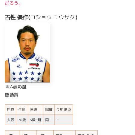
だろう。
古性 優作(
コショウ ユウサク
)
JKA表彰歴
皆勤賞
府県
年齢
旧班
脚質
今期得点
大阪
30歳
S級1班
両
－