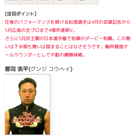
[注目ポイント]
圧巻のパフォーマンスを続ける松浦選手は4月の武雄記念から
5月広島の全プロまで4場所連続V。
さらに5月京王閣の日本選手権で悲願のダービー制覇。この勢
いは下半期も勢いは留まることはなさそうです。輪界最強オ
ールラウンダーとして不動の優勝候補。
郡司 浩平(
グンジ コウヘイ
)