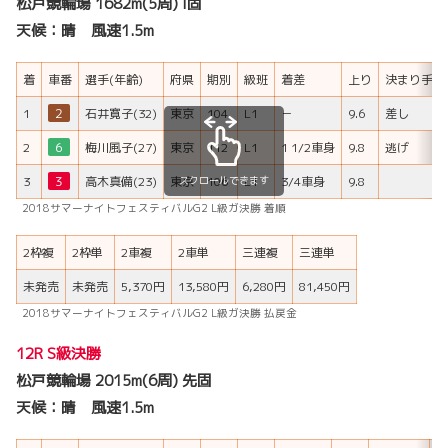
松戸競輪場 1682m(5周) I固
天候：晴 風速1.5m
着
車番
選手(年齢)
府県
期別
級班
着差
上り
決まり手
1
２
石井寛子(32)
東京
104
L1
－
9.6
差し
2
６
梅川風子(27)
東京
112
L1
1 1/2車身
9.8
逃げ
スクロールできます
3
３
高木真備(23)
東京
106
L1
3/4車身
9.8
2018サマーナイトフェスティバルG2 L級ガ決勝 着順
2枠複
2枠単
2車複
2車単
三連複
三連単
未発売
未発売
5,370円
13,580円
6,280円
81,450円
2018サマーナイトフェスティバルG2 L級ガ決勝 払戻金
12R S級決勝
松戸競輪場 2015m(6周) 先固
天候：晴 風速1.5m