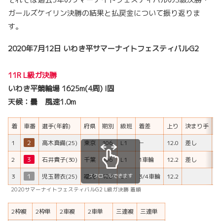
ガールズケイリン決勝の結果と払戻金について振り返りま
す。
2020年7月12日 いわき平サマーナイトフェスティバルG2
11R L級ガ決勝
いわき平競輪場 1625m(4周) I固
天候：曇 風速1.0m
着
車番
選手(年齢)
府県
期別
級班
着差
上り
決まり手
H
1
２
高木真備(25)
東京
106
L1
－
12.0
差し
2
３
石井貴子(30)
千葉
106
L1
1車輪
12.2
差し
スクロールできます
3
１
児玉碧衣(25)
福岡
108
L1
3/4車輪
12.2
2020サマーナイトフェスティバルG2 L級ガ決勝 着順
2枠複
2枠単
2車複
2車単
三連複
三連単