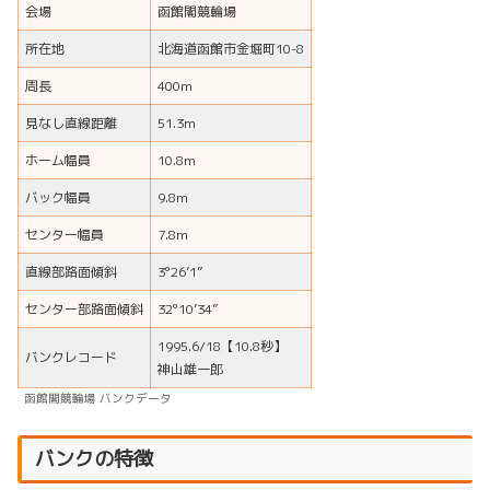
会場
函館閣競輪場
所在地
北海道函館市金堀町10-8
周長
400m
見なし直線距離
51.3m
ホーム幅員
10.8m
バック幅員
9.8m
センター幅員
7.8m
直線部路面傾斜
3°26’1”
センター部路面傾斜
32°10’34”
1995.6/18【10.8秒】
バンクレコード
神山雄一郎
函館閣競輪場 バンクデータ
バンクの特徴