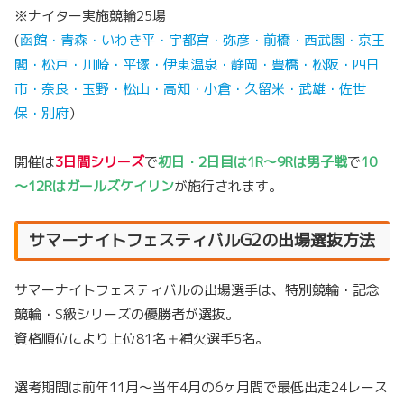
※ナイター実施競輪25場
(
函館・青森・いわき平・宇都宮・弥彦・前橋・西武園・京王
閣・松戸・川崎・平塚・伊東温泉・静岡・豊橋・松阪・四日
市・奈良・玉野・松山・高知・小倉・久留米・武雄・佐世
保・別府
）
開催は
3日間シリーズ
で
初日・2日目は1R～9Rは男子戦
で
10
～12Rはガールズケイリン
が施行されます。
サマーナイトフェスティバルG2の出場選抜方法
サマーナイトフェスティバルの出場選手は、特別競輪・記念
競輪・S級シリーズの優勝者が選抜。
資格順位により上位81名＋補欠選手5名。
選考期間は前年11月～当年4月の6ヶ月間で最低出走24レース