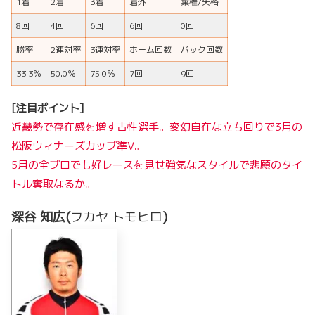
1着
2着
3着
着外
棄権/失格
8回
4回
6回
6回
0回
勝率
2連対率
3連対率
ホーム回数
バック回数
33.3％
50.0％
75.0％
7回
9回
[注目ポイント]
近畿勢で存在感を増す古性選手。変幻自在な立ち回りで3月の
松阪ウィナーズカップ準V。
5月の全プロでも好レースを見せ強気なスタイルで悲願のタイ
トル奪取
なるか。
深谷 知広(
フカヤ トモヒロ
)