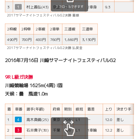
スクロールできます
3
１
村上義弘(43)
京都
73
SS
2車身
9.3
2017サマーナイトフェスティバルG2決勝 着順
2枠複
2枠単
2車複
2車単
三連複
三連単
490円
780円
480円
760円
1,660円
3,130円
2017サマーナイトフェスティバルG2決勝 払戻金
2016年7月16日 川崎サマーナイトフェスティバルG2
9R L級ガ決勝
川崎競輪場 1625m(4周) I固
天候：曇 風速1.0m
着
車番
選手(年齢)
府県
期別
級班
着差
上り
決まり手
H
1
４
高木真備(25)
東京
106
L1
－
12.0
差し
2
３
石井貴子(30)
千葉
106
L1
1車輪
12.2
差し