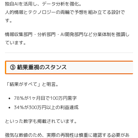
独自AIを活用し、データ分析を強化。
人的情報とテクノロジーの両輪で予想を組み立てる設計で
す。
情報収集部門・分析部門・AI開発部門など分業体制を強調し
ています。
③ 結果重視のスタンス
「結果がすべて」と明言。
78％が1ヶ月目で100万円黒字
34％が300万円以上の利益達成
といった数字も掲載されています。
強気な数値のため、実際の再現性は慎重に確認する必要があ