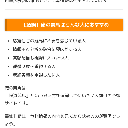
特商法表記は確認でき、基本情報は明示されています。
【結論】俺の競馬はこんな人におすすめ
感覚任せの競馬に不安を感じている人
情報＋AI分析の融合に興味がある人
高額配当も視野に入れたい人
補償制度を重視する人
老舗実績を重視したい人
俺の競馬は、
「投資競馬」という考え方を理解して使いたい人向けの予想
サイトです。
最終判断は、無料情報の内容を見てから決めるのが賢明でし
ょう。