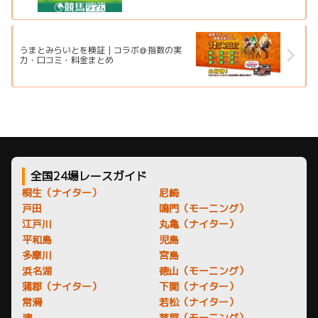
うまとみらいとを検証｜コラボ＠指数の実
力・口コミ・料金まとめ
全国24場レースガイド
桐生（ナイター）
尼崎
戸田
鳴門（モーニング）
江戸川
丸亀（ナイター）
平和島
児島
多摩川
宮島
浜名湖
徳山（モーニング）
蒲郡（ナイター）
下関（ナイター）
常滑
若松（ナイター）
津
芦屋（モーニング）