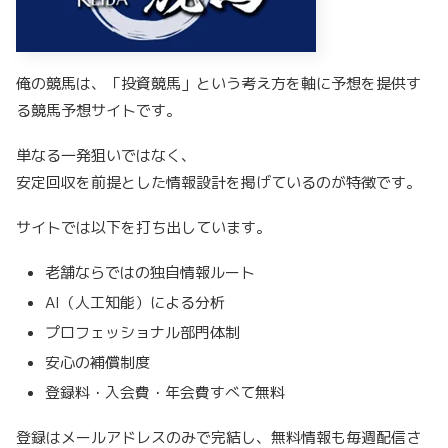
俺の競馬は、「投資競馬」という考え方を軸に予想を提供す
る競馬予想サイトです。
単なる一発狙いではなく、
安定回収を前提とした情報設計を掲げているのが特徴です。
サイトでは以下を打ち出しています。
老舗ならではの独自情報ルート
AI（人工知能）による分析
プロフェッショナル部門体制
安心の補償制度
登録料・入会費・年会費すべて無料
登録はメールアドレスのみで完結し、無料情報も毎週配信さ