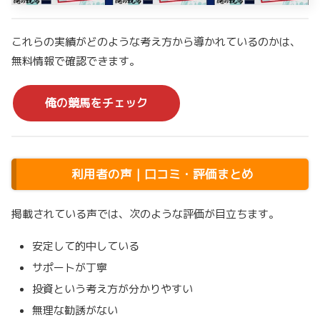
これらの実績がどのような考え方から導かれているのかは、
無料情報で確認できます。
俺の競馬をチェック
利用者の声｜口コミ・評価まとめ
掲載されている声では、次のような評価が目立ちます。
安定して的中している
サポートが丁寧
投資という考え方が分かりやすい
無理な勧誘がない