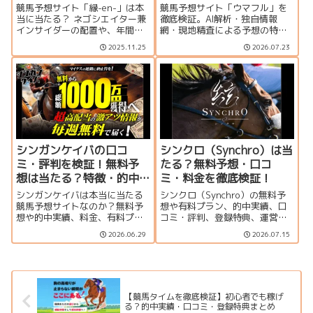
とめ
を徹底検証
競馬予想サイト「縁-en-」は本
競馬予想サイト「ウマフル」を
当に当たる？ ネゴシエイター兼
徹底検証。AI解析・独自情報
インサイダーの配置や、年間回
網・現地精査による予想の特徴
収率150％超のプロ馬券師によ
や的中実績、口コミ、登録方
2025.11.25
2026.07.23
るシーズン特化型精査が特徴で
法、運営会社情報まで詳しく紹
す。的中実績・口コミ・3大登録
介。無料情報の内容も分かりや
特典・運営情報まで、縁-en-の
すく解説します。
実力を徹底検証します。
シンガンケイバの口コ
シンクロ（Synchro）は当
ミ・評判を検証！無料予
たる？無料予想・口コ
想は当たる？特徴・的中
ミ・料金を徹底検証！
実績・料金を徹底調査
シンガンケイバは本当に当たる
シンクロ（Synchro）の無料予
競馬予想サイトなのか？無料予
想や有料プラン、的中実績、口
想や的中実績、料金、有料プラ
コミ・評判、登録特典、運営会
ン、口コミ・評判、運営会社情
社情報を徹底調査。中央競馬・
2026.06.29
2026.07.15
報まで詳しく調査。利用する価
地方競馬に対応する競馬予想サ
値があるサイトなのか編集部が
イトの実力を検証します。
検証しました。
【競馬タイムを徹底検証】初心者でも稼げ
る？的中実績・口コミ・登録特典まとめ