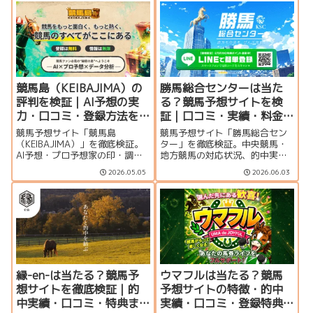
競馬島（KEIBAJIMA）の
勝馬総合センターは当た
評判を検証｜AI予想の実
る？競馬予想サイトを検
力・口コミ・登録方法を
証｜口コミ・実績・料金
解説
プランまとめ
競馬予想サイト「競馬島
競馬予想サイト「勝馬総合セン
（KEIBAJIMA）」を徹底検証。
ター」を徹底検証。中央競馬・
AI予想・プロ予想家の印・調教
地方競馬の対応状況、的中実
診断など無料情報の内容、的中
績、口コミ、登録特典、運営会
2026.05.05
2026.06.03
実績、口コミ、登録方法、運営
社情報、料金プランをまとめて
会社までまとめて解説します。
解説します。利用前にチェック
したいポイントを詳しく紹介。
縁-en-は当たる？競馬予
ウマフルは当たる？競馬
想サイトを徹底検証｜的
予想サイトの特徴・的中
中実績・口コミ・特典ま
実績・口コミ・登録特典