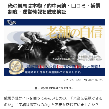
俺の競馬は本物？的中実績・口コミ・補償
制度・運営情報を徹底検証
2022.02.16
2026.02.25
この記事は
約4分
で読めます。
競馬予想サイトを使ってみたいものの、「本当に信頼できる
のか」「実績は事実なのか」と不安を感じていませんか？