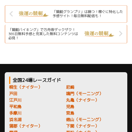
無料予想の内容や利用時の注意
点もまとめました。
「競艇グランプリ」は勝つ！稼ぐに特化した
予想サイト！毎日無料配信も！
「競艇バイキング」で万舟券ザックザク！
365日無料予想と充実した無料コンテンツは
必見！
全国24場レースガイド
桐生（ナイター）
尼崎
戸田
鳴門（モーニング）
江戸川
丸亀（ナイター）
平和島
児島
多摩川
宮島
浜名湖
徳山（モーニング）
蒲郡（ナイター）
下関（ナイター）