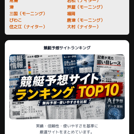
常滑
若松（ナイター）
津
芦屋（モーニング）
三国（モーニング）
福岡
びわこ
唐津（モーニング）
住之江（ナイター）
大村（ナイター）
競艇予想サイトランキング
実績・信頼性・使いやすさを基準に
厳選サイトをまとめています。