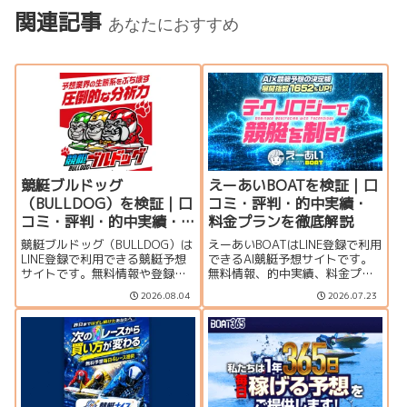
関連記事
あなたにおすすめ
競艇ブルドッグ
えーあいBOATを検証｜口
（BULLDOG）を検証｜口
コミ・評判・的中実績・
コミ・評判・的中実績・
料金プランを徹底解説
料金プランを徹底解説
競艇ブルドッグ（BULLDOG）は
えーあいBOATはLINE登録で利用
LINE登録で利用できる競艇予想
できるAI競艇予想サイトです。
サイトです。無料情報や登録特
無料情報、的中実績、料金プラ
典、的中実績、口コミ・評判、
ン、口コミ、登録特典、運営者
2026.08.04
2026.07.23
料金プラン、運営者情報をもと
情報をもとに、利用する価値が
に、利用する価値があるのか検
あるのか分かりやすく検証しま
証しました。
す。