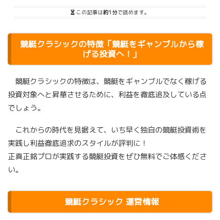
この記事は
約1分
で読めます。
競艇クラシックの特徴「競艇をギャンブルから稼
げる投資へ！」
競艇クラシックの特徴は、競艇をギャンブルでなく稼げる
投資対象へと昇華させるために、利益を徹底追及している点
でしょう。
これからの時代を見据えて、いち早く独自の競艇投資術を
実践し利益徹底追求のスタイルが評判に！
正真正銘プロが実践する競艇投資をぜひ無料でご体感くださ
い。
競艇クラシック 運営情報