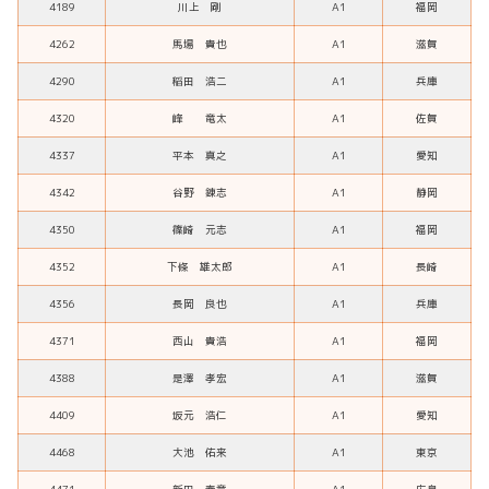
4189
川上 剛
A1
福岡
4262
馬場 貴也
A1
滋賀
4290
稲田 浩二
A1
兵庫
4320
峰 竜太
A1
佐賀
4337
平本 真之
A1
愛知
4342
谷野 錬志
A1
静岡
4350
篠崎 元志
A1
福岡
4352
下條 雄太郎
A1
長崎
4356
長岡 良也
A1
兵庫
4371
西山 貴浩
A1
福岡
4388
是澤 孝宏
A1
滋賀
4409
坂元 浩仁
A1
愛知
4468
大池 佑来
A1
東京