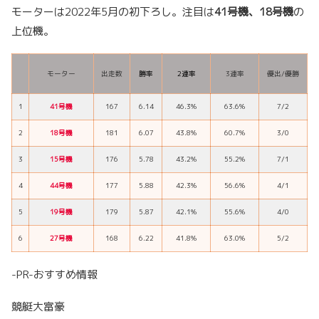
モーターは2022年5月の初下ろし。注目は
41号機、18号機
の
上位機。
モーター
出走数
勝率
2連率
3連率
優出/優勝
1
41号機
167
6.14
46.3%
63.6%
7/2
2
18号機
181
6.07
43.8%
60.7%
3/0
3
15号機
176
5.78
43.2%
55.2%
7/1
4
44号機
177
5.88
42.3%
56.6%
4/1
5
19号機
179
5.87
42.1%
55.6%
4/0
6
27号機
168
6.22
41.8%
63.0%
5/2
-PR-おすすめ情報
競艇大富豪