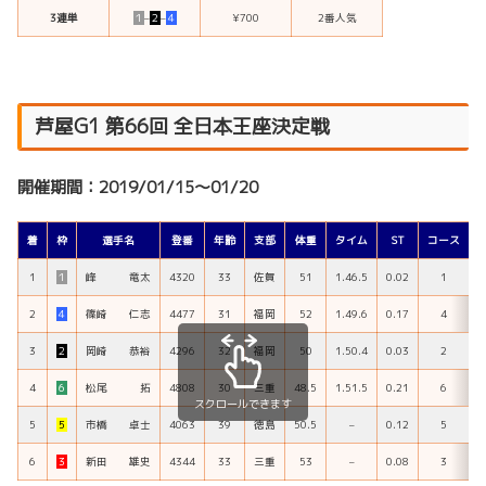
3連単
１
–
２
–
４
¥700
2番人気
芦屋G1 第66回 全日本王座決定戦
開催期間：2019/01/15～01/20
着
枠
選手名
登番
年齢
支部
体重
タイム
ST
コース
1
１
峰 竜太
4320
33
佐賀
51
1.46.5
0.02
1
2
４
篠崎 仁志
4477
31
福岡
52
1.49.6
0.17
4
3
２
岡崎 恭裕
4296
32
福岡
50
1.50.4
0.03
2
4
６
松尾 拓
4808
30
三重
48.5
1.51.5
0.21
6
スクロールできます
5
５
市橋 卓士
4063
39
徳島
50.5
–
0.12
5
6
３
新田 雄史
4344
33
三重
53
–
0.08
3