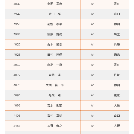
3849
中岡 正彦
A1
香川
3942
寺田 祥
A1
山口
3960
菊地 孝平
A1
静岡
3983
須藤 博倫
A1
埼玉
4025
山本 隆幸
A1
兵庫
4028
田村 隆信
A1
徳島
4030
森高 一真
A1
香川
4072
森永 淳
A1
佐賀
4073
大橋 純一郎
A1
静岡
4095
福来 剛
A1
東京
4099
吉永 則雄
A1
大阪
4108
吉村 正明
A1
山口
4168
石野 貴之
A1
大阪