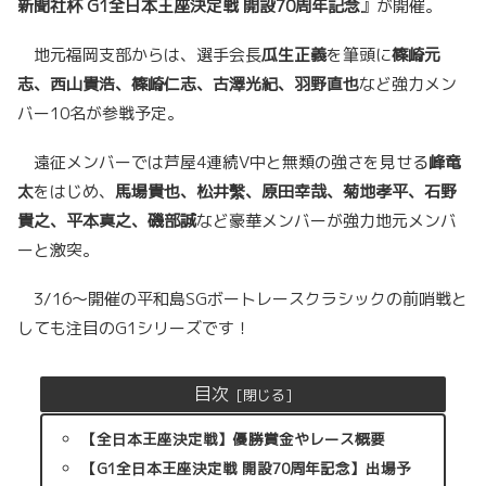
新聞社杯 G1全日本王座決定戦 開設70周年記念
』が開催。
地元福岡支部からは、選手会長
瓜生正義
を筆頭に
篠崎元
志、西山貴浩、篠崎仁志、古澤光紀、羽野直也
など強力メン
バー10名が参戦予定。
遠征メンバーでは芦屋4連続V中と無類の強さを見せる
峰竜
太
をはじめ、
馬場貴也、松井繫、原田幸哉、菊地孝平、石野
貴之、平本真之、磯部誠
など豪華メンバーが強力地元メンバ
ーと激突。
3/16～開催の平和島SGボートレースクラシックの前哨戦と
しても注目のG1シリーズです！
目次
【全日本王座決定戦】優勝賞金やレース概要
【G1全日本王座決定戦 開設70周年記念】出場予