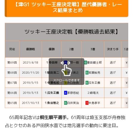
【
津G1 ツッキー王座決定戦
】歴代優勝者・レー
ス結果まとめ
ツッキー王座決定戦【優勝戦過去結果】
開催
優勝戦
優勝
2着
3着
決まり手
3連単
第69回
2021/4/18
１
寺田祥
４
丸野一樹
６
豊田健士郎
逃げ
￥3,3
第68回
2020/11/20
１
稲田浩二
５
平本真之
６
岩瀬裕亮
逃げ
￥6,1
スクロールできます
第67回
2019/5/15
１
中澤和志
５
井口佳典
６
瓜生正義
逃げ
￥6,6
第66回
2019/3/13
１
瓜生正義
４
茅原悠紀
２
峰竜太
逃げ
￥1,1
第65回
2017/10/13
１
魚谷智之
６
白井英治
３
中島孝平
逃げ
￥5,2
65周年記念Vは
桐生順平選手
。61周年は埼玉支部が舟券独
占とクセのある戸田狭水面では地元選手の動向に要注目。