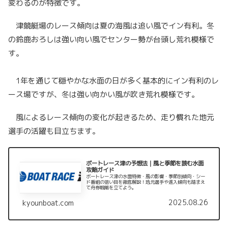
変わるのが特徴です。
津競艇場のレース傾向は夏の海風は追い風でイン有利。冬
の鈴鹿おろしは強い向い風でセンター勢が台頭し荒れ模様で
す。
1年を通じて穏やかな水面の日が多く基本的にイン有利のレ
ース場ですが、冬は強い向かい風が吹き荒れ模様です。
風によるレース傾向の変化が起きるため、走り慣れた地元
選手の活躍も目立ちます。
ボートレース津の予想法｜風と季節を読む水面
攻略ガイド
ボートレース津の水面特徴・風の影響・季節別傾向・シー
ド番組の狙い目を徹底解説！地元選手や進入傾向も踏まえ
て舟券戦略を立てよう。
2025.08.26
kyounboat.com