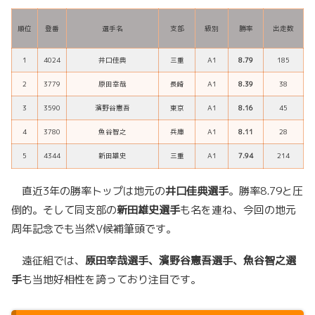
順位
登番
選手名
支部
級別
勝率
出走数
1
4024
井口佳典
三重
A1
8.79
185
2
3779
原田幸哉
長崎
A1
8.39
38
3
3590
濱野谷憲吾
東京
A1
8.16
45
4
3780
魚谷智之
兵庫
A1
8.11
28
5
4344
新田雄史
三重
A1
7.94
214
直近3年の勝率トップは地元の
井口佳典選手
。勝率8.79と圧
倒的。そして同支部の
新田雄史選手
も名を連ね、今回の地元
周年記念でも当然V候補筆頭です。
遠征組では、
原田幸哉選手、濱野谷憲吾選手、魚谷智之選
手
も当地好相性を誇っており注目です。