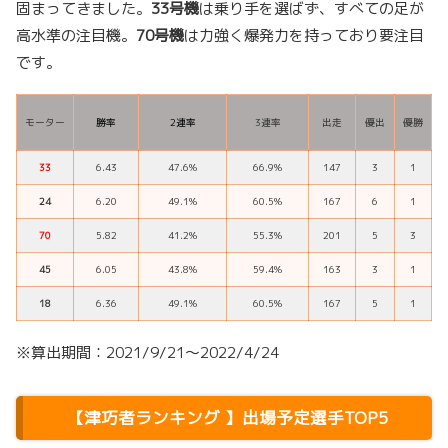
固まってきました。
33号機
は乗り手を選ばず、すべての足が
高水準の注目機。
70号機
は力強く爆発力を持っており要注目
です。
モーター
勝率
2連率
3連率
出走
優出
優勝
33
6.43
47.6%
66.9%
147
3
1
24
6.20
49.1%
60.5%
167
6
1
70
5.82
41.2%
55.3%
201
5
3
45
6.05
43.8%
59.4%
163
3
1
18
6.36
49.1%
60.5%
167
5
1
※算出期間：2021/9/21～2022/4/24
【津巧者ランキング 】出場予定選手TOP5