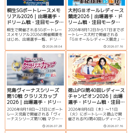
桐生SGボートレースメモ
大村GⅢオールレディース
リアル2026｜出場選手・
競走2026｜出場選手・ド
ドリーム戦・注目モータ
リーム戦・注目モータ
ー・イベント情報まとめ
ー・イベント情報まとめ
桐生で開催されるSGボートレー
2026年8月12日から17日までボ
スメモリアル2026の開催概要を
ートレース大村で開催される
はじめ、出場選手一覧、ドリー
「GⅢオールレディース競走」の
ム戦、注目モーター、水面特
特集ページです。シリーズ展
2026.08.04
2026.07.16
徴、イベント情報を詳しく紹
望、出場選手一覧、発祥地ドリ
介。峰竜太、毒島誠、定松勇樹
ーム、注目モーター、大村水面
らトップレーサーが集結する真
の攻略ポイント、イベント情報
夏のSGの見どころを徹底解説し
まで詳しく紹介します。
ます。
児島ヴィーナスシリーズ
徳山PGI第40回レディース
第10戦 クラリスカップ
チャンピオン2026｜出場
2026｜出場選手・ドリー
選手・ドリーム戦・注目
ム戦・注目モーター・イ
モーター・イベント情報
2026年8月18日～23日にボート
2026年8月6日（木）～11日
ベント情報まとめ
まとめ
レース児島で開催される「ヴィ
（火）にボートレース徳山で開
ーナスシリーズ第10戦 マクール
催されるPGI第40回レディースチ
杯争奪第16回クラリスカップ」
ャンピオン（女子王座決定戦）
2026.07.28
2026.07.16
の特集ページです。出場選手一
の特集ページです。出場選手一