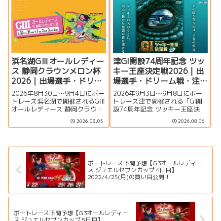
覧、シリーズ展望、ドリーム
覧、シリーズ展望、ドリーム
戦、注目モーター、イベント情
戦、注目モーター、水面特徴、
報まで詳しく紹介します。
イベント情報まで詳しく紹介し
ます。
浜名湖GⅢオールレディー
津GI開設74周年記念 ツッ
ス 静岡クラウンメロン杯
キー王座決定戦2026｜出
2026｜出場選手・ドリー
場選手・ドリーム戦・注
ム戦・注目モーター・イ
目モーター・イベント情
2026年8月30日～9月4日にボー
2026年9月3日〜9月8日にボー
ベント情報まとめ
報まとめ
トレース浜名湖で開催されるGⅢ
トレース津で開催される「GI開
オールレディース 静岡クラウン
設74周年記念 ツッキー王座決定
メロン杯の特集ページです。出
戦」の特集ページです。出場選
2026.08.05
2026.08.06
場選手一覧、シリーズ展望、ド
手一覧、シリーズ展望、ドリー
リーム戦、注目モーター、水面
ム戦、注目モーター、水面特
特徴、舟券攻略、アクセス情報
徴、イベント情報まで詳しく紹
を詳しく紹介します。
介します。
ボートレース下関予想【G3オールレディー
ス ジュエルセブンカップ 4日目】
2022/4/25(月)の買い目公開！
ボートレース下関予想【G3オールレディー
ス ジュエルセブンカップ 5日目】