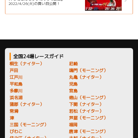
2022/4/26(火)の買い目公開！
全国24場レースガイド
桐生（ナイター）
尼崎
戸田
鳴門（モーニング）
江戸川
丸亀（ナイター）
平和島
児島
多摩川
宮島
浜名湖
徳山（モーニング）
蒲郡（ナイター）
下関（ナイター）
常滑
若松（ナイター）
津
芦屋（モーニング）
三国（モーニング）
福岡
びわこ
唐津（モーニング）