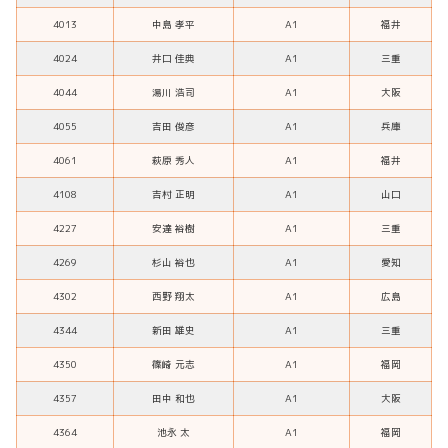
4013
中島 孝平
A1
福井
4024
井口 佳典
A1
三重
4044
湯川 浩司
A1
大阪
4055
吉田 俊彦
A1
兵庫
4061
萩原 秀人
A1
福井
4108
吉村 正明
A1
山口
4227
安達 裕樹
A1
三重
4269
杉山 裕也
A1
愛知
4302
西野 翔太
A1
広島
4344
新田 雄史
A1
三重
4350
篠崎 元志
A1
福岡
4357
田中 和也
A1
大阪
4364
池永 太
A1
福岡