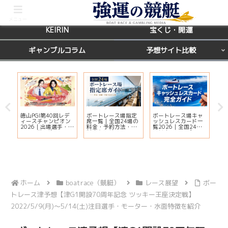
BOATRACE
レース場ガイド
メニュー
KEIRIN
宝くじ・開運
ギャンブルコラム
予想サイト比較
徳山PGI第40回レデ
ボートレース場指定
ボートレース場キャ
ボ
ィースチャンピオン
席一覧｜全国24場の
ッシュレスカード一
グ
天
2026｜出場選手・ド
料金・予約方法・有
覧2026｜全国24場
場
運
リーム戦・注目モー
料席を比較
の対応状況・ポイン
完
ター・イベント情報
ト還元・入会方法ま
まとめ
とめ
ホーム
boatrace（競艇）
レース展望
ボー
トレース津予想【津G1開設70周年記念 ツッキー王座決定戦】
2022/5/9(月)～5/14(土)注目選手・モーター・水面特徴を紹介