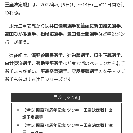
王座決定戦
』は、2022年5月9日(月)～14日(土)の6日間で行
われる。
地元三重支部からは
井口佳典選手を筆頭に新田雄史選手、
高田ひかる選手、松尾拓選手、豊田健士郎選手
など精鋭メン
バーが揃う。
遠征組は、
濱野谷憲吾選手、辻栄蔵選手、瓜生正義選手、
白井英治選手、菊地孝平選手
など実力派のベテランから若手
選手たちが揃い、
平高奈菜選手、守屋美穂選手
の女子トップ
選手も参戦する注目シリーズです。
目次
【津G1開設70周年記念 ツッキー王座決定戦】出
場予定選手
【津G1開設70周年記念 ツッキー王座決定戦】注
目モーター