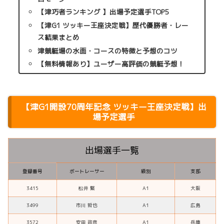
【津巧者ランキング 】出場予定選手TOP5
【津G1 ツッキー王座決定戦】歴代優勝者・レー
ス結果まとめ
津競艇場の水面・コースの特徴と予想のコツ
【無料情報あり】ユーザー高評価の競艇予想！
【
津G1開設70周年記念 ツッキー王座決定戦
】出
場予定選手
出場選手一覧
登録番号
ボートレーサー
級別
支部
3415
松井 繁
A1
大阪
3499
市川 哲也
A1
広島
3572
安田 政彦
A1
兵庫