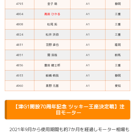
4793
金子 萌
A1
静岡
4804
高田 ひかる
A1
三重
4808
松尾 拓
A1
三重
4824
松井 洪弥
A1
三重
4831
羽野 直也
A1
福岡
4851
関 浩哉
A1
群馬
4856
豊田 健士郎
A1
三重
4933
板橋 侑我
A1
静岡
4960
黒野 元基
A1
愛知
【
津G1開設70周年記念 ツッキー王座決定戦
】注
目モーター
2021年9月から使用期間も約7か月を経過しモーター相場も