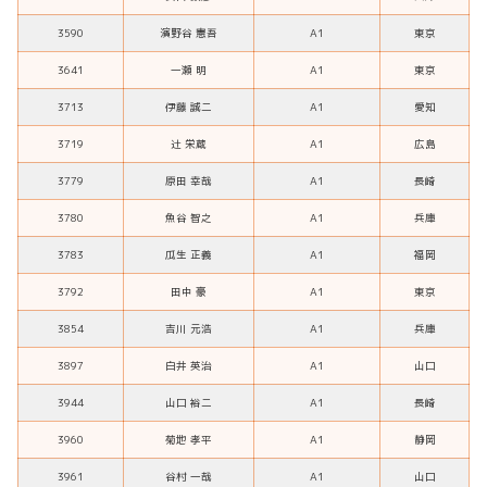
3590
濱野谷 憲吾
A1
東京
3641
一瀬 明
A1
東京
3713
伊藤 誠二
A1
愛知
3719
辻 栄蔵
A1
広島
3779
原田 幸哉
A1
長崎
3780
魚谷 智之
A1
兵庫
3783
瓜生 正義
A1
福岡
3792
田中 豪
A1
東京
3854
吉川 元浩
A1
兵庫
3897
白井 英治
A1
山口
3944
山口 裕二
A1
長崎
3960
菊地 孝平
A1
静岡
3961
谷村 一哉
A1
山口