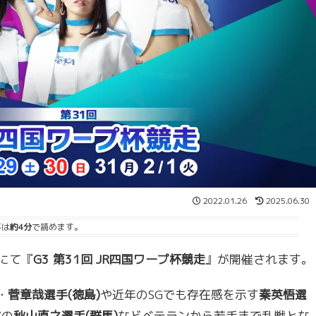
2022.01.26
2025.06.30
事は
約4分
で読めます。
亀にて『
G3 第31回 JR四国ワープ杯競走
』が開催されます。
・
菅章哉選手(徳島)
や近年のSGでも存在感を示す
秦英悟選
Vの
秋山直之選手(群馬)
などベテランから若手まで乱戦とな