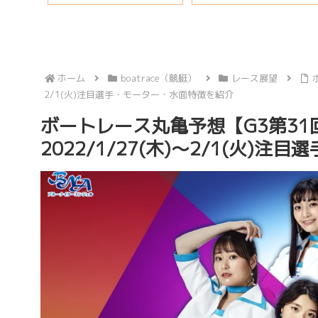
ホーム
boatrace（競艇）
レース展望
2/1(火)注目選手・モーター・水面特徴を紹介
ボートレース丸亀予想【G3第31
2022/1/27(木)～2/1(火