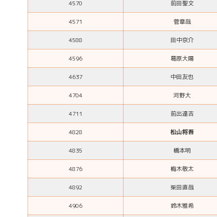
4570
前田聖文
4571
菅章哉
4588
田中京介
4596
葛原大陽
4637
中田友也
4704
河野大
4711
前出達吉
4828
松山将吾
4835
橋本明
4876
梅木敬太
4892
柴田直哉
4906
鈴木雅希