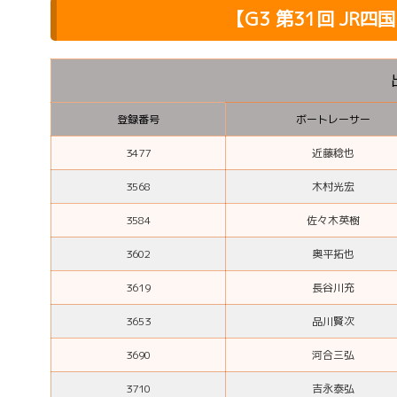
【G3 第31回 JR
登録番号
ボートレーサー
3477
近藤稔也
3568
木村光宏
3584
佐々木英樹
3602
奥平拓也
3619
長谷川充
3653
品川賢次
3690
河合三弘
3710
吉永泰弘