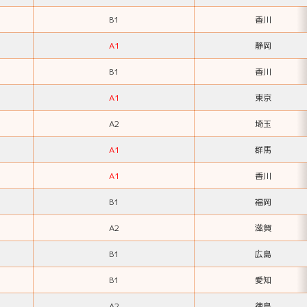
B1
香川
A1
静岡
B1
香川
A1
東京
A2
埼玉
A1
群馬
A1
香川
B1
福岡
A2
滋賀
B1
広島
B1
愛知
A2
徳島