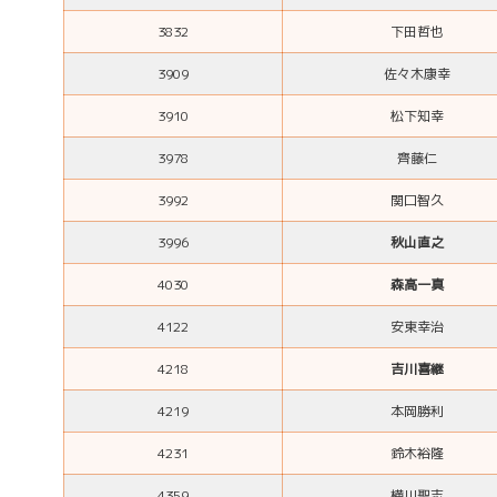
3832
下田哲也
3909
佐々木康幸
3910
松下知幸
3978
齊藤仁
3992
関口智久
3996
秋山直之
4030
森高一真
4122
安東幸治
4218
吉川喜継
4219
本岡勝利
4231
鈴木裕隆
4359
横川聖志