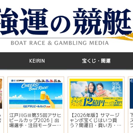
KEIRIN
宝くじ・開運
う
江戸川GⅢ第35回アサヒ
【2026年版】サマージ
管
ビールカップ2026｜出
ャンボ宝くじはいつ買
場選手・注目モーター・
う？開運日・買い方・連
イベント情報まとめ
番とバラの違いを徹底解