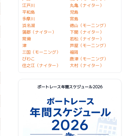
江戸川
丸亀（ナイター）
平和島
児島
多摩川
宮島
浜名湖
徳山（モーニング）
蒲郡（ナイター）
下関（ナイター）
常滑
若松（ナイター）
津
芦屋（モーニング）
三国（モーニング）
福岡
びわこ
唐津（モーニング）
住之江（ナイター）
大村（ナイター）
ボートレース年間スケジュール2026