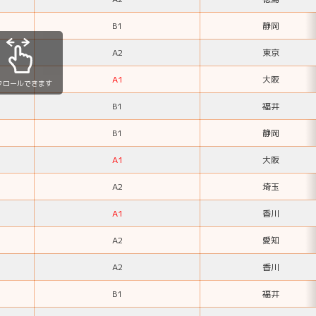
B1
静岡
A2
東京
A1
大阪
クロールできます
B1
福井
B1
静岡
A1
大阪
A2
埼玉
A1
香川
A2
愛知
A2
香川
B1
福井