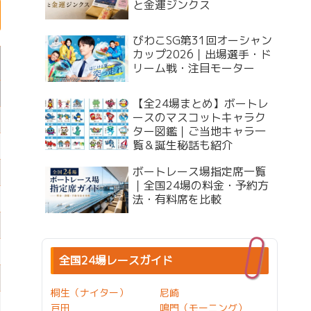
と金運ジンクス
びわこSG第31回オーシャン
カップ2026｜出場選手・ド
リーム戦・注目モーター
【全24場まとめ】ボートレ
ースのマスコットキャラク
ター図鑑｜ご当地キャラ一
覧＆誕生秘話も紹介
ボートレース場指定席一覧
｜全国24場の料金・予約方
法・有料席を比較
全国24場レースガイド
桐生（ナイター）
尼崎
戸田
鳴門（モーニング）