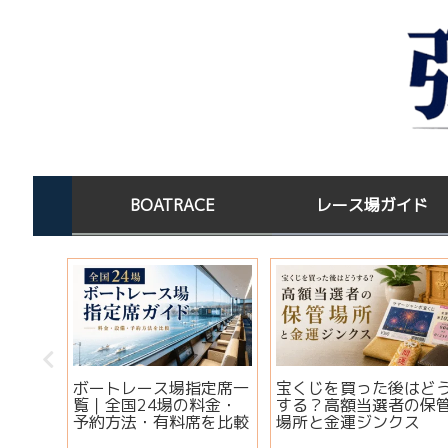
BOATRACE
レース場ガイド
この水
ボートレース場指定席一
宝くじを買った後はど
淡水×
覧｜全国24場の料金・
する？高額当選者の保
コツ
予約方法・有料席を比較
場所と金運ジンクス