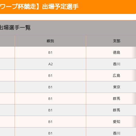
四国ワープ杯競走】出場予定選手
出場選手一覧
級別
支部
B1
徳島
A2
香川
B1
広島
B1
東京
B1
群馬
B1
群馬
B1
愛知
B1
香川