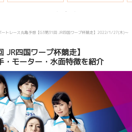
説
ボートレース丸亀予想【G3第31回 JR四国ワープ杯競走】2022/1/27(木)～
回 JR四国ワープ杯競走】
)注目選手・モーター・水面特徴を紹介