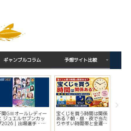
ギャンブルコラム
予想サイト比較
下関GⅢオールレディー
宝くじを買う時間は関係
シンガ
ス ジュエルセブンカッ
ある？朝・昼・夜で当た
ミ・評
プ2026｜出場選手・注
りやすい時間帯と金運ジ
想は当
目モーター・イベント情
ンクスを解説
実績・