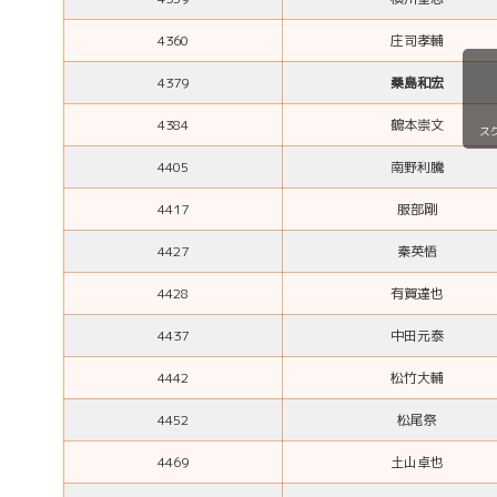
4360
庄司孝輔
4379
桑島和宏
4384
鶴本崇文
ス
4405
南野利騰
4417
服部剛
4427
秦英悟
4428
有賀達也
4437
中田元泰
4442
松竹大輔
4452
松尾祭
4469
土山卓也