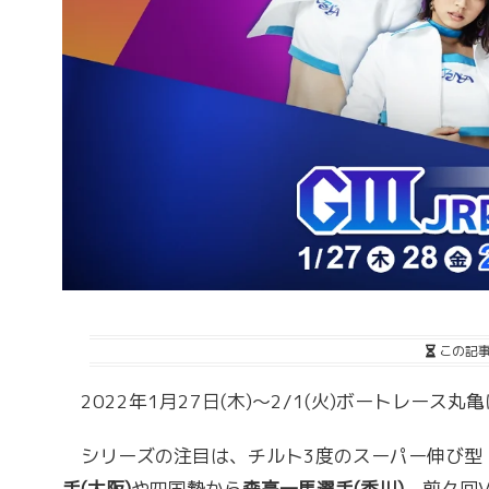
この記
2022年1月27日(木)～2/1(火)ボートレース丸
シリーズの注目は、チルト3度のスーパー伸び型
手(大阪)
や四国勢から
森高一馬選手(香川)
、前々回