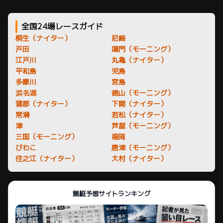
全国24場レースガイド
桐生（ナイター）
尼崎
戸田
鳴門（モーニング）
江戸川
丸亀（ナイター）
平和島
児島
多摩川
宮島
浜名湖
徳山（モーニング）
蒲郡（ナイター）
下関（ナイター）
常滑
若松（ナイター）
津
芦屋（モーニング）
三国（モーニング）
福岡
びわこ
唐津（モーニング）
住之江（ナイター）
大村（ナイター）
競艇予想サイトランキング