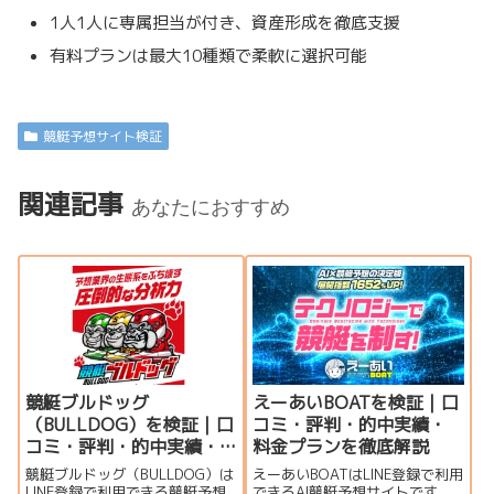
1人1人に専属担当が付き、資産形成を徹底支援
有料プランは最大10種類で柔軟に選択可能
競艇予想サイト検証
関連記事
あなたにおすすめ
競艇ブルドッグ
えーあいBOATを検証｜口
（BULLDOG）を検証｜口
コミ・評判・的中実績・
コミ・評判・的中実績・
料金プランを徹底解説
料金プランを徹底解説
競艇ブルドッグ（BULLDOG）は
えーあいBOATはLINE登録で利用
LINE登録で利用できる競艇予想
できるAI競艇予想サイトです。