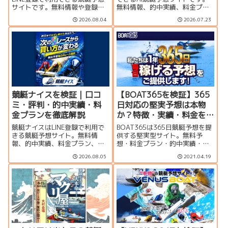
サイトです。無料情報や登録特
無料情報、的中実績、料金プラ
典、的中実績、口コミ・評判、
ン、口コミ、登録特典、運営者
2026.08.04
2026.07.23
料金プラン、運営者情報をもと
情報をもとに、利用する価値が
に、利用する価値があるのか検
あるのか分かりやすく検証しま
証しました。
す。
競艇ナイスを検証｜口コ
【BOAT365を検証】365
ミ・評判・的中実績・料
日対応の堅実予想は本物
金プランを徹底解説
か？特徴・実績・料金を
徹底解説
競艇ナイスはLINE登録で利用で
BOAT365は365日競艇予想を提
きる競艇予想サイト。無料情
供する堅実型サイト。無料予
報、的中実績、料金プラン、口
想・料金プラン・的中実績・口
コミ、登録特典、運営者情報を
コミを初心者向けに分かりやす
2026.08.05
2021.04.19
もとに、利用する価値があるの
く検証。
か分かりやすく検証します。