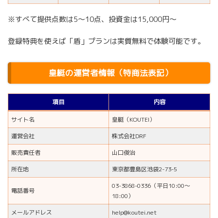
※すべて提供点数は5〜10点、投資金は15,000円〜
登録特典を使えば「盾」プランは実質無料で体験可能です。
皇艇の運営者情報（特商法表記）
項目
内容
サイト名
皇艇（KOUTEI）
運営会社
株式会社DRF
販売責任者
山口俊治
所在地
東京都豊島区池袋2-73-5
03-3868-0336（平日10:00〜
電話番号
18:00）
メールアドレス
help@koutei.net