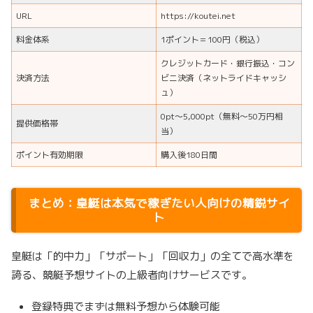
URL
https://koutei.net
料金体系
1ポイント＝100円（税込）
クレジットカード・銀行振込・コン
決済方法
ビニ決済（ネットライドキャッシ
ュ）
0pt～5,000pt（無料〜50万円相
提供価格帯
当）
ポイント有効期限
購入後180日間
まとめ：皇艇は本気で稼ぎたい人向けの精鋭サイ
ト
皇艇は「的中力」「サポート」「回収力」の全てで高水準を
誇る、競艇予想サイトの上級者向けサービスです。
登録特典でまずは無料予想から体験可能