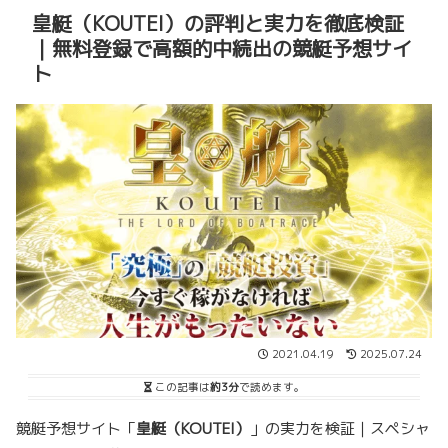
皇艇（KOUTEI）の評判と実力を徹底検証
｜無料登録で高額的中続出の競艇予想サイ
ト
2021.04.19
2025.07.24
この記事は
約3分
で読めます。
競艇予想サイト「
皇艇（KOUTEI）
」の実力を検証｜スペシャ