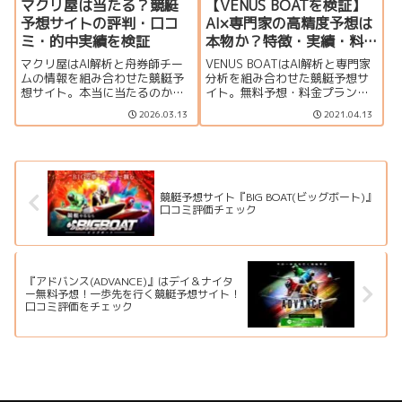
マクリ屋は当たる？競艇
【VENUS BOATを検証】
予想サイトの評判・口コ
AI×専門家の高精度予想は
ミ・的中実績を検証
本物か？特徴・実績・料
金を徹底解説
マクリ屋はAI解析と舟券師チー
VENUS BOATはAI解析と専門家
ムの情報を組み合わせた競艇予
分析を組み合わせた競艇予想サ
想サイト。本当に当たるのかを
イト。無料予想・料金プラン・
検証し、特徴・的中実績・口コ
的中実績・口コミを丁寧に紹
2026.03.13
2021.04.13
ミ・料金（調査中）・登録方法
介。
まで分かりやすく解説します。
無料予想の内容や利用時の注意
点もまとめました。
競艇予想サイト『BIG BOAT(ビッグボート)』
口コミ評価チェック
『アドバンス(ADVANCE)』はデイ＆ナイタ
ー無料予想！一歩先を行く競艇予想サイト！
口コミ評価をチェック