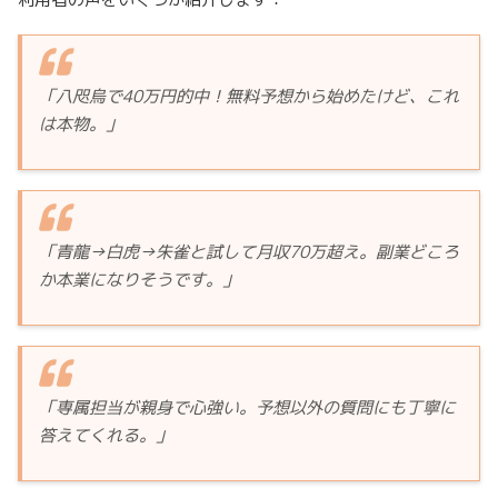
「八咫烏で40万円的中！無料予想から始めたけど、これ
は本物。」
「青龍→白虎→朱雀と試して月収70万超え。副業どころ
か本業になりそうです。」
「専属担当が親身で心強い。予想以外の質問にも丁寧に
答えてくれる。」