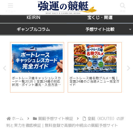
BOATRACE
レース場ガイド
メニュー
検索
KEIRIN
宝くじ・開運
ギャンブルコラム
予想サイト比較
国
ボートレース場キャッシュレスカ
ボートレース場名物グルメ一覧｜
【
席を
ード一覧2026｜全国24場の対応
全国24場のご当地メニュー完全ガ
マ
状況・ポイント還元・入会方法ま
イド
当
とめ
ホーム
競艇予想サイト検証
皇艇（KOUTEI）の評
判と実力を徹底検証｜無料登録で高額的中続出の競艇予想サイト