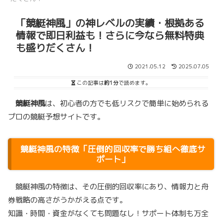
「競艇神風」の神レベルの実績・根拠ある
情報で即日利益も！さらに今なら無料特典
も盛りだくさん！
2021.05.12
2025.07.05
この記事は
約1分
で読めます。
競艇神風
は、初心者の方でも低リスクで簡単に始められる
プロの競艇予想サイトです。
競艇神風の特徴「圧倒的回収率で勝ち組へ徹底サ
ポート」
競艇神風の特徴は、その圧倒的回収率にあり、情報力と舟
券戦略の高さがうかがえる点です。
知識・時間・資金がなくても問題なし！サポート体制も万全