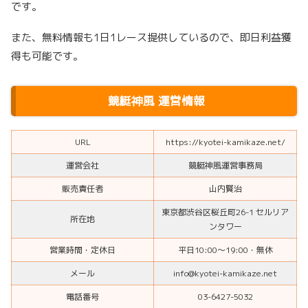
です。
また、無料情報も1日1レース提供しているので、即日利益獲
得も可能です。
競艇神風 運営情報
URL
https://kyotei-kamikaze.net/
運営会社
競艇神風運営事務局
販売責任者
山内賢治
東京都渋谷区桜丘町26-1 セルリア
所在地
ンタワー
営業時間・定休日
平日10:00～19:00・無休
メール
info@kyotei-kamikaze.net
電話番号
03-6427-5032