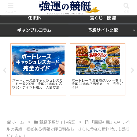
BOATRACE
レース場ガイド
メニュー
検索
KEIRIN
宝くじ・開運
ギャンブルコラム
予想サイト比較
国
ボートレース場キャッシュレスカ
ボートレース場名物グルメ一覧｜
えー
席を
ード一覧2026｜全国24場の対応
全国24場のご当地メニュー完全ガ
判
状況・ポイント還元・入会方法ま
イド
解
とめ
ホーム
競艇予想サイト検証
「競艇神風」の神レベ
ルの実績・根拠ある情報で即日利益も！さらに今なら無料特典も盛り
だくさん！