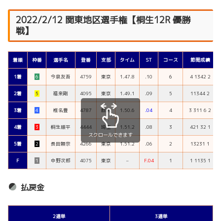
2022/2/12 関東地区選手権【桐生12R 優勝
戦】
着順
枠番
選手名
登番
支部
タイム
ST
コース
節間成績
1着
６
今泉友吾
4759
東京
1.47.8
.10
６
4 1342 2
2着
５
福来剛
4095
東京
1.49.1
.09
5
11344 2
3着
４
椎名豊
4787
群馬
1.50.6
.04
4
3 311 6 2
4着
３
桐生順平
4444
埼玉
1.51.2
.08
3
421 32 1
スクロールできます
5着
２
長田頼宗
4266
東京
1.51.2
.06
2
13231 1
F
１
中野次郎
4075
東京
–
F.04
1
1 1135 1
払戻金
2連単
3連単