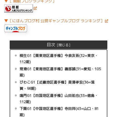
▼［ 競艇ブログランキング］
▼［にほんブログ村 公営ギャンブルブログ ランキング］
目次
桐生G1【関東地区選手権】今泉友吾(32=東京・
112期)
常滑G1【東海地区選手権】磯部誠(31=愛知・105
期)
びわこG1【近畿地区選手権】是澤孝宏(36=滋
賀・98期)
鳴門G1【四国地区選手権】山田祐也(33=徳島・
112期)
下関G1【中国地区選手権】寺田祥(43=山口・81
期)