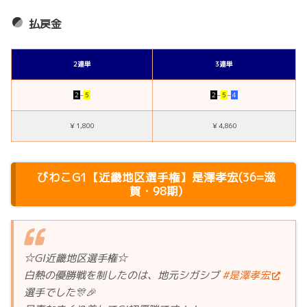
払戻金
2連単
3連単
２
–
５
２
–
５
–
４
￥1,800
￥4,860
びわこG1【近畿地区選手権】是澤孝宏(36=滋
賀・98期)
☆GI近畿地区選手権☆
白熱の優勝戦を制したのは、地元シガシブ
#是澤孝宏
選手でした🎊🎉