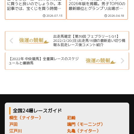
に買うと良いのでしょうか。本
2026年版を掲載。男子TOP60の
記事では、宝くじを買う時間と
最新順位とグランプリ出場ボー
当選確率の関係、金運アップの
ダー、上位選手の優出一覧をま
2026.07.13
2026.04.18
ジンクス、一粒万倍日や天赦日
とめています。
との組み合わせ、購入時のポイ
ントを分かりやすく解説しま
す。
出走馬確定【第39回 フェブラリーS G1】
2022/2/20(日)出走馬16頭の最新追い切り情
報＆前走レース後コメント紹介
【2022年 中央競馬】全重賞レースのスケジ
ュールと優勝馬
全国24場レースガイド
桐生（ナイター）
尼崎
戸田
鳴門（モーニング）
江戸川
丸亀（ナイター）