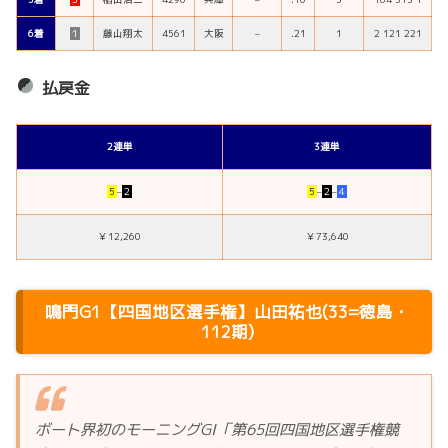
6着
１
藤山翔太
4561
大阪
–
.21
1
2 121 221
払戻金
2連単
3連単
５
–
２
５
–
２
–
４
￥12,260
￥73,640
鳴門G1【四国地区選手権】山田祐也(33=徳島・
112期)
ボート界初のモーニングGI「第65回四国地区選手権競