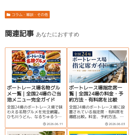
コラム・雑談・その他
関連記事
あなたにおすすめ
ボートレース場名物グル
ボートレース場指定席一
メ一覧｜全国24場のご当
覧｜全国24場の料金・予
地メニュー完全ガイド
約方法・有料席を比較
全国24場のボートレース場で味
全国24場のボートレース場に設
わえる名物グルメを完全網羅。
置されている指定席・有料席を
ひも川うどん、なるちゅるうど
徹底比較。料金、予約方法、個
ん、多幸焼、くじらロールな
室・グループ席の有無、サービ
2026.06.11
2026.06.03
ど、ご当地メニューや編集部お
ス内容を一覧で紹介します。豪
すすめランキングを紹介しま
華なVIPルームから格安指定席ま