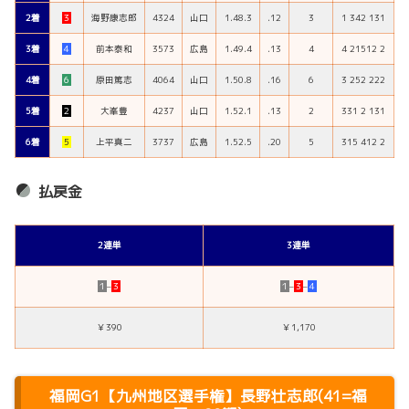
2着
３
海野康志郎
4324
山口
1.48.3
.12
3
1 342 131
3着
４
前本泰和
3573
広島
1.49.4
.13
4
4 21512 2
4着
６
原田篤志
4064
山口
1.50.8
.16
6
3 252 222
5着
２
大峯豊
4237
山口
1.52.1
.13
2
331 2 131
6着
５
上平真二
3737
広島
1.52.5
.20
5
315 412 2
払戻金
2連単
3連単
１
–
３
１
–
３
–
４
￥390
￥1,170
福岡G1【九州地区選手権】長野壮志郎(41=福