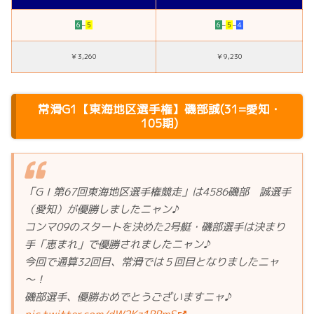
６
–
５
６
–
５
–
４
￥3,260
￥9,230
常滑G1【東海地区選手権】磯部誠(31=愛知・
105期)
「GⅠ第67回東海地区選手権競走」は4586磯部 誠選手
（愛知）が優勝しましたニャン♪
コンマ09のスタートを決めた2号艇・磯部選手は決まり
手「恵まれ」で優勝されましたニャン♪
今回で通算32回目、常滑では５回目となりましたニャ
～！
磯部選手、優勝おめでとうございますニャ♪