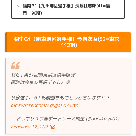
福岡G1【九州地区選手権】長野壮志郎(41=福
岡・90期)
桐生G1【関東地区選手権】今泉友吾(32=東京・
112期)
🏆GⅠ第67回関東地区選手権🏆
優勝は今泉友吾選手でした🌈
今泉選手、GⅠ初優勝おめでとうございます‼️‼️
pic.twitter.com/Equg3E67JJ
— ドラキリュウ＠ボートレース桐生 (@dorakiryu01)
February 12, 2022