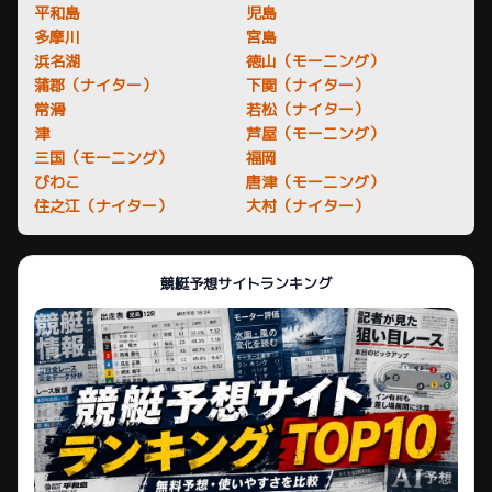
平和島
児島
多摩川
宮島
浜名湖
徳山（モーニング）
蒲郡（ナイター）
下関（ナイター）
常滑
若松（ナイター）
津
芦屋（モーニング）
三国（モーニング）
福岡
びわこ
唐津（モーニング）
住之江（ナイター）
大村（ナイター）
競艇予想サイトランキング