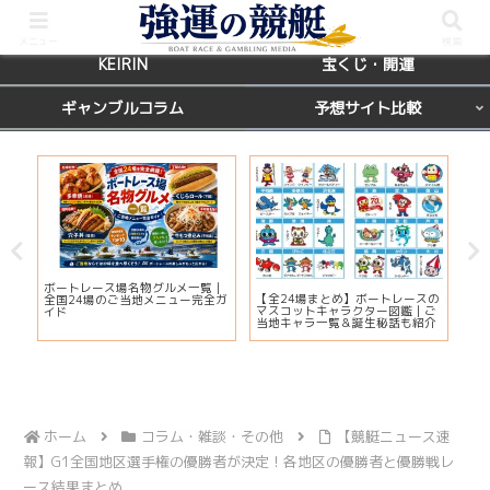
BOATRACE
レース場ガイド
メニュー
検索
KEIRIN
宝くじ・開運
ギャンブルコラム
予想サイト比較
カ
ボートレース場名物グルメ一覧｜
びわ
【全24場まとめ】ボートレースの
応
全国24場のご当地メニュー完全ガ
プ2
マスコットキャラクター図鑑｜ご
ま
イド
注
当地キャラ一覧＆誕生秘話も紹介
ホーム
コラム・雑談・その他
【競艇ニュース速
報】G1全国地区選手権の優勝者が決定！各地区の優勝者と優勝戦レ
ース結果まとめ