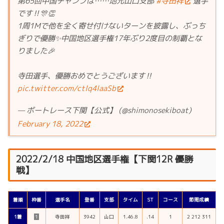
第65回中国チャンプは……地元山口支部
#寺田祥
選手
です‼🎊👏
1周1Mで他を全く寄せ付けないターンを披露し、ぶっち
ぎりで優勝✨中国地区選手権17年ぶり2度目の制覇とな
りました🎉
寺田選手、優勝おめでとうございます‼
pic.twitter.com/ctlq4laaSb
— ボートレース下関【公式】 (@shimonosekiboat)
February 18, 2022
2022/2/18 中国地区選手権【下関12R 優勝
戦】
着順
枠番
選手名
登番
支部
タイム
ST
コース
節間成績
1着
１
寺田祥
3942
山口
1.46.8
.14
1
2 212 311