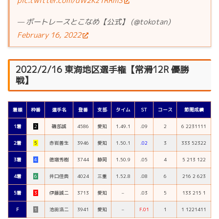
pic.twitter.com/dW2Kz1RRmS
— ボートレースとこなめ【公式】 (@tokotan)
February 16, 2022
2022/2/16 東海地区選手権【常滑12R 優勝
戦】
着順
枠番
選手名
登番
支部
タイム
ST
コース
節間成績
1着
２
磯部誠
4586
愛知
1.49.1
.09
2
6 2231111
2着
５
赤岩善生
3946
愛知
1.50.1
.02
3
333 52322
3着
４
徳増秀樹
3744
静岡
1.50.9
.05
4
5 213 122
4着
６
井口佳典
4024
三重
1.52.8
.08
6
216 2 623
5着
３
伊藤誠二
3713
愛知
–
.03
5
133 215 1
F
１
池田浩二
3941
愛知
–
F.01
1
1 1221411