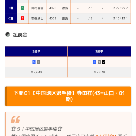
5着
６
田村隆信
4028
徳島
–
.15
2
2 22525 2
6着
３
市橋卓士
4063
徳島
–
.19
4
3 16413 1
払戻金
2連単
3連単
４
–
１
４
–
１
–
２
￥2,640
￥7,630
下関G1【中国地区選手権】寺田祥(43=山口・81
期)
🏆ＧⅠ中国地区選手権🏆