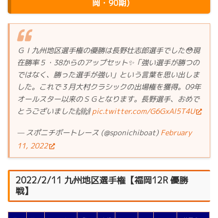
岡・90期)
ＧⅠ九州地区選手権の優勝は長野壮志郎選手でした😳現
在勝率５・38からのアップセット✨「強い選手が勝つの
ではなく、勝った選手が強い」という言葉を思い出しま
した。これで３月大村クラシックの出場権を獲得。09年
オールスター以来のＳＧとなります。長野選手、おめで
とうございました🙌🙌
pic.twitter.com/G6GxAl5T4U
— スポニチボートレース (@sponichiboat)
February
11, 2022
2022/2/11 九州地区選手権【福岡12R 優勝
戦】