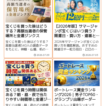
す。
で、観戦スタイルに合った座席
選びに役立つ完全ガイドです。
宝くじを買った後はどう
【2026年版】サマージャ
する？高額当選者の保管
ンボ宝くじはいつ買う？
場所と金運ジンクス
開運日・買い方・連番と
バラの違いを徹底解説
宝くじを買った後はどうする？
2026年サマージャンボ宝くじの
高額当選者540人の調査データ
買い方を徹底解説。おすすめの
をもとに、神棚・仏壇、机の引
開運日や一粒万倍日・己巳の
き出し、財布、冷蔵庫など実際
日、連番とバラの違い、何枚買
2026.07.09
2026.07.03
の保管場所を紹介。宝くじの置
うのがおすすめか、プレミア
き場所や購入後に試したい金運
ム・ミニとの比較、当せん確率
ジンクス、当選確認から換金ま
まで分かりやすく紹介します。
での注意点も解説します。
宝くじを買う時間は関係
ボートレース賞金ランキ
ある？朝・昼・夜で当た
ング2026｜男子TOP60・
りやすい時間帯と金運ジ
グランプリ出場ボーダー
ンクスを解説
宝くじは朝・昼・夜のどの時間
ボートレース賞金ランキング