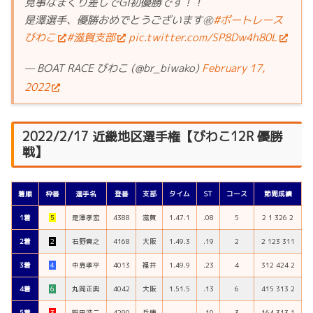
見事なまくり差しでGI初優勝です！！
是澤選手、優勝おめでとうございます㊗️
#ボートレース
びわこ
#滋賀支部
pic.twitter.com/SP8Dw4h80L
— BOAT RACE びわこ (@br_biwako)
February 17,
2022
2022/2/17 近畿地区選手権【びわこ12R 優勝
戦】
着順
枠番
選手名
登番
支部
タイム
ST
コース
節間成績
1着
５
是澤孝宏
4388
滋賀
1.47.1
.08
5
2 1 326 2
2着
２
石野貴之
4168
大阪
1.49.3
.19
2
2 123 311
3着
４
中島孝平
4013
福井
1.49.9
.23
4
312 424 2
4着
６
丸岡正典
4042
大阪
1.51.5
.13
6
415 313 2
5着
３
稲田浩二
4290
兵庫
–
.10
3
164 313 1