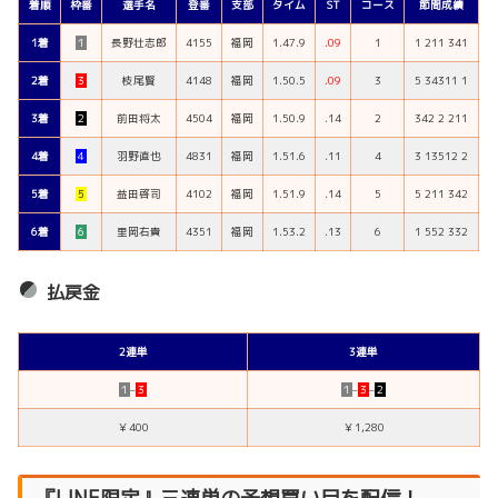
着順
枠番
選手名
登番
支部
タイム
ST
コース
節間成績
1着
１
長野壮志郎
4155
福岡
1.47.9
.09
1
1 211 341
2着
３
枝尾賢
4148
福岡
1.50.5
.09
3
5 34311 1
3着
２
前田将太
4504
福岡
1.50.9
.14
2
342 2 211
4着
４
羽野直也
4831
福岡
1.51.6
.11
4
3 13512 2
5着
５
益田啓司
4102
福岡
1.51.9
.14
5
5 211 342
6着
６
里岡右貴
4351
福岡
1.53.2
.13
6
1 552 332
払戻金
2連単
3連単
１
–
３
１
–
３
–
２
￥400
￥1,280