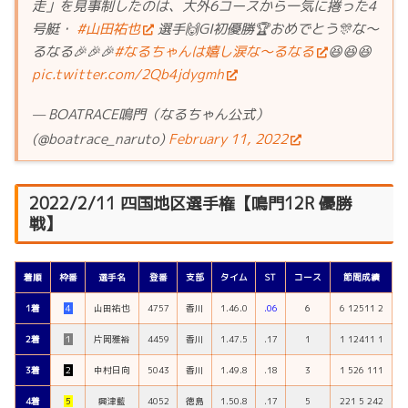
走」を見事制したのは、大外6コースから一気に捲った4
号艇・
#山田祐也
選手🙌GI初優勝🏆おめでとう🎊な〜
るなる🎉🎉🎉
#なるちゃんは嬉し涙な〜るなる
😆😆😆
pic.twitter.com/2Qb4jdygmh
— BOATRACE鳴門（なるちゃん公式）
(@boatrace_naruto)
February 11, 2022
2022/2/11 四国地区選手権【鳴門12R 優勝
戦】
着順
枠番
選手名
登番
支部
タイム
ST
コース
節間成績
1着
４
山田祐也
4757
香川
1.46.0
.06
６
6 12511 2
2着
１
片岡雅裕
4459
香川
1.47.5
.17
1
1 12411 1
3着
２
中村日向
5043
香川
1.49.8
.18
3
1 526 111
4着
５
興津藍
4052
徳島
1.50.8
.17
5
221 5 242