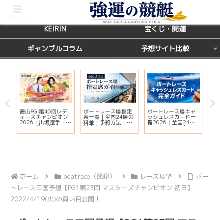
BOATRACE
レース場ガイド
メニュー
KEIRIN
宝くじ・開運
ギャンブルコラム
予想サイト比較
徳山PGI第40回レデ
ボートレース場指定
ボートレース場キャ
ボ
ィースチャンピオン
席一覧｜全国24場の
ッシュレスカード一
グ
天
2026｜出場選手・ド
料金・予約方法・有
覧2026｜全国24場
場
運
リーム戦・注目モー
料席を比較
の対応状況・ポイン
完
ター・イベント情報
ト還元・入会方法ま
まとめ
とめ
ホーム
boatrace（競艇）
レース展望
ボー
トレース三国予想【PG1第23回 マスターズチャンピオン 初日】
2022/4/19(火)の買い目公開！