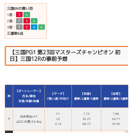
三国8Rの買い目
1着：
３
６
2着：
１
３
６
3着：
１
３
４
６
三連単8点
【三国PG1 第23回マスターズチャンピオン 初
日】三国12Rの事前予想
【ボートレーサー】
【データ】
【全国】
【当地】
枠
氏名/級別
F数/L数/平均ST
勝率/2連率/3連率
勝率/2連率/3連率
支部/年齢/体重
F1
7.73
7.88
白井英治/A1
１
L0
56.25
64.71
山口/45歳/54.4kg
0.13
68.75
70.59