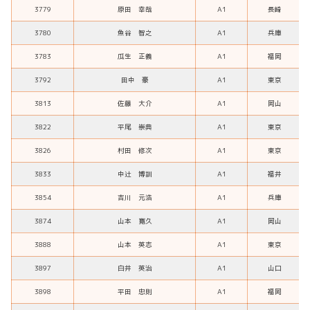
3779
原田 幸哉
A1
長崎
3780
魚谷 智之
A1
兵庫
3783
瓜生 正義
A1
福岡
3792
田中 豪
A1
東京
3813
佐藤 大介
A1
岡山
3822
平尾 崇典
A1
東京
3826
村田 修次
A1
東京
3833
中辻 博訓
A1
福井
3854
吉川 元浩
A1
兵庫
3874
山本 寛久
A1
岡山
3888
山本 英志
A1
東京
3897
白井 英治
A1
山口
3898
平田 忠則
A1
福岡