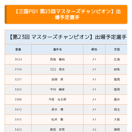
【三国PG1 第23回マスターズチャンピオン】出
場予定選手
【第23回 マスターズチャンピオン】出場予定選手
登番
選手名
級別
支部
3024
西島 義則
A1
広島
3159
江口 晃生
A1
群馬
3257
田頭 実
A1
福岡
3265
今村 暢孝
A1
福岡
3388
今垣 光太郎
A1
福井
3412
鈴木 博
A1
埼玉
3415
松井 繁
A1
大阪
3422
服部 幸男
A2
静岡