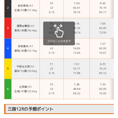
F0
7.94
8.43
前本泰和/A1
２
L0
60.61
76.19
広島/50歳/51.4kg
0.15
78.79
85.71
F2
6.76
7.60
濱野谷憲吾/A1
３
L0
45.26
60.00
東京/48歳/56.4kg
0.12
54.74
72.00
スクロールできます
F1
7.34
7.57
赤岩善生/A1
４
L0
54.69
60.00
愛知/46歳/55.1kg
0.13
72.66
76.67
F1
7.61
8.35
今垣光太郎/A1
５
L0
55.77
70.25
福井/52歳/53.0kg
0.15
77.88
85.12
F0
7.48
7.50
辻栄蔵/A1
６
L0
48.84
60.00
広島/47歳/52.6kg
0.15
68.22
70.00
三国12Rの予想ポイント