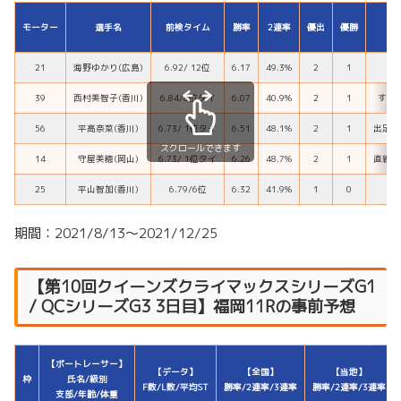
モーター
選手名
前検タイム
勝率
2連率
優出
優勝
21
海野ゆかり(広島)
6.92/ 12位
6.17
49.3%
2
1
パ
39
西村美智子(香川)
6.84/8位タイ
6.07
40.9%
2
1
すべ
56
平高奈菜(香川)
6.73/ 1位タイ
6.51
48.1%
2
1
出足、
スクロールできます
14
守屋美穂(岡山)
6.73/ 1位タイ
6.26
48.7%
2
1
直線系
25
平山智加(香川)
6.79/6位
6.32
41.9%
1
0
期間：2021/8/13～2021/12/25
【第10回クイーンズクライマックスシリーズG1
/ QCシリーズG3 3日目】福岡11Rの事前予想
【ボートレーサー】
【データ】
【全国】
【当地】
枠
氏名/級別
F数/L数/平均ST
勝率/2連率/3連率
勝率/2連率/3連率
支部/年齢/体重