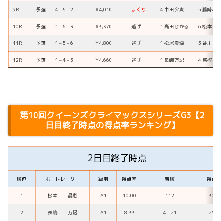
9R
予選
４
–
５
–
２
¥4,010
まくり
４
中田夕貴
５
藤崎小
10R
予選
１
–
６
–
３
¥3,370
逃げ
１
高田ひかる
６
松本晶
11R
予選
１
–
５
–
６
¥4,800
逃げ
１
松尾夏海
５
谷川里
12R
予選
１
–
４
–
５
¥4,660
逃げ
１
長嶋万記
４
富樫麗
第10回クイーンズクライマックスシリーズG3【2
日目終了時点の得点率ランキング】
2日目終了時点
順位
ボートレーサー
級別
得点率
着順
得点
1
松本 晶恵
A1
10.00
112
30
2
長嶋 万記
A1
8.33
4 21
25