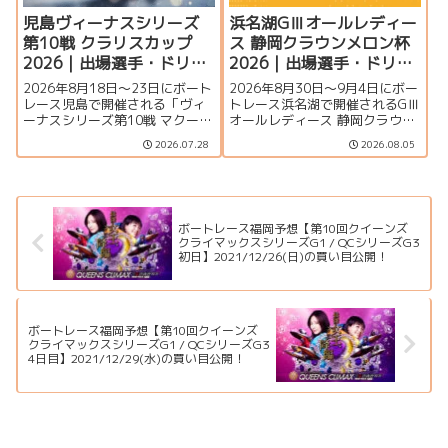
児島ヴィーナスシリーズ
浜名湖GⅢオールレディー
第10戦 クラリスカップ
ス 静岡クラウンメロン杯
2026｜出場選手・ドリー
2026｜出場選手・ドリー
ム戦・注目モーター・イ
ム戦・注目モーター・イ
2026年8月18日～23日にボート
2026年8月30日～9月4日にボー
ベント情報まとめ
ベント情報まとめ
レース児島で開催される「ヴィ
トレース浜名湖で開催されるGⅢ
ーナスシリーズ第10戦 マクール
オールレディース 静岡クラウン
杯争奪第16回クラリスカップ」
メロン杯の特集ページです。出
2026.07.28
2026.08.05
の特集ページです。出場選手一
場選手一覧、シリーズ展望、ド
覧、シリーズ展望、ドリーム
リーム戦、注目モーター、水面
戦、注目モーター、イベント情
特徴、舟券攻略、アクセス情報
報まで詳しく紹介します。
を詳しく紹介します。
ボートレース福岡予想【第10回クイーンズ
クライマックスシリーズG1 / QCシリーズG3
初日】2021/12/26(日)の買い目公開！
ボートレース福岡予想【第10回クイーンズ
クライマックスシリーズG1 / QCシリーズG3
4日目】2021/12/29(水)の買い目公開！