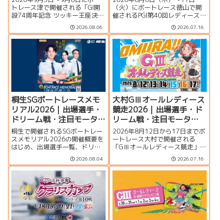
報まとめ
まとめ
トレース津で開催される「GI開
（火）にボートレース徳山で開
設74周年記念 ツッキー王座決定
催されるPGI第40回レディースチ
戦」の特集ページです。出場選
ャンピオン（女子王座決定戦）
2026.08.06
2026.07.16
手一覧、シリーズ展望、ドリー
の特集ページです。出場選手一
ム戦、注目モーター、水面特
覧、シリーズ展望、ドリーム
徴、イベント情報まで詳しく紹
戦、注目モーター、水面特徴、
介します。
イベント情報まで詳しく紹介し
ます。
桐生SGボートレースメモ
大村GⅢオールレディース
リアル2026｜出場選手・
競走2026｜出場選手・ド
ドリーム戦・注目モータ
リーム戦・注目モータ
ー・イベント情報まとめ
ー・イベント情報まとめ
桐生で開催されるSGボートレー
2026年8月12日から17日までボ
スメモリアル2026の開催概要を
ートレース大村で開催される
はじめ、出場選手一覧、ドリー
「GⅢオールレディース競走」の
ム戦、注目モーター、水面特
特集ページです。シリーズ展
2026.08.04
2026.07.16
徴、イベント情報を詳しく紹
望、出場選手一覧、発祥地ドリ
介。峰竜太、毒島誠、定松勇樹
ーム、注目モーター、大村水面
らトップレーサーが集結する真
の攻略ポイント、イベント情報
夏のSGの見どころを徹底解説し
まで詳しく紹介します。
ます。