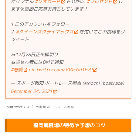
オリジナル
#クオカード
を10名に
#プレゼント
し
ます🎅🏻🎁ご応募お待ちしています！
1.このアカウントをフォロー
2.
#クイーンズクライマックス
を付けてこの投稿をリ
ツイート
🚤12月28日正午締切り
🚤当せん者にはDMで通知
#懸賞
pic.twitter.com/VVkcGd1kvU
— スポーツ報知 ボートレース担当 (@hochi_boatrace)
December 24, 2021
引用tweet：スポーツ報知 ボートレース担当
福岡競艇場の特徴や予想のコツ