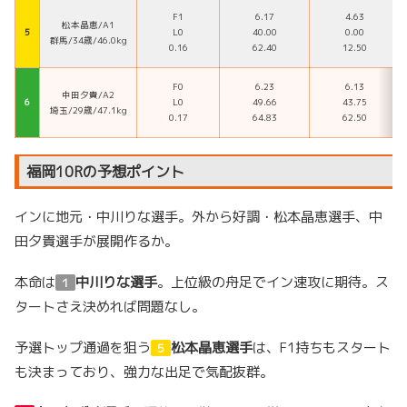
F1
6.17
4.63
松本晶恵/A1
５
L0
40.00
0.00
群馬/34歳/46.0kg
0.16
62.40
12.50
F0
6.23
6.13
中田夕貴/A2
６
L0
49.66
43.75
埼玉/29歳/47.1kg
0.17
64.83
62.50
福岡10Rの予想ポイント
インに地元・中川りな選手。外から好調・松本晶恵選手、中
田夕貴選手が展開作るか。
本命は
中川りな選手
。上位級の舟足でイン速攻に期待。ス
１
タートさえ決めれば問題なし。
予選トップ通過を狙う
松本晶恵選手
は、F1持ちもスタート
５
も決まっており、強力な出足で気配抜群。