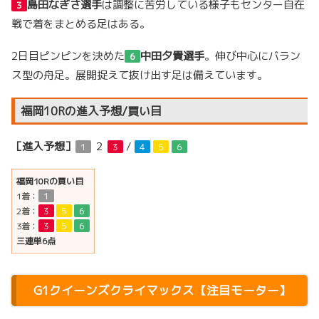
島田なぎさ選手
は調整に苦労している様子もセンター自在
３
戦で着をまとめる足はある。
2日目ピンピンを決めた
中田夕貴選手
。伸び中心にバラン
６
ス型の舟足。展開捉えて抜け出す足は備えています。
福岡10Rの進入予想/買い目
［進入予想］
２
/
１
３
４
５
６
福岡10Rの買い目
1着：
１
2着：
３
５
６
3着：
３
５
６
三連単6点
G1クイーンズクライマックス【注目モーター】