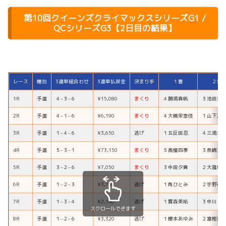
第10回クイーンズクライマックスシリーズG1 /
QCシリーズG3【2日目の結果】
レース
種別
3連単組合わせ
3連単払戻金
決まり手
１着
２着
1R
予選
４
–
３
–
６
¥15,080
まくり
４
勝浦真帆
３
池田浩
2R
予選
４
–
１
–
６
¥6,190
まくり
４
大橋栄里佳
１
山下友
3R
予選
１
–
４
–
６
¥3,650
逃げ
１
五反田忍
４
三浦永
4R
予選
５
–
３
–
１
¥73,150
まくり
５
高憧四季
３
長嶋万
5R
予選
３
–
２
–
６
¥7,050
まくり
３
中田夕貴
２
大瀧明
6R
予選
１
–
２
–
３
¥3,750
逃げ
１
角ひとみ
２
宇野弥
7R
予選
１
–
３
–
４
¥2,140
逃げ
１
實森美祐
３
中川り
スクロールできます
8R
予選
１
–
２
–
６
¥3,320
逃げ
１
櫻本あゆみ
２
富樫麗