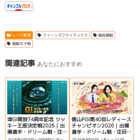
レース展望
クイーンズクライマックス
福岡競艇
競艇女子戦
関連記事
あなたにおすすめ
津GI開設74周年記念 ツッ
徳山PGI第40回レディース
キー王座決定戦2026｜出
チャンピオン2026｜出場
場選手・ドリーム戦・注
選手・ドリーム戦・注目
目モーター・イベント情
モーター・イベント情報
2026年9月3日〜9月8日にボー
2026年8月6日（木）～11日