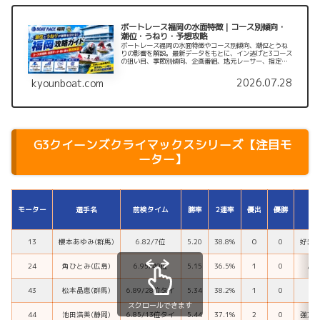
ボートレース福岡の水面特徴｜コース別傾向・
潮位・うねり・予想攻略
ボートレース福岡の水面特徴やコース別傾向、潮位とうね
りの影響を解説。最新データをもとに、イン逃げと3コース
の狙い目、季節別傾向、企画番組、地元レーサー、指定
席、アクセス情報までまとめています。
2026.07.28
kyounboat.com
G3クイーンズクライマックスシリーズ【注目モ
ーター】
モーター
選手名
前検タイム
勝率
2連率
優出
優勝
13
櫻本あゆみ(群馬)
6.82/7位
5.20
38.8%
０
0
好素
24
角ひとみ(広島)
6.95/40位
5.15
36.5%
１
0
パ
43
松本晶恵(群馬)
6.89/28位タイ
5.34
38.2%
１
0
伸
スクロールできます
44
池田浩美(静岡)
6.85/13位タイ
5.44
37.1%
2
0
強力