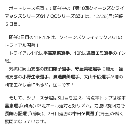
ボートレース福岡にて開催中の
『第10回クイーンズクライ
マックスシリーズG1 / QCシリーズG3』
は、12/28(月)開催
３日目。
開催3日目の11R.12Rは、クイーンズクライマックスG1の
トライアル開幕！
トライアル11Rは
平高奈菜選手
、12Rは
遠藤エミ選手
のイン
戦。
対抗に岡山支部の
田口節子選手、守屋美穂選手
に地元・福
岡支部の
小野生奈選手、渡邉優美選手、大山千広選手
が地の
利を生かし前に出るか。注目です！
そして、シリーズ予選は3日目を迎え、得点率トップは松本
晶恵選手
(群馬)が3走オール連対と好リズム。力強い旋回力で
長嶋万記選手
(静岡)、2日目連勝の
中田夕貴選手
(埼玉)が続く
展開になっています。