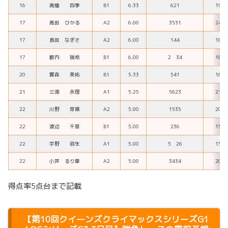
16
高憧 四季
B1
6.33
621
19
17
高田 ひかる
A2
6.00
3531
24
17
島田 なぎさ
A2
6.00
144
18
17
薮内 瑞希
B1
6.00
2 34
18
20
實森 美祐
B1
5.33
541
16
21
三浦 永理
A1
5.25
5623
21
22
川野 芽唯
A2
5.00
1535
20
22
渡辺 千草
B1
5.00
236
15
22
宇野 弥生
A1
5.00
5 26
15
22
小芦 るり華
A2
5.00
3434
20
得点率5点台まで記載
【第10回クイーンズクライマックスシリーズG1