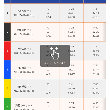
F0
7.23
7.21
平高奈菜/A1
１
L0
48.31
42.11
香川/34歳/47.3kg
0.14
67.80
63.16
F0
7.21
5.89
守屋美穂/A1
２
L0
52.35
22.22
岡山/32歳/44.8kg
0.16
69.80
44.44
F0
7.41
7.21
小野生奈/A1
３
L0
58.82
58.93
福岡/33歳/45.3kg
0.14
73.53
75.00
スクロールできます
F0
6.92
7.32
平山智加/A1
４
L0
43.07
57.14
香川/36歳/45.8kg
0.16
65.69
71.43
F0
6.64
7.80
寺田千恵/A1
５
L0
47.79
60.00
岡山/52歳/45.1kg
0.16
67.65
80.00
F0
6.71
6.50
海野ゆかり/A1
６
L0
51.70
50.00
広島/48歳/43.1kg