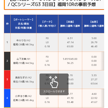
/ QCシリーズG3 3日目】福岡10Rの事前予想
【ボートレーサー】
【データ】
【全国】
【当地】
枠
氏名/級別
F数/L数/平均ST
勝率/2連率/3連率
勝率/2連率/3連率
支部/年齢/体重
F0
6.51
5.00
中川りな/A2
１
L0
47.14
26.79
福岡/28歳/48.5kg
0.18
65.00
46.43
F0
0.00
山下友貴/B1
5.851045.00
２
L0
0.00
静岡/35歳/44.5kg
56.25
0.16
0.00
F0
5.70
5.55
島田なぎさ/A2
３
L0
35.65
27.27
埼玉/34歳/46.5kg
0.14
60.00
63.64
スクロールできます
F0
5.77
4.60
小芦るり華/A2
４
L0
41.10
22.92
佐賀/24歳/49.4kg
0.16
55.48
41.67