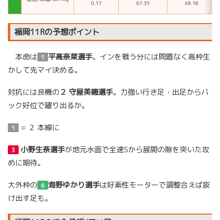
0.17
67.35
68.18
福岡11Rの予想ポイント
本命は
平高奈菜選手
。インを戦う分には問題なく高枠生
１
かして先マイ決める。
対抗には良機の
２
守屋美穂選手
。力強い行き足・出足からバ
ック好位で躍り出るか。
=
２
本線に
１
小野生奈選手
が地元水面で全速Sから展開の隙を突いた攻
３
めに期待。
大外枠の
海野ゆかり選手
は好素性モーターで調整合えば抜
６
け出す足も。