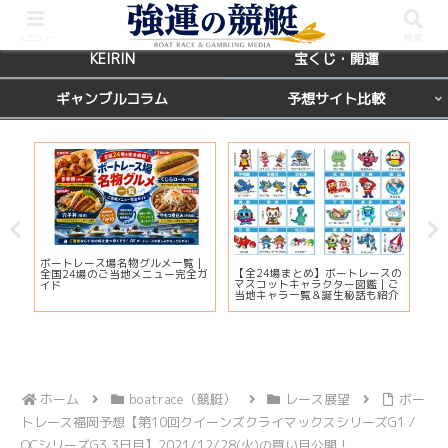
BOATRACE
レース場ガイド
メニュー
検索
KEIRIN
宝くじ・開運
ギャンブルコラム
予想サイト比較
カ
ボートレース場名物グルメ一覧｜
びわ
【全24場まとめ】ボートレースの
応
全国24場のご当地メニュー完全ガ
プ2
マスコットキャラクター図鑑｜ご
ま
イド
注
当地キャラ一覧＆誕生秘話も紹介
ホーム
boatrace（競艇）
レース展望
ボー
トレース福岡予想【第10回クイーンズクライマックスシリーズG1 /
QCシリーズG3 3日目】2021/12/28(火)の買い目公開！