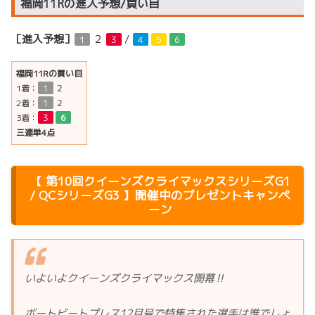
福岡11Rの進入予想/買い目
［進入予想］
２
/
１
３
４
５
６
福岡11Rの買い目
1着：
１
２
2着：
１
２
3着：
３
６
三連単4点
【 第10回クイーンズクライマックスシリーズG1
/ QCシリーズG3 】開催中のプレゼントキャンペ
ーン
いよいよクイーンズクライマックス開幕‼️
ボートビートプレス12月号で特集された選手は誰でしょ