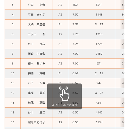
3
中田 夕貴
A2
8.0
3311
32
4
平田 さやか
A2
7.50
1143
30
5
大橋 栄里佳
B1
7.33
3 13
22
6
五反田 忍
A2
7.25
1216
29
6
中川 りな
A2
7.25
1226
29
8
藤崎 小百合
A2
7.00
2152
28
8
櫻本 あゆみ
A2
7.00
531
21
10
勝浦 真帆
B1
6.67
2 15
20
10
山下 友貴
B1
6.67
242
20
10
富樫 麗加
A2
6.67
4 22
20
13
松尾 夏海
A1
6.50
4241
26
スクロールできます
13
谷川 里江
A2
6.50
4142
26
13
堀之内紀代子
A2
6.50
3134
26