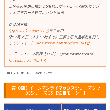
う⁉️
正解者の中から抽選で5名様にボートレース福岡オリジ
ナルクオカードをプレゼント😄🎁
◎参加方法
①
@fukuokaboatrace
をフォロー
②12月30日（木）17時までに正解と思う選手名を記入
してリツイート
pic.twitter.com/w5shfq234s
— ボートレース福岡【公式】 (@fukuokaboatrace)
December 25, 2021
引用tweet：ボートレース福岡【公式】
第10回クイーンズクライマックスシリーズG1 /
QCシリーズG3 【注目モーター】