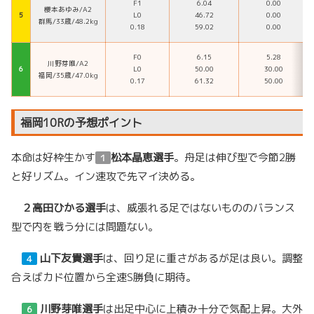
F1
6.04
0.00
櫻本あゆみ/A2
５
L0
46.72
0.00
群馬/33歳/48.2kg
0.18
59.02
0.00
F0
6.15
5.28
川野芽唯/A2
６
L0
50.00
30.00
福岡/35歳/47.0kg
0.17
61.32
50.00
福岡10Rの予想ポイント
本命は好枠生かす
松本晶恵選手
。舟足は伸び型で今節2勝
１
と好リズム。イン速攻で先マイ決める。
２
高田ひかる選手
は、威張れる足ではないもののバランス
型で内を戦う分には問題ない。
山下友貴選手
は、回り足に重さがあるが足は良い。調整
４
合えばカド位置から全速S勝負に期待。
川野芽唯選手
は出足中心に上積み十分で気配上昇。大外
６