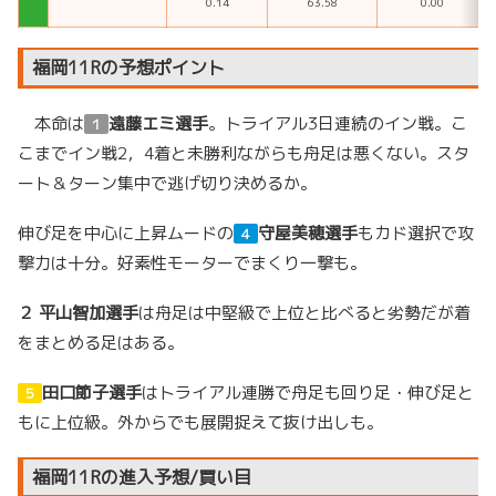
0.14
63.58
0.00
福岡11Rの予想ポイント
本命は
遠藤エミ選手
。トライアル3日連続のイン戦。こ
１
こまでイン戦2，4着と未勝利ながらも舟足は悪くない。スタ
ート＆ターン集中で逃げ切り決めるか。
伸び足を中心に上昇ムードの
守屋美穂選手
もカド選択で攻
４
撃力は十分。好素性モーターでまくり一撃も。
２
平山智加選手
は舟足は中堅級で上位と比べると劣勢だが着
をまとめる足はある。
田口節子選手
はトライアル連勝で舟足も回り足・伸び足と
５
もに上位級。外からでも展開捉えて抜け出しも。
福岡11Rの進入予想/買い目