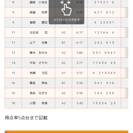
8
藤崎 小百合
A2
6.50
２１５２１ ６
39
9
高憧 四季
B1
6.33
６２１ ６１２
38
スクロールできます
9
富樫 麗加
A2
6.33
４ ２２５３１
38
11
五反田 忍
A2
6.17
１２１６４ ４
37
11
山下 友貴
B1
6.17
２４２ ６１３
37
13
櫻本 あゆみ
A2
5.86
５３１ ４５４１
41
14
平田 さやか
A2
5.71
１１４３４ ４５
40
15
長嶋 万記
A1
5.57
４ ２１５３４５
39
16
實森 美祐
B1
5.50
５４１ ３１６
33
16
島田 なぎさ
A2
5.50
１４４ ２３６
33
18
川野 芽唯
A2
5.43
１５３５４ ２３
38
得点率5点台まで記載