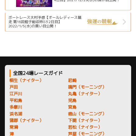
ボートレース大村予想【オールレディース競
走 第16回蛭子能収杯G3 2日目】
2022/1/5(水)の買い目公開！
全国24場レースガイド
桐生（ナイター）
尼崎
戸田
鳴門（モーニング）
江戸川
丸亀（ナイター）
平和島
児島
多摩川
宮島
浜名湖
徳山（モーニング）
蒲郡（ナイター）
下関（ナイター）
常滑
若松（ナイター）
津
芦屋（モーニング）