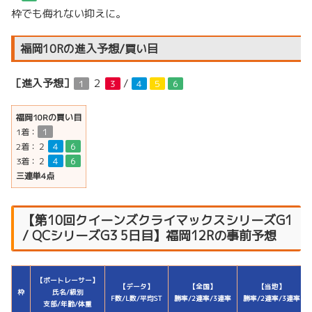
枠でも侮れない抑えに。
福岡10Rの進入予想/買い目
［進入予想］
２
/
１
３
４
５
６
福岡10Rの買い目
1着：
１
2着：
２
４
６
3着：
２
４
６
三連単4点
【第10回クイーンズクライマックスシリーズG1
/ QCシリーズG3 5日目】福岡12Rの事前予想
【ボートレーサー】
【データ】
【全国】
【当地】
枠
氏名/級別
F数/L数/平均ST
勝率/2連率/3連率
勝率/2連率/3連率
支部/年齢/体重