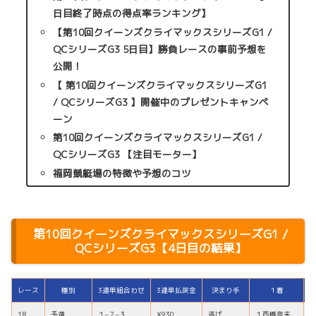
日目終了時点の得点率ランキング】
【第10回クイーンズクライマックスシリーズG1 /
QCシリーズG3 5日目】勝負レースの事前予想を
公開！
【 第10回クイーンズクライマックスシリーズG1
/ QCシリーズG3 】開催中のプレゼントキャンペ
ーン
第10回クイーンズクライマックスシリーズG1 /
QCシリーズG3 【注目モーター】
福岡競艇場の特徴や予想のコツ
第10回クイーンズクライマックスシリーズG1 /
QCシリーズG3【4日目の結果】
レース
種別
3連単組合わせ
3連単払戻金
決まり手
１着
1R
予選
１
–
２
–
３
¥930
逃げ
１
西橋奈未