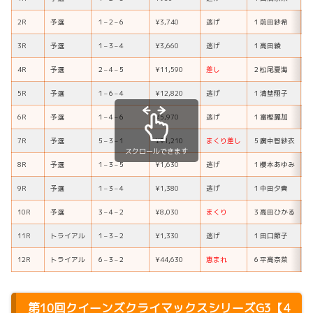
2R
予選
１
–
２
–
６
¥3,740
逃げ
１
前田紗希
3R
予選
１
–
３
–
４
¥3,660
逃げ
１
高田綾
4R
予選
２
–
４
–
５
¥11,590
差し
２
松尾夏海
5R
予選
１
–
６
–
４
¥12,820
逃げ
１
清埜翔子
6R
予選
１
–
４
–
６
¥5,970
逃げ
１
富樫麗加
7R
予選
５
–
３
–
１
¥91,210
まくり差し
５
廣中智紗衣
スクロールできます
8R
予選
１
–
３
–
５
¥1,630
逃げ
１
櫻本あゆみ
9R
予選
１
–
３
–
４
¥1,380
逃げ
１
中田夕貴
10R
予選
３
–
４
–
２
¥8,030
まくり
３
高田ひかる
11R
トライアル
１
–
３
–
２
¥1,330
逃げ
１
田口節子
12R
トライアル
６
–
３
–
２
¥44,630
恵まれ
６
平高奈菜
第10回クイーンズクライマックスシリーズG3【4