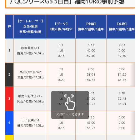
/ QCシリーズG3 5日目】福岡10Rの事前予想
【ボートレーサー】
【データ】
【全国】
【当地】
枠
氏名/級別
F数/L数/平均ST
勝率/2連率/3連率
勝率/2連率/3連率
支部/年齢/体重
F1
6.17
4.63
松本晶恵/A1
１
L0
40.00
0.00
群馬/34歳/46.5kg
0.16
62.40
12.50
F1
7.06
5.06
高田ひかる/A2
２
L0
53.91
31.25
三重/27歳/47.2kg
0.20
64.35
43.75
F1
6.63
8.38
堀之内紀代子/A2
３
L0
51.59
72.41
岡山/42歳/46.0kg
0.16
68.25
86.21
スクロールできます
F0
5.85
0.00
山下友貴/B1
４
L0
45.00
0.00
静岡/35歳/44.5kg
0.16
56.25
0.00