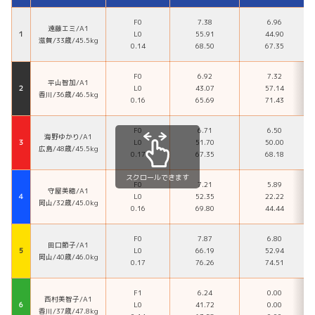
F0
7.38
6.96
遠藤エミ/A1
１
L0
55.91
44.90
滋賀/33歳/45.5kg
0.14
68.50
67.35
F0
6.92
7.32
平山智加/A1
２
L0
43.07
57.14
香川/36歳/46.5kg
0.16
65.69
71.43
F0
6.71
6.50
海野ゆかり/A1
３
L0
51.70
50.00
広島/48歳/45.5kg
0.17
67.35
68.18
スクロールできます
F0
7.21
5.89
守屋美穂/A1
４
L0
52.35
22.22
岡山/32歳/45.0kg
0.16
69.80
44.44
F0
7.87
6.80
田口節子/A1
５
L0
66.19
52.94
岡山/40歳/46.0kg
0.17
76.26
74.51
F1
6.24
0.00
西村美智子/A1
６
L0
41.72
0.00
香川/37歳/47.8kg