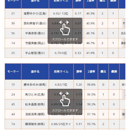
モーター
選手名
前検タイム
勝率
2連率
優出
優勝
21
海野ゆかり(広島)
6.92/ 12位
6.17
49.3%
2
1
パ
39
西村美智子(香川)
6.84/8位タイ
6.07
40.9%
2
1
すべ
56
平高奈菜(香川)
6.73/ 1位タイ
6.51
48.1%
2
1
出足、
スクロールできます
14
守屋美穂(岡山)
6.73/ 1位タイ
6.26
48.7%
2
1
直線系
25
平山智加(香川)
6.79/6位
6.32
41.9%
1
0
モーター
選手名
前検タイム
勝率
2連率
優出
優勝
13
櫻本あゆみ(群馬)
6.82/7位
5.20
38.8%
０
0
好素
24
角ひとみ(広島)
6.95/40位
5.15
36.5%
１
0
パ
43
松本晶恵(群馬)
6.89/28位タイ
5.34
38.2%
１
0
伸
スクロールできます
44
池田浩美(静岡)
6.85/13位タイ
5.44
37.1%
2
0
強力
74
蜂須瑞生(群馬)
6.88/25位タイ
5.31
33.7%
2
１