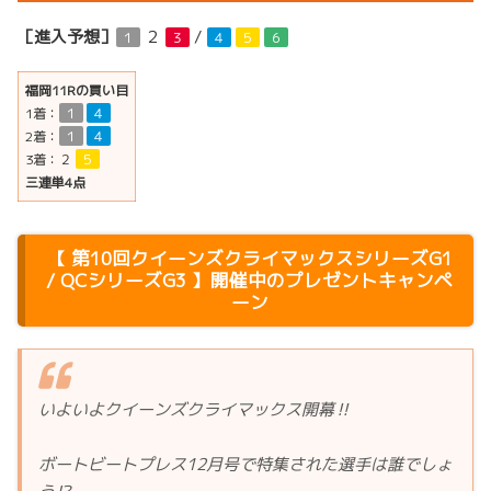
［進入予想］
２
/
１
３
４
５
６
福岡11Rの買い目
1着：
１
４
2着：
１
４
3着：
２
５
三連単4点
【 第10回クイーンズクライマックスシリーズG1
/ QCシリーズG3 】開催中のプレゼントキャンペ
ーン
いよいよクイーンズクライマックス開幕‼️
ボートビートプレス12月号で特集された選手は誰でしょ