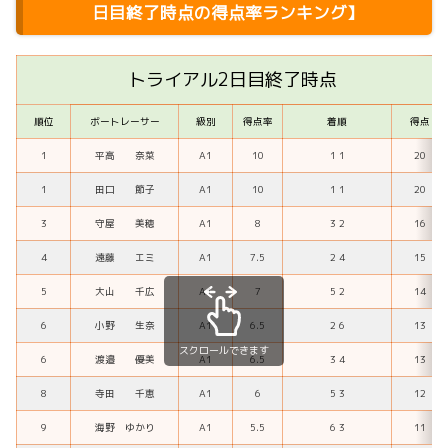
日目終了時点の得点率ランキング】
トライアル2日目終了時点
順位
ボートレーサー
級別
得点率
着順
得点
1
平高 奈菜
A1
10
1 1
20
1
田口 節子
A1
10
1 1
20
3
守屋 美穂
A1
8
3 2
16
4
遠藤 エミ
A1
7.5
2 4
15
5
大山 千広
A1
7
5 2
14
6
小野 生奈
A1
6.5
2 6
13
スクロールできます
6
渡邉 優美
A1
6.5
3 4
13
8
寺田 千恵
A1
6
5 3
12
9
海野 ゆかり
A1
5.5
6 3
11