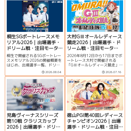
桐生SGボートレースメモ
大村GⅢオールレディース
リアル2026｜出場選手・
競走2026｜出場選手・ド
ドリーム戦・注目モータ
リーム戦・注目モータ
ー・イベント情報まとめ
ー・イベント情報まとめ
桐生で開催されるSGボートレー
2026年8月12日から17日までボ
スメモリアル2026の開催概要を
ートレース大村で開催される
はじめ、出場選手一覧、ドリー
「GⅢオールレディース競走」の
ム戦、注目モーター、水面特
特集ページです。シリーズ展
2026.08.04
2026.07.16
徴、イベント情報を詳しく紹
望、出場選手一覧、発祥地ドリ
介。峰竜太、毒島誠、定松勇樹
ーム、注目モーター、大村水面
らトップレーサーが集結する真
の攻略ポイント、イベント情報
夏のSGの見どころを徹底解説し
まで詳しく紹介します。
ます。
児島ヴィーナスシリーズ
徳山PGI第40回レディース
第10戦 クラリスカップ
チャンピオン2026｜出場
2026｜出場選手・ドリー
選手・ドリーム戦・注目