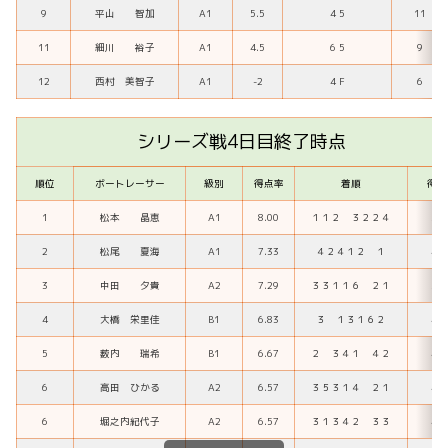
9
平山 智加
A1
5.5
4 5
11
11
細川 裕子
A1
4.5
6 5
9
12
西村 美智子
A1
-2
4 F
6
シリーズ戦4日目終了時点
順位
ボートレーサー
級別
得点率
着順
得点
1
松本 晶恵
A1
8.00
１１２ ３２２４
56
2
松尾 夏海
A1
7.33
４２４１２ １
44
3
中田 夕貴
A2
7.29
３３１１６ ２１
51
4
大橋 栄里佳
B1
6.83
３ １３１６２
41
5
薮内 瑞希
B1
6.67
２ ３４１ ４２
40
6
高田 ひかる
A2
6.57
３５３１４ ２１
46
6
堀之内紀代子
A2
6.57
３１３４２ ３３
46