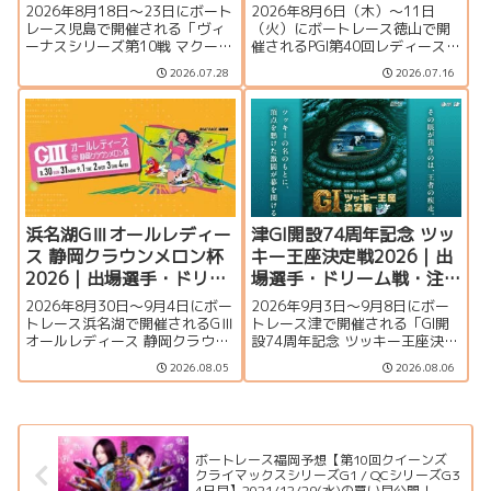
ム戦・注目モーター・イ
モーター・イベント情報
2026年8月18日～23日にボート
2026年8月6日（木）～11日
ベント情報まとめ
まとめ
レース児島で開催される「ヴィ
（火）にボートレース徳山で開
ーナスシリーズ第10戦 マクール
催されるPGI第40回レディースチ
杯争奪第16回クラリスカップ」
ャンピオン（女子王座決定戦）
2026.07.28
2026.07.16
の特集ページです。出場選手一
の特集ページです。出場選手一
覧、シリーズ展望、ドリーム
覧、シリーズ展望、ドリーム
戦、注目モーター、イベント情
戦、注目モーター、水面特徴、
報まで詳しく紹介します。
イベント情報まで詳しく紹介し
ます。
浜名湖GⅢオールレディー
津GI開設74周年記念 ツッ
ス 静岡クラウンメロン杯
キー王座決定戦2026｜出
2026｜出場選手・ドリー
場選手・ドリーム戦・注
ム戦・注目モーター・イ
目モーター・イベント情
2026年8月30日～9月4日にボー
2026年9月3日〜9月8日にボー
ベント情報まとめ
報まとめ
トレース浜名湖で開催されるGⅢ
トレース津で開催される「GI開
オールレディース 静岡クラウン
設74周年記念 ツッキー王座決定
メロン杯の特集ページです。出
戦」の特集ページです。出場選
2026.08.05
2026.08.06
場選手一覧、シリーズ展望、ド
手一覧、シリーズ展望、ドリー
リーム戦、注目モーター、水面
ム戦、注目モーター、水面特
特徴、舟券攻略、アクセス情報
徴、イベント情報まで詳しく紹
を詳しく紹介します。
介します。
ボートレース福岡予想【第10回クイーンズ
クライマックスシリーズG1 / QCシリーズG3
4日目】2021/12/29(水)の買い目公開！