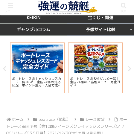
BOATRACE
レース場ガイド
メニュー
検索
KEIRIN
宝くじ・開運
ギャンブルコラム
予想サイト比較
国
ボートレース場キャッシュレスカ
ボートレース場名物グルメ一覧｜
【
席を
ード一覧2026｜全国24場の対応
全国24場のご当地メニュー完全ガ
マ
状況・ポイント還元・入会方法ま
イド
当
とめ
ホーム
boatrace（競艇）
レース展望
ボー
トレース福岡予想【第10回クイーンズクライマックスシリーズG1 /
QCシリーズG3 5日目】2021/12/30(木)の買い目公開！