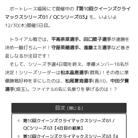
ボートレース福岡にて開催中の
『第10回クイーンズクライ
マックスシリーズG1 / QCシリーズG3』
も、いよいよ
12/30(木)開催5日目。
トライアル戦では、
平高奈菜選手、田口節子選手
が連勝を
決め一騎打ちムード！
守屋美穂選手、遠藤エミ選手
など巻き
返しなるか注目です！
そして、シリーズ予選4日間を終え、準優メンバー18名が
決定！シリーズリーダーは
松本晶恵選手
(群馬)！その他に準
優勝戦好枠を手にしたのは、
松尾夏海選手
(香川)、
中田夕貴
選手
(埼玉)。ファイナル6名に名乗りを挙げるのは！？
目次
第10回クイーンズクライマックスシリーズG1 /
QCシリーズG3【4日目の結果】
第10回クイーンズクライマックスシリーズG3【4