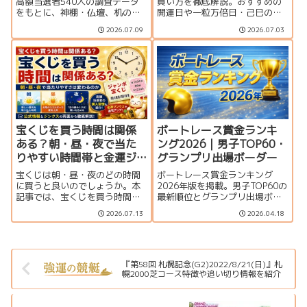
高額当選者540人の調査データ
買い方を徹底解説。おすすめの
をもとに、神棚・仏壇、机の引
開運日や一粒万倍日・己巳の
き出し、財布、冷蔵庫など実際
日、連番とバラの違い、何枚買
2026.07.09
2026.07.03
の保管場所を紹介。宝くじの置
うのがおすすめか、プレミア
き場所や購入後に試したい金運
ム・ミニとの比較、当せん確率
ジンクス、当選確認から換金ま
まで分かりやすく紹介します。
での注意点も解説します。
宝くじを買う時間は関係
ボートレース賞金ランキ
ある？朝・昼・夜で当た
ング2026｜男子TOP60・
りやすい時間帯と金運ジ
グランプリ出場ボーダー
ンクスを解説
宝くじは朝・昼・夜のどの時間
ボートレース賞金ランキング
に買うと良いのでしょうか。本
2026年版を掲載。男子TOP60の
記事では、宝くじを買う時間と
最新順位とグランプリ出場ボー
当選確率の関係、金運アップの
ダー、上位選手の優出一覧をま
2026.07.13
2026.04.18
ジンクス、一粒万倍日や天赦日
とめています。
との組み合わせ、購入時のポイ
ントを分かりやすく解説しま
す。
『第58回 札幌記念(G2)2022/8/21(日)』札
幌2000芝コース特徴や追い切り情報を紹介