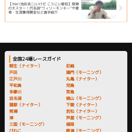
【3941池田浩二(いけだ こうじ)/愛知】常滑
の大スター！代名詞“ウィリーモンキー”や愛
車・生涯獲得賞金など選手紹介
全国24場レースガイド
桐生（ナイター）
尼崎
戸田
鳴門（モーニング）
江戸川
丸亀（ナイター）
平和島
児島
多摩川
宮島
浜名湖
徳山（モーニング）
蒲郡（ナイター）
下関（ナイター）
常滑
若松（ナイター）
津
芦屋（モーニング）
三国（モーニング）
福岡
びわこ
唐津（モーニング）