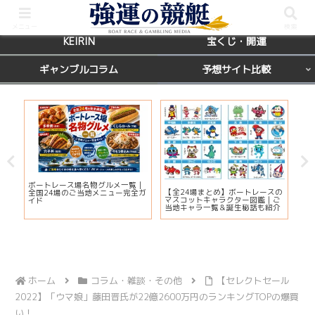
BOATRACE
レース場ガイド
メニュー
検索
KEIRIN
宝くじ・開運
ギャンブルコラム
予想サイト比較
カ
ボートレース場名物グルメ一覧｜
びわ
【全24場まとめ】ボートレースの
応
全国24場のご当地メニュー完全ガ
プ2
マスコットキャラクター図鑑｜ご
ま
イド
注
当地キャラ一覧＆誕生秘話も紹介
ホーム
コラム・雑談・その他
【セレクトセール
2022】「ウマ娘」藤田晋氏が22億2600万円のランキングTOPの爆買
い！