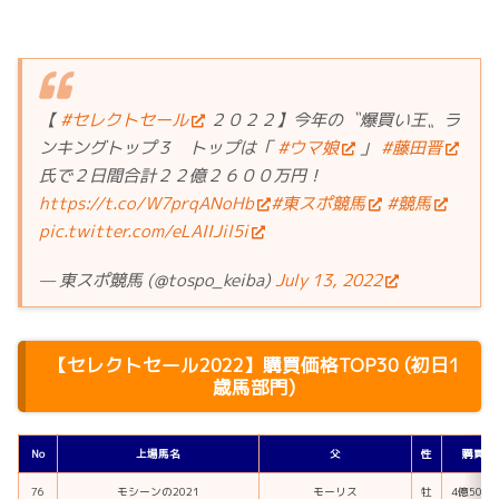
【
#セレクトセール
２０２２】今年の〝爆買い王〟ラ
ンキングトップ３ トップは「
#ウマ娘
」
#藤田晋
氏で２日間合計２２億２６００万円！
https://t.co/W7prqANoHb
#東スポ競馬
#競馬
pic.twitter.com/eLAIIJil5i
— 東スポ競馬 (@tospo_keiba)
July 13, 2022
【セレクトセール2022】購買価格TOP30 (初日1
歳馬部門)
No
上場馬名
父
性
購買価
76
モシーンの2021
モーリス
牡
4億500