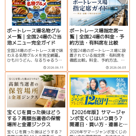
ボートレース場名物グル
ボートレース場指定席一
メ一覧｜全国24場のご当
覧｜全国24場の料金・予
地メニュー完全ガイド
約方法・有料席を比較
全国24場のボートレース場で味
全国24場のボートレース場に設
わえる名物グルメを完全網羅。
置されている指定席・有料席を
ひも川うどん、なるちゅるうど
徹底比較。料金、予約方法、個
ん、多幸焼、くじらロールな
室・グループ席の有無、サービ
2026.06.11
2026.06.03
ど、ご当地メニューや編集部お
ス内容を一覧で紹介します。豪
すすめランキングを紹介しま
華なVIPルームから格安指定席ま
す。
で、観戦スタイルに合った座席
選びに役立つ完全ガイドです。
宝くじを買った後はどう
【2026年版】サマージャ
する？高額当選者の保管
ンボ宝くじはいつ買う？
場所と金運ジンクス
開運日・買い方・連番と
バラの違いを徹底解説
宝くじを買った後はどうする？
2026年サマージャンボ宝くじの