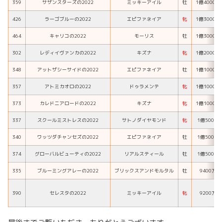
359
サザンスターズの2022
ミッキーアイル
牡
1億4000万
426
ラーゴブルーの2022
エピファネイア
牝
1億3000万
464
キャリコの2022
モーリス
牡
1億3000万
302
レディイヴァンカの2022
キズナ
牝
1億2000万
348
アットザシーサイドの2022
エピファネイア
牡
1億1000万
357
アトミカオロの2022
ドゥラメンテ
牝
1億1000万
373
カレドニアロードの2022
キズナ
牝
1億1000万
337
スクールミストレスの2022
サトノダイヤモンド
牝
1億500万
340
ワッツダチャンセズの2022
エピファネイア
牡
1億500万
374
グローバルビューティの2022
リアルスティール
牡
1億500万
335
ブルーミングアレーの2022
ブリックスアンドモルタル
牡
9400万円
390
セレスタの2022
ミッキーアイル
牝
9200万円