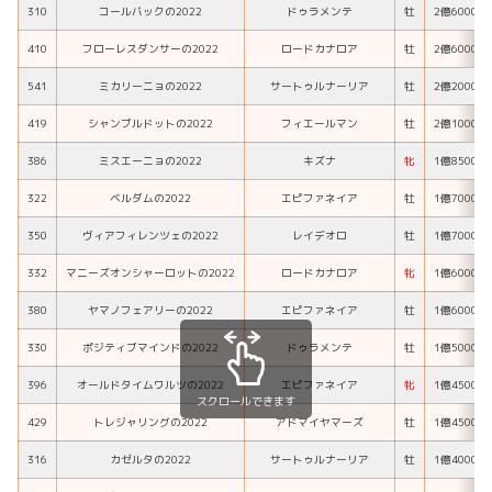
310
コールバックの2022
ドゥラメンテ
牡
2億6000万
410
フローレスダンサーの2022
ロードカナロア
牡
2億6000万
541
ミカリーニョの2022
サートゥルナーリア
牡
2億2000万
419
シャンブルドットの2022
フィエールマン
牡
2億1000万
386
ミスエーニョの2022
キズナ
牝
1億8500万
322
ベルダムの2022
エピファネイア
牡
1億7000万
350
ヴィアフィレンツェの2022
レイデオロ
牡
1億7000万
332
マニーズオンシャーロットの2022
ロードカナロア
牝
1億6000万
380
ヤマノフェアリーの2022
エピファネイア
牡
1億6000万
330
ポジティブマインドの2022
ドゥラメンテ
牡
1億5000万
396
オールドタイムワルツの2022
エピファネイア
牝
1億4500万
スクロールできます
429
トレジャリングの2022
アドマイヤマーズ
牡
1億4500万
316
カゼルタの2022
サートゥルナーリア
牡
1億4000万