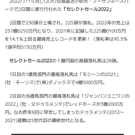
2022/7/11(月),12(火)北海道苫小牧市・ノーザンホースパ
ークで2日間に渡り行われた
「セレクトセール2022」
2日間で236頭が上場され、225頭が落札。2022年の売上は
257億6250万円となり、2021年に記録した225億6100万円
を14.1％上回る最高売上レコードを更新！（落札率は95.3％
1頭平均5730万円）
セレクトセール2022
の１億円超の高額落札馬は28頭。
1日目の1歳馬部門の最高落札馬は「モシーンの2021」
(牡・モーリス)で(株)ダノックスで4億5000万円。
2日目の当歳馬部門の最高落札馬は「ジャンパンエニワンの
2022」(牡・父ドゥラメンテ)でレッドホースが3億2000万
円。なお昨年8月に早世してしまったドゥラメンテ(2012～
2021)産駒は5世代目の最終世代となる。