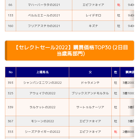
66
マハーバーラタの2021
エピファネイア
牝
9400
133
ベルルミエールの2021
レイデオロ
牡
9400
160
フリアアステカの2021
キズナ
牡
9400
【セレクトセール2022】購買価格TOP30 (2日目
当歳馬部門)
No
上場馬名
父
性
購買価格
393
シャンパンエニワンの2022
ドゥラメンテ
牡
3億2000万
325
アウェイクの2022
ブリックスアンドモルタル
牡
3億1000万
339
ラルケットの2022
サートゥルナーリア
牡
3億円
367
モシーンの2022
エピファネイア
牡
3億円
353
シーズアタイガーの2022
エピファネイア
牝
2億8000万