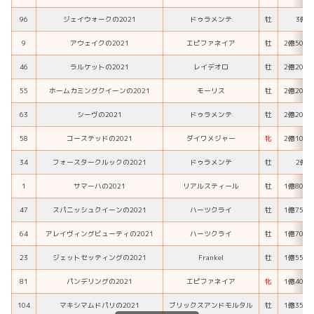
96
ジェイウォークの2021
ドゥラメンテ
牡
3億円
9
アウェイクの2021
エピファネイア
牡
2億500
46
ラルケットの2021
レイデオロ
牡
2億200
55
ホームカミングクイーンの2021
モーリス
牡
2億200
63
シーヴの2021
ドゥラメンテ
牡
2億200
58
コーステッドの2021
ダイワメジャー
牝
2億100
34
フォースタークルックの2021
ドゥラメンテ
牡
2億円
1
サマーハの2021
リアルスティール
牡
1億800
47
スパニッシュクイーンの2021
ハーツクライ
牡
1億750
64
アレイヴィングビューティの2021
ハーツクライ
牡
1億700
23
ジェットセッティングの2021
Frankel
牡
1億550
81
パンデリングの2021
エピファネイア
牝
1億400
104
マキシマムドパリの2021
ブリックスアンドモルタル
牡
1億350