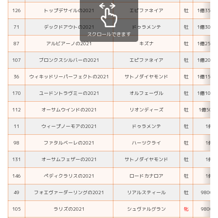
126
トップデサイルの2021
エピファネイア
牡
1億350
71
デックドアウトの2021
ドゥラメンテ
牡
1億300
スクロールできます
87
アルビアーノの2021
キズナ
牡
1億250
107
ブロンクスシルバーの2021
エピファネイア
牡
1億200
36
ウィキッドリーパーフェクトの2021
サトノダイヤモンド
牡
1億150
170
ユードントラヴミーの2021
オルフェーヴル
牡
1億100
112
オーサムウインドの2021
リオンディーズ
牡
1億500
11
ウィープノーモアの2021
ドゥラメンテ
牡
1億円
98
ファタルベーレの2021
ハーツクライ
牡
1億円
131
オーサムフェザーの2021
サトノダイヤモンド
牡
1億円
146
ペディクラリスの2021
ロードカナロア
牡
1億円
49
フォエヴァーダーリングの2021
リアルスティール
牡
9800
105
ラリズの2021
シュヴァルグラン
牝
9800