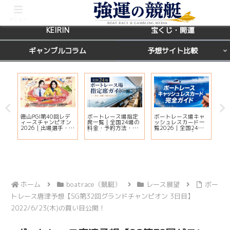
BOATRACE
レース場ガイド
メニュー
KEIRIN
宝くじ・開運
ギャンブルコラム
予想サイト比較
徳山PGI第40回レデ
ボートレース場指定
ボートレース場キャ
ボ
ィースチャンピオン
席一覧｜全国24場の
ッシュレスカード一
グ
天
2026｜出場選手・ド
料金・予約方法・有
覧2026｜全国24場
場
運
リーム戦・注目モー
料席を比較
の対応状況・ポイン
完
ター・イベント情報
ト還元・入会方法ま
まとめ
とめ
ホーム
boatrace（競艇）
レース展望
ボー
トレース唐津予想【SG第32回グランドチャンピオン 3日目】
2022/6/23(木)の買い目公開！