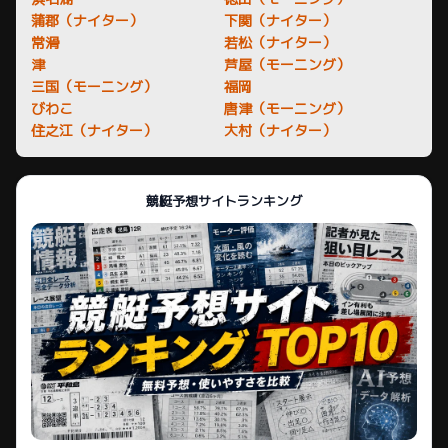
蒲郡（ナイター）
下関（ナイター）
常滑
若松（ナイター）
津
芦屋（モーニング）
三国（モーニング）
福岡
びわこ
唐津（モーニング）
住之江（ナイター）
大村（ナイター）
競艇予想サイトランキング