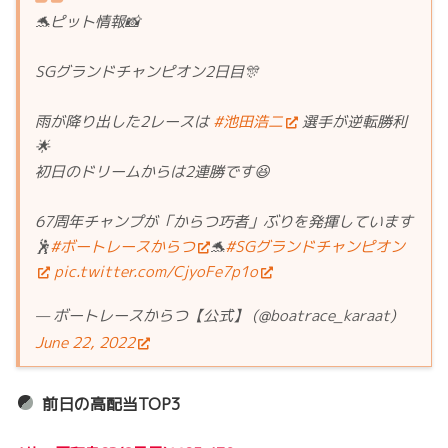
🐬ピット情報📸
SGグランドチャンピオン2日目🎊
雨が降り出した2レースは
#池田浩二
選手が逆転勝利
🌟
初日のドリームからは2連勝です😆
67周年チャンプが「からつ巧者」ぶりを発揮しています
🕺
#ボートレースからつ
🐬
#SGグランドチャンピオン
pic.twitter.com/CjyoFe7p1o
— ボートレースからつ【公式】 (@boatrace_karaat)
June 22, 2022
前日の高配当TOP3