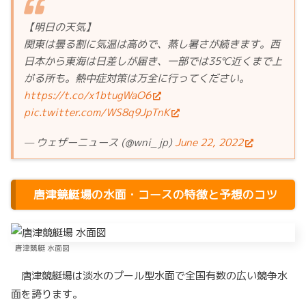
【明日の天気】
関東は曇る割に気温は高めで、蒸し暑さが続きます。西
日本から東海は日差しが届き、一部では35℃近くまで上
がる所も。熱中症対策は万全に行ってください。
https://t.co/x1btugWaO6
pic.twitter.com/WS8q9JpTnK
— ウェザーニュース (@wni_jp)
June 22, 2022
唐津競艇場の水面・コースの特徴と予想のコツ
唐津競艇 水面図
唐津競艇場は淡水のプール型水面で全国有数の広い競争水
面を誇ります。