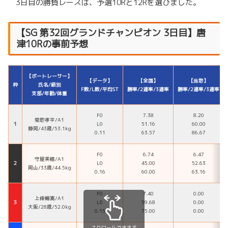
3日目の勝負レースは、予選10Rと12Rを選びました。
【
SG 第32回グランドチャンピオン
3日目】唐
津10Rの事前予想
【ボートレーサー】
【データ】
【全国】
【当地】
枠
氏名/級別
F数/L数/平均ST
勝率/2連率/3連率
勝率/2連率/3連率
支部/年齢/体重
F0
7.38
8.20
菊地孝平/A1
１
L0
51.16
60.00
静岡/43歳/53.1kg
0.11
63.57
86.67
F0
6.74
6.47
守屋美穂/A1
２
L0
45.00
52.63
岡山/33歳/44.5kg
0.16
60.00
63.16
F0
7.40
0.00
上條暢嵩/A1
３
L0
59.68
0.00
大阪/28歳/52.0kg
0.15
75.00
0.00
スクロールできます