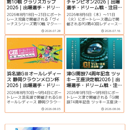
第10戦 クラリスカップ
チャンピオン2026｜出場
2026｜出場選手・ドリー
選手・ドリーム戦・注目
ム戦・注目モーター・イ
モーター・イベント情報
2026年8月18日～23日にボート
2026年8月6日（木）～11日
ベント情報まとめ
まとめ
レース児島で開催される「ヴィ
（火）にボートレース徳山で開
ーナスシリーズ第10戦 マクール
催されるPGI第40回レディースチ
杯争奪第16回クラリスカップ」
ャンピオン（女子王座決定戦）
2026.07.28
2026.07.16
の特集ページです。出場選手一
の特集ページです。出場選手一
覧、シリーズ展望、ドリーム
覧、シリーズ展望、ドリーム
戦、注目モーター、イベント情
戦、注目モーター、水面特徴、
報まで詳しく紹介します。
イベント情報まで詳しく紹介し
ます。
浜名湖GⅢオールレディー
津GI開設74周年記念 ツッ
ス 静岡クラウンメロン杯
キー王座決定戦2026｜出
2026｜出場選手・ドリー
場選手・ドリーム戦・注
ム戦・注目モーター・イ
目モーター・イベント情
2026年8月30日～9月4日にボー
2026年9月3日〜9月8日にボー
ベント情報まとめ
報まとめ
トレース浜名湖で開催されるGⅢ
トレース津で開催される「GI開
オールレディース 静岡クラウン
設74周年記念 ツッキー王座決定
メロン杯の特集ページです。出
戦」の特集ページです。出場選
2026.08.05
2026.08.06
場選手一覧、シリーズ展望、ド
手一覧、シリーズ展望、ドリー
リーム戦、注目モーター、水面
ム戦、注目モーター、水面特
特徴、舟券攻略、アクセス情報
徴、イベント情報まで詳しく紹
を詳しく紹介します。
介します。