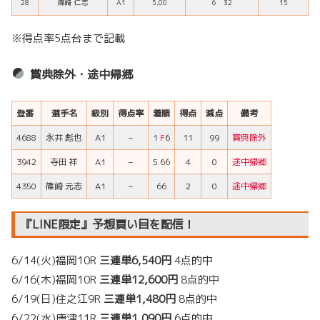
28
篠崎 仁志
A1
5.00
6 32
15
※得点率5点台まで記載
賞典除外・途中帰郷
登番
選手名
級別
得点率
着順
得点
減点
備考
4688
永井 彪也
A1
–
1
F
6
11
99
賞典除外
3942
寺田 祥
A1
–
5 66
4
0
途中帰郷
4350
篠崎 元志
A1
–
66
2
0
途中帰郷
『LINE限定』予想買い目を配信！
6/14(火)福岡10R
三連単6,540円
4点的中
6/16(木)福岡10R
三連単12,600円
8点的中
6/19(日)住之江9R
三連単1,480円
8点的中
6/22(水)唐津11R
三連単1,090円
6点的中