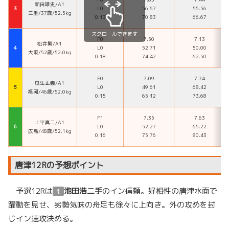
新田雄史/A1
３
L0
56.67
55.56
三重/37歳/52.5kg
0.13
70.83
66.67
スクロールできます
F0
7.50
7.13
松井繁/A1
４
L0
52.71
50.00
大阪/52歳/52.0kg
0.18
74.42
62.50
F0
7.09
7.74
瓜生正義/A1
５
L0
49.61
68.42
福岡/46歳/52.0kg
0.15
65.12
73.68
F1
7.35
7.63
上平真二/A1
６
L0
52.27
65.22
広島/48歳/52.1kg
0.16
75.76
80.43
唐津12Rの予想ポイント
予選12Rは
池田浩二手
のイン信頼。好相性の唐津水面で
１
躍動を見せ、劣勢気味の舟足も徐々に上向き。外の攻めを封
じイン速攻決める。