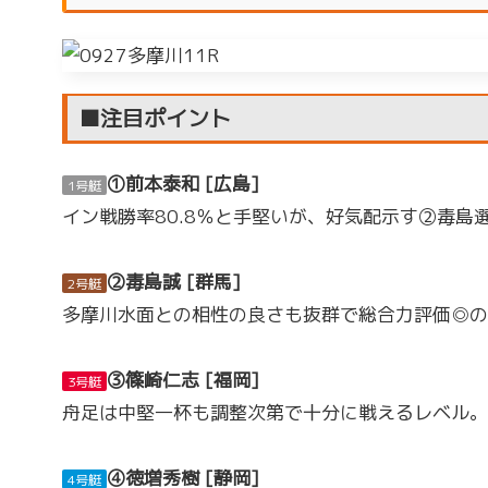
■注目ポイント
①前本泰和 [広島]
1号艇
イン戦勝率80.8％と手堅いが、好気配示す②毒
②毒島誠 [群馬]
2号艇
多摩川水面との相性の良さも抜群で総合力評価◎の
③篠崎仁志 [福岡]
3号艇
舟足は中堅一杯も調整次第で十分に戦えるレベル。
④徳増秀樹 [静岡]
4号艇