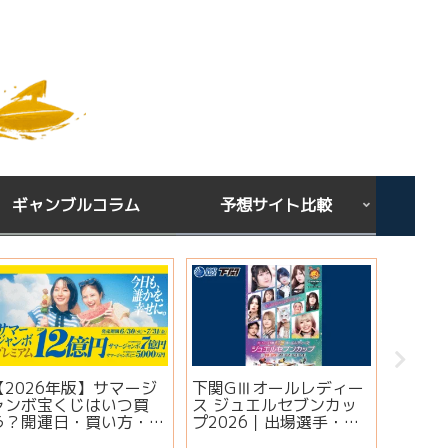
ギャンブルコラム
予想サイト比較
【2026年版】サマージ
下関GⅢオールレディー
宝くじ
ャンボ宝くじはいつ買
ス ジュエルセブンカッ
ある？
う？開運日・買い方・連
プ2026｜出場選手・注
りやす
番とバラの違いを徹底解
目モーター・イベント情
ンクス