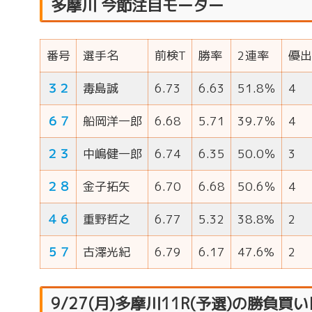
多摩川 今節注目モーター
番号
選手名
前検T
勝率
2連率
優出
３２
毒島誠
6.73
6.63
51.8％
4
６７
船岡洋一郎
6.68
5.71
39.7％
4
２３
中嶋健一郎
6.74
6.35
50.0％
3
２８
金子拓矢
6.70
6.68
50.6％
4
４６
重野哲之
6.77
5.32
38.8%
2
５７
古澤光紀
6.79
6.17
47.6%
2
9/27(月)多摩川11R(予選)の勝負買