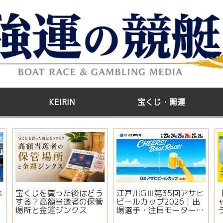
KEIRIN
宝くじ・開運
水
宝くじを買った後はどう
江戸川GⅢ第35回アサヒ
する？高額当選者の保管
ビールカップ2026｜出
場所と金運ジンクス
場選手・注目モーター・
イベント情報まとめ