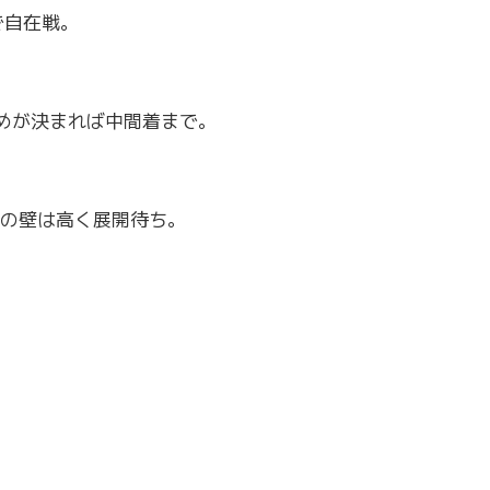
で自在戦。
めが決まれば中間着まで。
の壁は高く展開待ち。