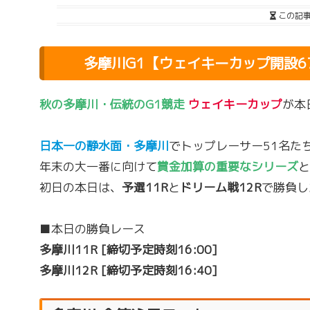
この記
多摩川G1【ウェイキーカップ開設67
秋の多摩川・伝統のG1競走
ウェイキーカップ
が本
日本一の静水面・多摩川
でトップレーサー51名た
年末の大一番に向けて
賞金加算の重要なシリーズ
と
初日の本日は、
予選11R
と
ドリーム戦12R
で勝負し
■本日の勝負レース
多摩川11R [締切予定時刻16:00]
多摩川12R [締切予定時刻16:40]