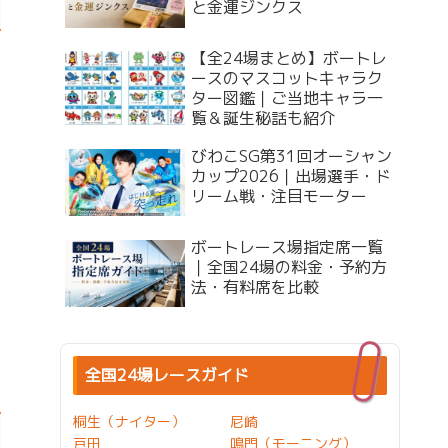
と金運ジンクス
【全24場まとめ】ボートレ
ースのマスコットキャラク
ター図鑑｜ご当地キャラ一
覧＆誕生秘話も紹介
びわこSG第31回オーシャン
カップ2026｜出場選手・ド
リーム戦・注目モーター
ボートレース場指定席一覧
｜全国24場の料金・予約方
法・有料席を比較
全国24場レースガイド
桐生（ナイター）
尼崎
戸田
鳴門（モーニング）