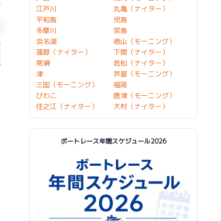
江戸川
丸亀（ナイター）
平和島
児島
多摩川
宮島
浜名湖
徳山（モーニング）
蒲郡（ナイター）
下関（ナイター）
常滑
若松（ナイター）
津
芦屋（モーニング）
三国（モーニング）
福岡
びわこ
唐津（モーニング）
住之江（ナイター）
大村（ナイター）
ボートレース年間スケジュール2026