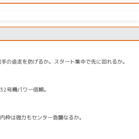
島選手の追走を防げるか。スタート集中で先に回れるか。
32号機パワー信頼。
内枠は強力もセンター急襲なるか。