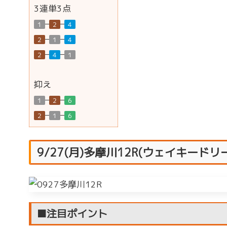
3連単3点
–
–
１
２
４
–
–
２
１
４
–
–
２
４
１
抑え
–
–
１
２
６
–
–
２
１
６
9/27(月)多摩川12R(ウェイキード
■注目ポイント