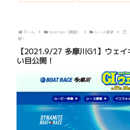
秘話も
ホーム
boatrace（競艇）
レース展望
開！
【2021.9/27 多摩川G1】ウ
い目公開！