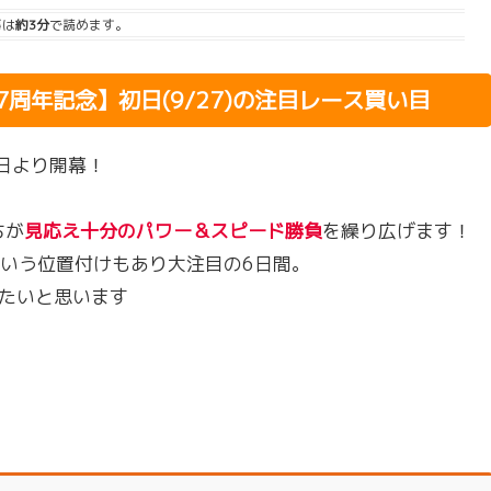
事は
約3分
で読めます。
周年記念】初日(9/27)の注目レース買い目
日より開幕！
ちが
見応え十分のパワー＆スピード勝負
を繰り広げます！
いう位置付けもあり大注目の6日間。
たいと思います