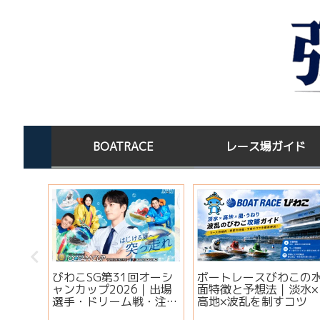
BOATRACE
レース場ガイド
びわこSG第31回オーシ
ボートレースびわこの
】ボー
ャンカップ2026｜出場
面特徴と予想法｜淡水×
ットキ
選手・ドリーム戦・注目
高地×波乱を制すコツ
ご当地
モーター