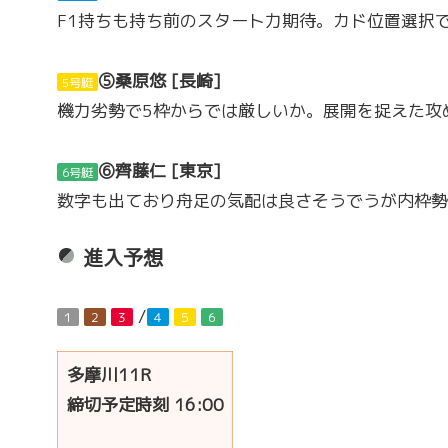
F1持ちも持ち前のスタート力期待。カド位置選択
⑤桑原悠 [長崎]
5号艇
機力劣勢で5枠からでは厳しいか。展開を捉えた攻
⑥齊藤仁 [東京]
6号艇
数字も出ており舟足の気配は良さそうでうが内枠勢
進入予想
/
１
２
３
４
５
６
多摩川11R
締切予定時刻 16:00