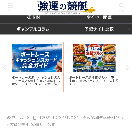
BOATRACE
レース場ガイド
メニュー
検索
KEIRIN
宝くじ・開運
ギャンブルコラム
予想サイト比較
国
ボートレース場キャッシュレスカ
ボートレース場名物グルメ一覧｜
えー
席を
ード一覧2026｜全国24場の対応
全国24場のご当地メニュー完全ガ
判
状況・ポイント還元・入会方法ま
イド
解
とめ
ホーム
【2021.10/8 びわこG1】開設69周年記念G1びわ
こ大賞(最終日)の買い目公開！