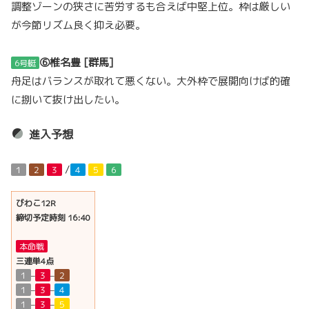
調整ゾーンの狭さに苦労するも合えば中堅上位。枠は厳しい
が今節リズム良く抑え必要。
⑥椎名豊 [群馬]
6号艇
舟足はバランスが取れて悪くない。大外枠で展開向けば的確
に捌いて抜け出したい。
進入予想
/
１
２
３
４
５
６
びわこ12R
締切予定時刻 16:40
本命戦
三連単4点
１
–
３
–
２
１
–
３
–
４
１
–
３
–
５