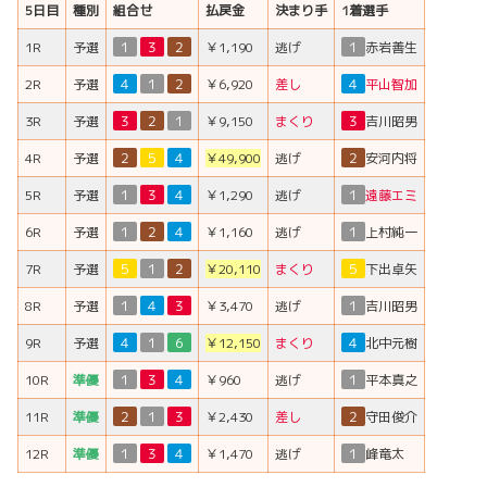
5日目
種別
組合せ
払戻金
決まり手
1着選手
1R
予選
１
３
２
￥1,190
逃げ
１
赤岩善生
2R
予選
４
１
２
￥6,920
差し
４
平山智加
3R
予選
３
２
１
￥9,150
まくり
３
吉川昭男
4R
予選
２
５
４
￥49,900
逃げ
２
安河内将
5R
予選
１
３
４
￥1,290
逃げ
１
遠藤エミ
6R
予選
１
２
４
￥1,160
逃げ
１
上村純一
7R
予選
５
１
２
￥20,110
まくり
５
下出卓矢
8R
予選
１
４
３
￥3,470
逃げ
１
吉川昭男
9R
予選
４
１
６
￥12,150
まくり
４
北中元樹
10R
準優
１
３
４
￥960
逃げ
１
平本真之
11R
準優
２
１
３
￥2,430
差し
２
守田俊介
12R
準優
１
３
４
￥1,470
逃げ
１
峰竜太