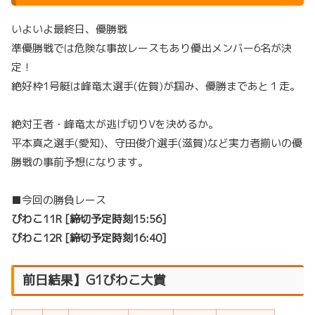
いよいよ最終日、優勝戦
準優勝戦では危険な事故レースもあり優出メンバー6名が決
定！
絶好枠1号艇は峰竜太選手(佐賀)が掴み、優勝まであと１走。
絶対王者・峰竜太が逃げ切りVを決めるか。
平本真之選手(愛知)、守田俊介選手(滋賀)など実力者揃いの優
勝戦の事前予想になります。
■今回の勝負レース
びわこ11R [締切予定時刻15:56]
びわこ12R [締切予定時刻16:40]
前日結果】G1びわこ大賞