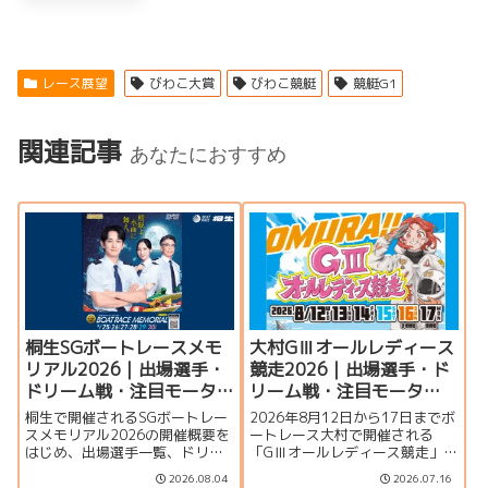
レース展望
びわこ大賞
びわこ競艇
競艇G1
関連記事
あなたにおすすめ
桐生SGボートレースメモ
大村GⅢオールレディース
リアル2026｜出場選手・
競走2026｜出場選手・ド
ドリーム戦・注目モータ
リーム戦・注目モータ
ー・イベント情報まとめ
ー・イベント情報まとめ
桐生で開催されるSGボートレー
2026年8月12日から17日までボ
スメモリアル2026の開催概要を
ートレース大村で開催される
はじめ、出場選手一覧、ドリー
「GⅢオールレディース競走」の
ム戦、注目モーター、水面特
特集ページです。シリーズ展
2026.08.04
2026.07.16
徴、イベント情報を詳しく紹
望、出場選手一覧、発祥地ドリ