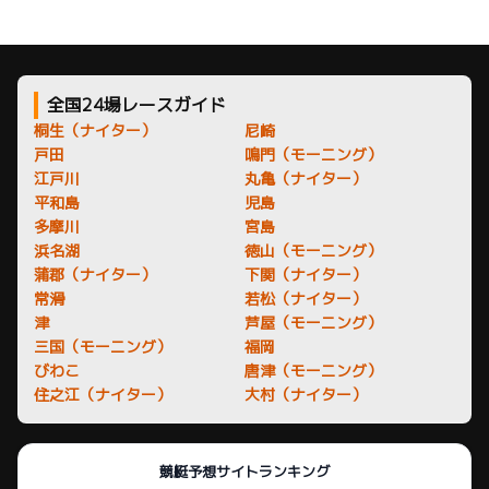
全国24場レースガイド
桐生（ナイター）
尼崎
戸田
鳴門（モーニング）
江戸川
丸亀（ナイター）
平和島
児島
多摩川
宮島
浜名湖
徳山（モーニング）
蒲郡（ナイター）
下関（ナイター）
常滑
若松（ナイター）
津
芦屋（モーニング）
三国（モーニング）
福岡
びわこ
唐津（モーニング）
住之江（ナイター）
大村（ナイター）
競艇予想サイトランキング