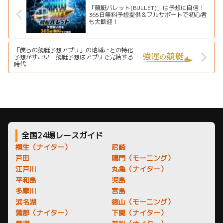
「競艇バレット(BULLET)」は予想に自信！
365日無料予想提供＆フルサポートで初心者
も大歓迎！
「僕らの競艇予想アプリ」の地域ごとの特化
予想がすごい！競艇予想はアプリで完結する
時代
全国24場レースガイド
桐生（ナイター）
尼崎
戸田
鳴門（モーニング）
江戸川
丸亀（ナイター）
平和島
児島
多摩川
宮島
浜名湖
徳山（モーニング）
蒲郡（ナイター）
下関（ナイター）