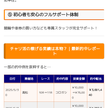
効率性。
⑤ 初心者も安心のフルサポート体制
競輪や車券の買い方なども専属スタッフが完全サポート！
チャリ活の稼げる実績は本物？｜最新的中レポー
ト
一部の的中例を抜粋すると…
日付
開催地
レース
的中内容
投資金額
的中配当
¥10,000
2025/5/3
￥3,681,4
高松
10R→11R
コロガシ
→¥76,00
0
40
0
¥10,000