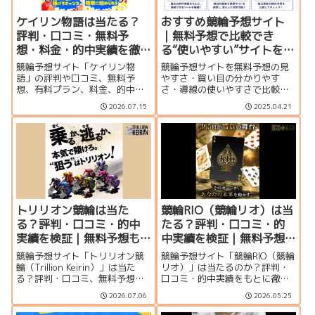
ケイリン物語は当たる？
おすすめ競輪予想サイト
評判・口コミ・無料予
｜無料予想で比較でき
想・料金・的中実績を徹
る“使いやすい”サイトを厳
底検証
選
競輪予想サイト「ケイリン物
競輪予想サイトを無料予想の見
語」の評判や口コミ、無料予
やすさ・買い目の分かりやす
想、有料プラン、料金、的中実
さ・導線の使いやすさで比較
績、安全性を徹底検証。登録特
し、2026年版ランキング8選を
2026.07.15
2025.04.21
典やサイトの特徴も初心者向け
厳選。LINE完結や点数感など、
に分かりやすく解説します。
失敗しにくい選び方も解説。
トリリオン競輪は当た
競輪RIO（競輪リオ）は当
る？評判・口コミ・的中
たる？評判・口コミ・的
実績を検証｜無料予想も
中実績を検証｜無料予想
解説
や特典も解説
競輪予想サイト「トリリオン競
競輪予想サイト「競輪RIO（競輪
輪（Trillion Keirin）」は当た
リオ）」は当たるのか？評判・
る？評判・口コミ、無料予想、
口コミ・的中実績をもとに徹底
的中実績、有料プラン、10,000
検証。無料予想の精度や登録特
2026.07.06
2026.05.25
円分の登録特典、AI予想の特徴
典、料金プラン、使いやすさ、
や運営情報まで詳しく検証しま
安全性まで初心者向けにわかり