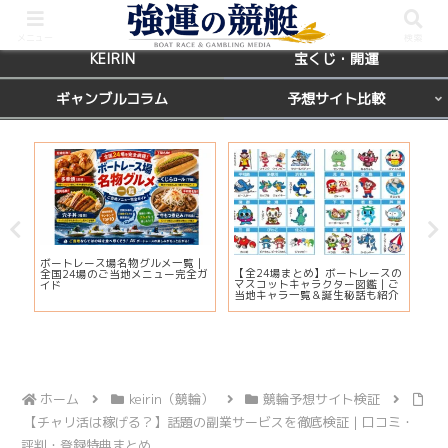
BOATRACE
レース場ガイド
メニュー
検索
KEIRIN
宝くじ・開運
ギャンブルコラム
予想サイト比較
カ
ボートレース場名物グルメ一覧｜
びわ
【全24場まとめ】ボートレースの
応
全国24場のご当地メニュー完全ガ
プ2
マスコットキャラクター図鑑｜ご
ま
イド
注
当地キャラ一覧＆誕生秘話も紹介
ホーム
keirin（競輪）
競輪予想サイト検証
【チャリ活は稼げる？】話題の副業サービスを徹底検証｜口コミ・
評判・登録特典まとめ