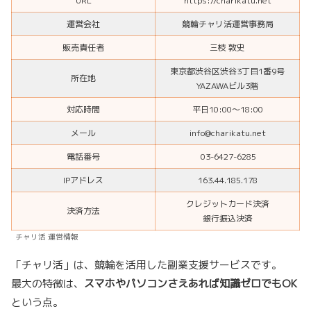
URL
https://charikatu.net
運営会社
競輪チャリ活運営事務局
販売責任者
三枝 敦史
東京都渋谷区渋谷3丁目1番9号
所在地
YAZAWAビル3階
対応時間
平日10:00～18:00
メール
info@charikatu.net
電話番号
03-6427-6285
IPアドレス
163.44.185.178
クレジットカード決済
決済方法
銀行振込決済
チャリ活 運営情報
「チャリ活」は、競輪を活用した副業支援サービスです。
最大の特徴は、
スマホやパソコンさえあれば知識ゼロでもOK
という点。