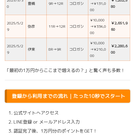
2025/5/3
￥1,202,5
豊橋
9R→12R
コロガシ
→¥131,0
0
80
00
¥10,000
2025/5/2
￥2,651,9
弥彦
11R→12R
コロガシ
→¥334,0
9
60
00
¥10,000
2025/5/2
￥2,280,6
伊東
8R→9R
コロガシ
→¥210,0
9
00
00
「最初の1万円からここまで増えるの？」と驚く声も多数！
登録から利用までの流れ｜たった10秒でスタート
公式サイトへアクセス
LINE登録 or メールアドレス入力
認証完了後、1万円分のポイントをGET！