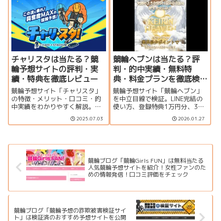
す。
やすく解説します。
チャリスタは当たる？競
競輪ヘブンは当たる？評
輪予想サイトの評判・実
判・的中実績・無料特
績・特典を徹底レビュー
典・料金プランを徹底検
証
競輪予想サイト「チャリスタ」
競輪予想サイト「競輪ヘブン」
の特徴・メリット・口コミ・的
を中立目線で検証。LINE完結の
中実績をわかりやすく解説。無
使い方、登録特典1万円分、365
料予想や1万円分のポイント特典
日無料情報、的中実績の見方、
2025.07.03
2026.01.27
もあり、初心者にもおすすめの
料金プラン、運営情報、口コミ
使い方を紹介します。
まで整理して解説します。
競輪ブログ「競輪Girls FUN」は無料当たる
人気競輪予想サイトを紹介！女性ファンのた
めの情報発信！口コミ評価をチェック
競輪ブログ「競輪予想の詐欺被害検証サイ
ト」は検証済のおすすめ予想サイトを公開