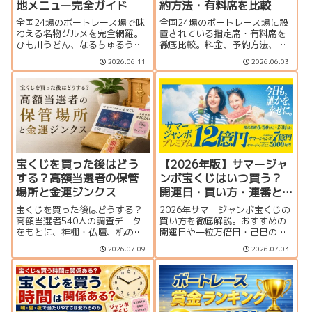
地メニュー完全ガイド
約方法・有料席を比較
全国24場のボートレース場で味
全国24場のボートレース場に設
わえる名物グルメを完全網羅。
置されている指定席・有料席を
ひも川うどん、なるちゅるうど
徹底比較。料金、予約方法、個
ん、多幸焼、くじらロールな
室・グループ席の有無、サービ
2026.06.11
2026.06.03
ど、ご当地メニューや編集部お
ス内容を一覧で紹介します。豪
すすめランキングを紹介しま
華なVIPルームから格安指定席ま
す。
で、観戦スタイルに合った座席
選びに役立つ完全ガイドです。
宝くじを買った後はどう
【2026年版】サマージャ
する？高額当選者の保管
ンボ宝くじはいつ買う？
場所と金運ジンクス
開運日・買い方・連番と
バラの違いを徹底解説
宝くじを買った後はどうする？
2026年サマージャンボ宝くじの
高額当選者540人の調査データ
買い方を徹底解説。おすすめの
をもとに、神棚・仏壇、机の引
開運日や一粒万倍日・己巳の
き出し、財布、冷蔵庫など実際
日、連番とバラの違い、何枚買
2026.07.09
2026.07.03
の保管場所を紹介。宝くじの置
うのがおすすめか、プレミア
き場所や購入後に試したい金運
ム・ミニとの比較、当せん確率
ジンクス、当選確認から換金ま
まで分かりやすく紹介します。
での注意点も解説します。