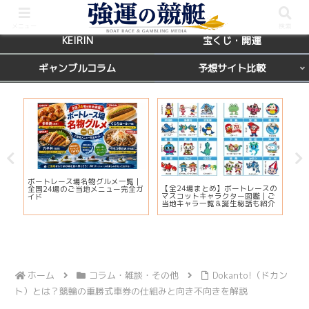
BOATRACE
レース場ガイド
メニュー
検索
KEIRIN
宝くじ・開運
ギャンブルコラム
予想サイト比較
カ
ボートレース場名物グルメ一覧｜
びわ
【全24場まとめ】ボートレースの
応
全国24場のご当地メニュー完全ガ
プ2
マスコットキャラクター図鑑｜ご
ま
イド
注
当地キャラ一覧＆誕生秘話も紹介
ホーム
コラム・雑談・その他
Dokanto!（ドカン
ト）とは？競輪の重勝式車券の仕組みと向き不向きを解説