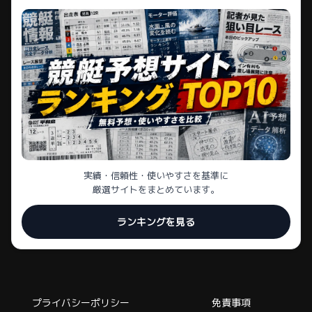
実績・信頼性・使いやすさを基準に
厳選サイトをまとめています。
ランキングを見る
プライバシーポリシー
免責事項