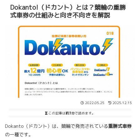
Dokanto!（ドカント）とは？競輪の重勝
式車券の仕組みと向き不向きを解説
2022.05.25
2025.12.15
この記事は
約3分
で読めます。
Dokanto（ドカント）は、競輪で発売されている
重勝式車券
の一種です。