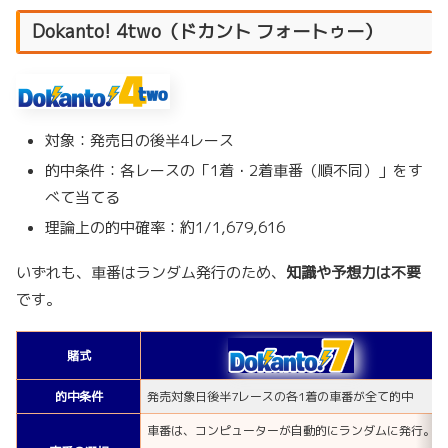
Dokanto! 4two（ドカント フォートゥー）
対象：発売日の後半4レース
的中条件：各レースの「1着・2着車番（順不同）」をす
べて当てる
理論上の的中確率：約1/1,679,616
いずれも、車番はランダム発行のため、
知識や予想力は不要
です。
賭式
的中条件
発売対象日後半7レースの各1着の車番が全て的中
車番は、コンピューターが自動的にランダムに発行。