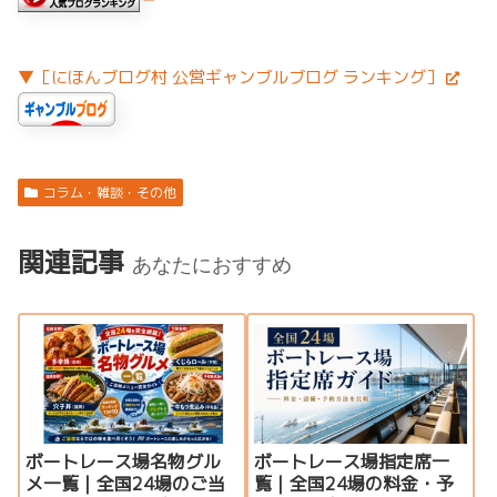
▼［にほんブログ村 公営ギャンブルブログ ランキング］
コラム・雑談・その他
関連記事
あなたにおすすめ
ボートレース場名物グル
ボートレース場指定席一
メ一覧｜全国24場のご当
覧｜全国24場の料金・予