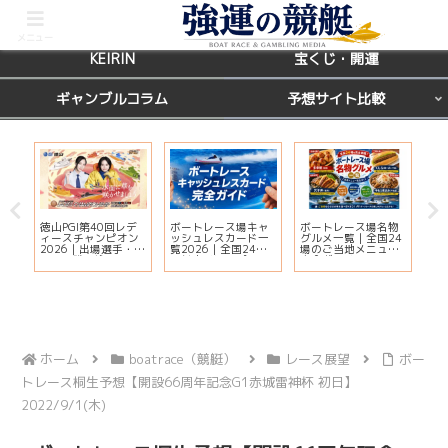
BOATRACE
レース場ガイド
メニュー
KEIRIN
宝くじ・開運
ギャンブルコラム
予想サイト比較
徳山PGI第40回レデ
ボートレース場キャ
ボートレース場名物
【
ィースチャンピオン
ッシュレスカード一
グルメ一覧｜全国24
天
ー
2026｜出場選手・ド
覧2026｜全国24場
場のご当地メニュー
運
ッ
リーム戦・注目モー
の対応状況・ポイン
完全ガイド
鑑
ター・イベント情報
ト還元・入会方法ま
覧
まとめ
とめ
ホーム
boatrace（競艇）
レース展望
ボー
トレース桐生予想【開設66周年記念G1赤城雷神杯 初日】
2022/9/1(木)