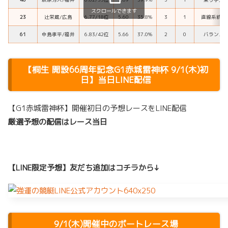
スクロールできます
23
辻栄蔵/広島
6.77/18位
5.60
35.8%
3
1
直線系統◎
61
中島孝平/福井
6.83/42位
5.66
37.0%
2
0
バランス
【
桐生 開設66周年記念G1赤城雷神杯
9/1(木)初
日】当日LINE配信
【G1赤城雷神杯】開催初日の予想レースをLINE配信
厳選予想の配信はレース当日
【LINE限定予想】友だち追加はコチラから↓
9/1(木)開催中のボートレース場