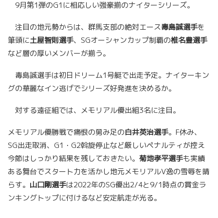
9月第1弾のG1に相応しい強豪揃のナイターシリーズ。
注目の地元勢からは、群馬支部の絶対エース
毒島誠選手
を
筆頭に
土屋智則選手
、SGオーシャンカップ制覇の
椎名豊選手
など層の厚いメンバーが揃う。
毒島誠選手は初日ドリーム1号艇で出走予定。ナイターキン
グの華麗なイン逃げでシリーズ好発進を決めるか。
対する遠征組では、メモリアル優出組3名に注目。
メモリアル優勝戦で痛恨の勇み足の
白井英治選手
。F休み、
SG出走取消、G1・G2斡旋停止など厳しいペナルティが控え
今節はしっかり結果を残しておきたい。
菊地孝平選手
も実績
ある舞台でスタート力を活かし地元メモリアルV逸の雪辱を晴
らす。
山口剛選手
は2022年のSG優出2/4と9/1時点の賞金ラ
ンキングトップに付けるなど安定航走が光る。