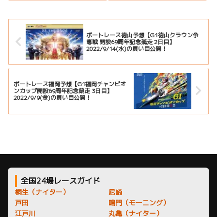
覧、シリーズ展望、ドリーム
リーム戦、注目モーター、水面
戦、注目モーター、イベント情
特徴、舟券攻略、アクセス情報
報まで詳しく紹介します。
を詳しく紹介します。
ボートレース徳山予想【G1徳山クラウン争
奪戦 開設69周年記念競走 2日目】
2022/9/14(水)の買い目公開！
ボートレース福岡予想【G1福岡チャンピオ
ンカップ開設69周年記念競走 3日目】
2022/9/9(金)の買い目公開！
全国24場レースガイド
桐生（ナイター）
尼崎
戸田
鳴門（モーニング）
江戸川
丸亀（ナイター）