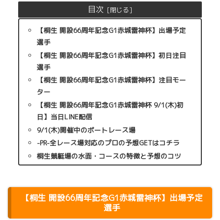
目次
【桐生 開設66周年記念G1赤城雷神杯】出場予定
選手
【桐生 開設66周年記念G1赤城雷神杯】初日注目
選手
【桐生 開設66周年記念G1赤城雷神杯】注目モー
ター
【桐生 開設66周年記念G1赤城雷神杯 9/1(木)初
日】当日LINE配信
9/1(木)開催中のボートレース場
-PR-全レース場対応のプロの予想GETはコチラ
桐生競艇場の水面・コースの特徴と予想のコツ
【桐生 開設66周年記念G1赤城雷神杯】出場予定
選手