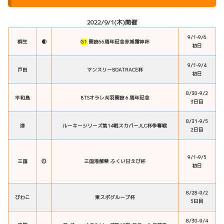
2022/9/1(木)開催
9/1-9/6
桐生
🌒
G1
開設66周年記念赤城雷神杯
初日
9/1-9/4
戸田
マンスリーBOATRACE杯
初日
8/30-9/2
平和島
BTSオラレ刈羽開設６周年記念
3日目
8/31-9/5
津
ルーキーシリーズ第14戦スカパーJLC杯争奪戦
2日目
9/1-9/5
三国
⏲
三国港解禁 ふくい甘えび杯
初日
8/28-9/2
びわこ
東スポグループ杯
5日目
8/30-9/4