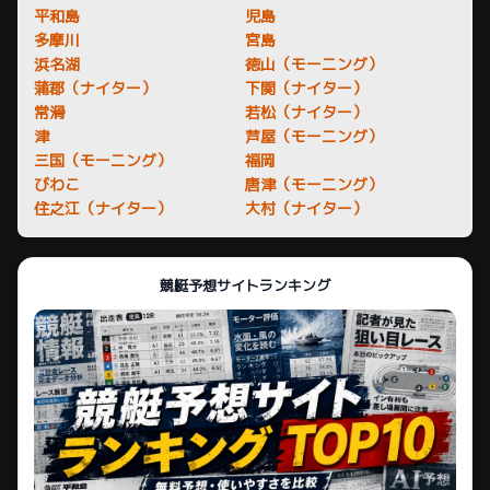
平和島
児島
多摩川
宮島
浜名湖
徳山（モーニング）
蒲郡（ナイター）
下関（ナイター）
常滑
若松（ナイター）
津
芦屋（モーニング）
三国（モーニング）
福岡
びわこ
唐津（モーニング）
住之江（ナイター）
大村（ナイター）
競艇予想サイトランキング