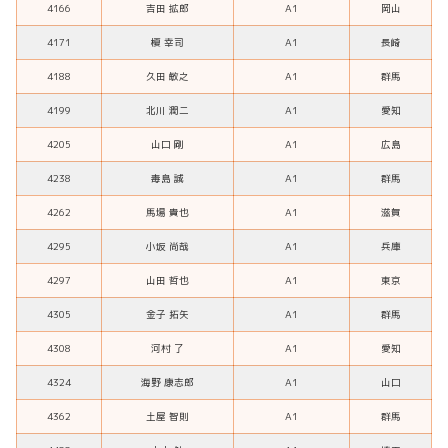
4166
吉田 拡郎
A1
岡山
4171
榎 幸司
A1
長崎
4188
久田 敏之
A1
群馬
4199
北川 潤二
A1
愛知
4205
山口 剛
A1
広島
4238
毒島 誠
A1
群馬
4262
馬場 貴也
A1
滋賀
4295
小坂 尚哉
A1
兵庫
4297
山田 哲也
A1
東京
4305
金子 拓矢
A1
群馬
4308
河村 了
A1
愛知
4324
海野 康志郎
A1
山口
4362
土屋 智則
A1
群馬