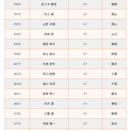
3909
佐々木 康幸
A1
静岡
3919
村上 純
A1
岡山
3933
山地 正樹
A1
岡山
3942
寺田 祥
A1
山口
3960
菊地 孝平
A1
静岡
3996
秋山 直之
A1
群馬
4013
中島 孝平
A1
福井
4024
井口 佳典
A1
三重
4044
湯川 浩司
A1
大阪
4061
萩原 秀人
A1
福井
4067
永井 源
A1
愛知
4136
江夏 満
A1
福岡
4159
向後 龍一
A1
埼玉