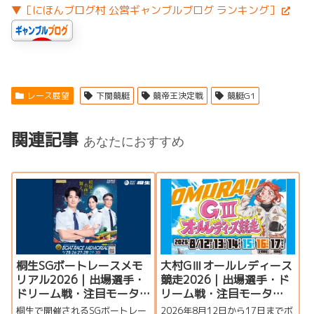
▼［にほんブログ村 公営ギャンブルブログ ランキング］
レース展望
下関競艇
競帝王決定戦
競艇G1
関連記事
あなたにおすすめ
桐生SGボートレースメモ
大村GⅢオールレディース
リアル2026｜出場選手・
競走2026｜出場選手・ド
ドリーム戦・注目モータ
リーム戦・注目モータ
ー・イベント情報まとめ
ー・イベント情報まとめ
桐生で開催されるSGボートレー
2026年8月12日から17日までボ