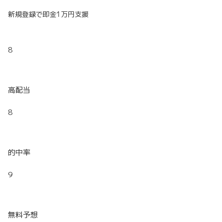
新規登録で即金1万円支援
8
高配当
8
的中率
9
無料予想