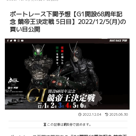
ボートレース下関予想【G1開設68周年記
念 競帝王決定戦 5日目】2022/12/5(月)の
買い目公開
2022.12.04
2025.06.30
この記事は
約8分
で読めます。