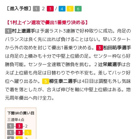
［進入予想］
２
/
１
３
４
５
６
【
1村上イン速攻で優出1番乗り決める】
村上遼選手
は予選ラスト3連勝で好枠取りに成功。舟足の
１
バランスは良く先に出れば負けることはない。早いスタート
から外の攻めを封じて優出1番乗り決める。
松田祐季選手
３
は舟足の上積みも十分で中堅上位級の足。センター枠なら好
勝負可能。センター全速戦で勝負を挑む。
２
辻栄蔵選手
は合
えば上位級も舟足は日替わりでやや不安も。差してバック好
位へ躍り出るか。
柳生泰二選手
は4日目は調整も外し気味
５
で着を落としたが、合えば伸びを軸に中堅上位級はある。地
元周年優出へ向け全力。
下関9Rの買い目
三連単4点
１
–
３
–
２
１
–
３
–
５