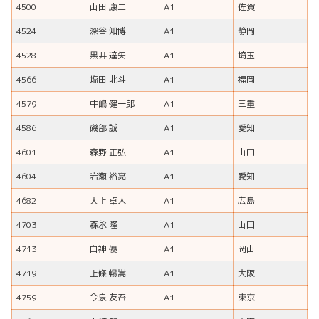
4500
山田 康二
A1
佐賀
4524
深谷 知博
A1
静岡
4528
黒井 達矢
A1
埼玉
4566
塩田 北斗
A1
福岡
4579
中嶋 健一郎
A1
三重
4586
磯部 誠
A1
愛知
4601
森野 正弘
A1
山口
4604
岩瀬 裕亮
A1
愛知
4682
大上 卓人
A1
広島
4703
森永 隆
A1
山口
4713
白神 優
A1
岡山
4719
上條 暢嵩
A1
大阪
4759
今泉 友吾
A1
東京