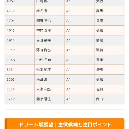
4760
山崎 郡
A1
大阪
4787
椎名 豊
A1
群馬
4794
和田 拓也
A1
兵庫
4910
中村 泰平
A1
愛知
4914
吉田 裕平
A1
愛知
5017
澤田 尚也
A1
滋賀
5043
中村 日向
A1
香川
5051
松本 純平
A1
埼玉
5068
前田 滉
A1
愛知
5084
末永 和也
A1
佐賀
5217
藤原 碧生
A1
岡山
ドリーム戦展望｜主役候補と注目ポイント