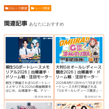
GIレース展望
レース展望
関連記事
あなたにおすすめ
桐生SGボートレースメモ
大村GⅢオールレディース
リアル2026｜出場選手・
競走2026｜出場選手・ド
ドリーム戦・注目モータ
リーム戦・注目モータ
ー・イベント情報まとめ
ー・イベント情報まとめ
桐生で開催されるSGボートレー
2026年8月12日から17日までボ
スメモリアル2026の開催概要を
ートレース大村で開催される
はじめ、出場選手一覧、ドリー
「GⅢオールレディース競走」の
ム戦、注目モーター、水面特
特集ページです。シリーズ展
2026.08.04
2026.07.16
徴、イベント情報を詳しく紹
望、出場選手一覧、発祥地ドリ
介。峰竜太、毒島誠、定松勇樹
ーム、注目モーター、大村水面
らトップレーサーが集結する真
の攻略ポイント、イベント情報