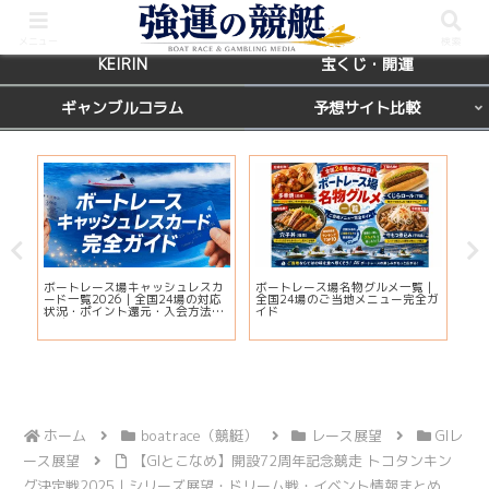
BOATRACE
レース場ガイド
メニュー
検索
KEIRIN
宝くじ・開運
ギャンブルコラム
予想サイト比較
国
ボートレース場キャッシュレスカ
ボートレース場名物グルメ一覧｜
えー
席を
ード一覧2026｜全国24場の対応
全国24場のご当地メニュー完全ガ
判
状況・ポイント還元・入会方法ま
イド
解
とめ
ホーム
boatrace（競艇）
レース展望
GIレ
ース展望
【GIとこなめ】開設72周年記念競走 トコタンキン
グ決定戦2025｜シリーズ展望・ドリーム戦・イベント情報まとめ