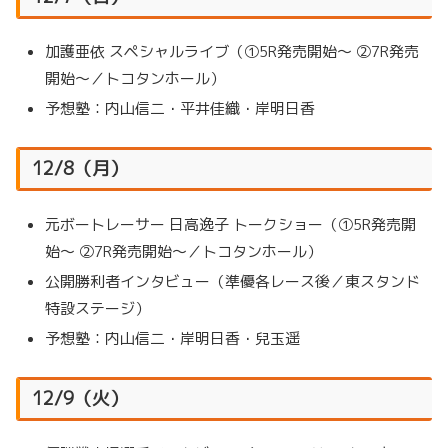
加護亜依 スペシャルライブ（①5R発売開始～ ②7R発売
開始～／トコタンホール）
予想塾：内山信二・平井佳織・岸明日香
12/8（月）
元ボートレーサー 日高逸子 トークショー（①5R発売開
始～ ②7R発売開始～／トコタンホール）
公開勝利者インタビュー（準優各レース後／東スタンド
特設ステージ）
予想塾：内山信二・岸明日香・兒玉遥
12/9（火）