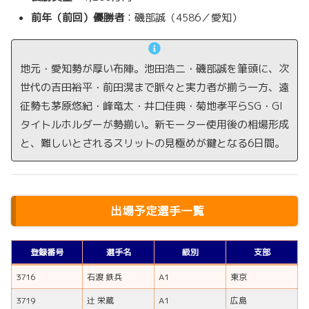
前年（前回）優勝者
：磯部誠（4586／愛知）
地元・愛知勢が厚い布陣。池田浩二・磯部誠を筆頭に、次
世代の吉田裕平・前田滉まで脈々と実力者が揃う一方、遠
征勢も茅原悠紀・峰竜太・井口佳典・菊地孝平らSG・GI
タイトルホルダーが勢揃い。新モーター使用後の相場形成
と、難しいとされるスリットの見極めが鍵となる6日間。
出場予定選手一覧
登録番号
選手名
級別
支部
3716
石渡 鉄兵
A1
東京
3719
辻 栄蔵
A1
広島