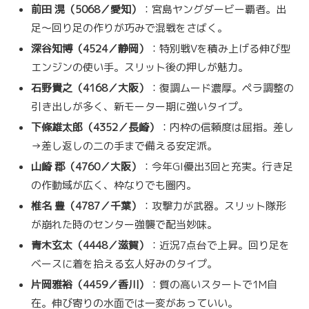
前田 滉（5068／愛知）
：宮島ヤングダービー覇者。出
足～回り足の作りが巧みで混戦をさばく。
深谷知博（4524／静岡）
：特別戦Vを積み上げる伸び型
エンジンの使い手。スリット後の押しが魅力。
石野貴之（4168／大阪）
：復調ムード濃厚。ペラ調整の
引き出しが多く、新モーター期に強いタイプ。
下條雄太郎（4352／長崎）
：内枠の信頼度は屈指。差し
→差し返しの二の手まで備える安定派。
山崎 郡（4760／大阪）
：今年GI優出3回と充実。行き足
の作動域が広く、枠なりでも圏内。
椎名 豊（4787／千葉）
：攻撃力が武器。スリット隊形
が崩れた時のセンター強襲で配当妙味。
青木玄太（4448／滋賀）
：近況7点台で上昇。回り足を
ベースに着を拾える玄人好みのタイプ。
片岡雅裕（4459／香川）
：質の高いスタートで1M自
在。伸び寄りの水面では一変があっていい。