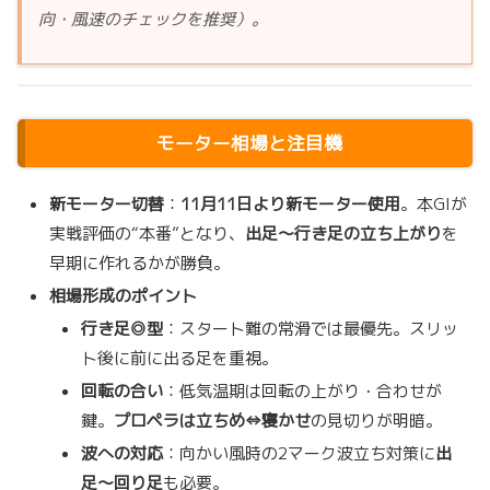
向・風速のチェックを推奨）。
モーター相場と注目機
新モーター切替
：
11月11日より新モーター使用
。本GIが
実戦評価の“本番”となり、
出足～行き足の立ち上がり
を
早期に作れるかが勝負。
相場形成のポイント
行き足◎型
：スタート難の常滑では最優先。スリッ
ト後に前に出る足を重視。
回転の合い
：低気温期は回転の上がり・合わせが
鍵。
プロペラは立ちめ⇔寝かせ
の見切りが明暗。
波への対応
：向かい風時の2マーク波立ち対策に
出
足～回り足
も必要。