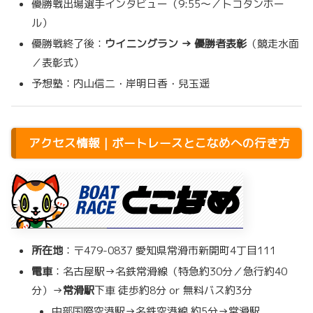
優勝戦出場選手インタビュー（9:55～／トコタンホー
ル）
優勝戦終了後：
ウイニングラン → 優勝者表彰
（競走水面
／表彰式）
予想塾：内山信二・岸明日香・兒玉遥
アクセス情報｜ボートレースとこなめへの行き方
所在地
：〒479-0837 愛知県常滑市新開町4丁目111
電車
：名古屋駅→名鉄常滑線（特急約30分／急行約40
分）→
常滑駅
下車 徒歩約8分 or 無料バス約3分
中部国際空港駅→名鉄空港線 約5分→常滑駅