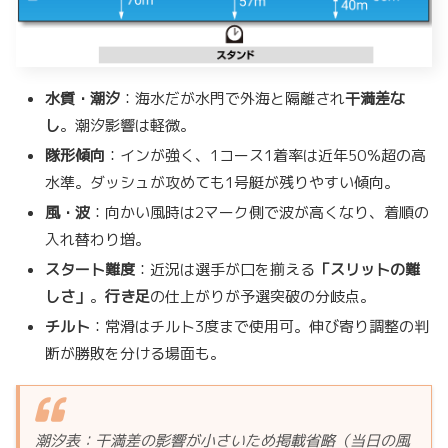
水質・潮汐
：海水だが水門で外海と隔離され
干満差な
し
。潮汐影響は軽微。
隊形傾向
：インが強く、1コース1着率は近年50％超の高
水準。ダッシュが攻めても1号艇が残りやすい傾向。
風・波
：向かい風時は2マーク側で波が高くなり、着順の
入れ替わり増。
スタート難度
：近況は選手が口を揃える
「スリットの難
しさ」
。
行き足
の仕上がりが予選突破の分岐点。
チルト
：常滑はチルト3度まで使用可。伸び寄り調整の判
断が勝敗を分ける場面も。
潮汐表：干満差の影響が小さいため掲載省略（当日の風