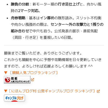
勝負の分岐
：新モーター期の
行き足仕上げ
と、向かい風
時の
2マーク対応
。
舟券戦略
：基本は
イン厚め
の隊形読み。スリット不均衡
や向かい風強めの際は、
センター～外の攻撃力と1残りの
組み合わせ
で中穴も拾う。公式発表の展示・直前気配
（周回・行き足）を重視したい6日間。
最後までご覧いただき、ありがとうございます。
これからも競艇を中心に予想や攻略情報を日々更新していき
ますので、よろしければ応援よろしくお願いします ^^
▼ ［競艇人気ブログランキング］
▼［にほんブログ村 公営ギャンブルブログ ランキング］