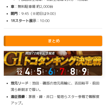
車
：無料駐車場 約2,000台
開門
：9:45（※初日は9:00）
1Rスタート展示
：10:00
まとめ
地元リード
：池田・磯部の地元両輪に、吉田裕平・前田
滉ら新鋭まで厚い。
遠征強豪
：茅原・峰・井口・菊地らスター参戦で難解度
アップ。