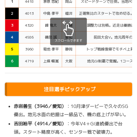
1
4418
茅原 悠紀
岡山
スピードターンで圧倒。当地PGI
2
4013
中島 孝平
福井
正確無比のスタートで攻め切る。ま
3
4320
峰 竜太
佐賀
調整力は別格。近走は優勝遠ざ
4
4586
磯部 誠
愛知
前回大会V。地元周年の勢
スクロールできます
5
3960
菊地 孝平
静岡
トップ戦線復帰でモチベ上昇。
6
4719
上條 暢嵩
大阪
地元GI制覇で覚醒。1コース
注目選手ピックアップ
赤岩善生（3946／愛知）
：10月津ダービーで久々のSG
優出。地元水面の把握は一級品で、機の底上げが早い。
吉田裕平（4914／愛知）
：今年V4＋GI連続優出で台
頭。スタート精度が高く、センター戦で破壊力。