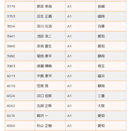
3779
原田 幸哉
A1
長崎
3783
瓜生 正義
A1
福岡
3854
吉川 元浩
A1
兵庫
3941
池田 浩二
A1
愛知
3946
赤岩 善生
A1
愛知
3960
菊地 孝平
A1
静岡
3983
須藤 博倫
A1
埼玉
4013
中島 孝平
A1
福井
4019
笠原 亮
A1
静岡
4024
井口 佳典
A1
三重
4042
丸岡 正典
A1
大阪
4074
柳沢 一
A1
愛知
4084
杉山 正樹
A1
愛知