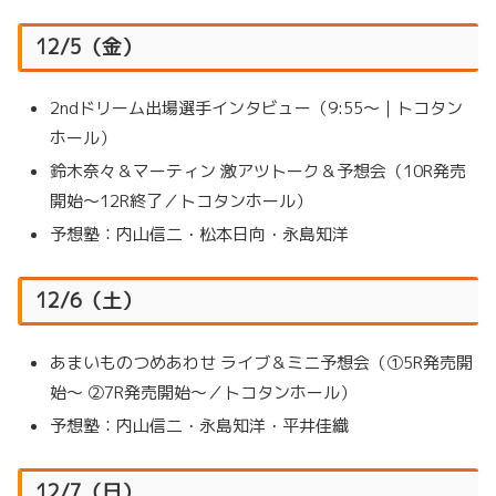
12/5（金）
2ndドリーム出場選手インタビュー（9:55～｜トコタン
ホール）
鈴木奈々＆マーティン 激アツトーク＆予想会（10R発売
開始～12R終了／トコタンホール）
予想塾：内山信二・松本日向・永島知洋
12/6（土）
あまいものつめあわせ ライブ＆ミニ予想会（①5R発売開
始～ ②7R発売開始～／トコタンホール）
予想塾：内山信二・永島知洋・平井佳織
12/7（日）