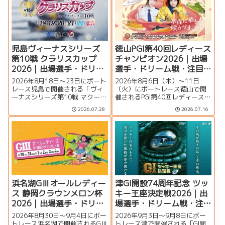
夏のSGの見どころを徹底解説し
まで詳しく紹介します。
ます。
児島ヴィーナスシリーズ
徳山PGI第40回レディース
第10戦 クラリスカップ
チャンピオン2026｜出場
2026｜出場選手・ドリー
選手・ドリーム戦・注目
ム戦・注目モーター・イ
モーター・イベント情報
2026年8月18日～23日にボート
2026年8月6日（木）～11日
ベント情報まとめ
まとめ
レース児島で開催される「ヴィ
（火）にボートレース徳山で開
ーナスシリーズ第10戦 マクール
催されるPGI第40回レディースチ
杯争奪第16回クラリスカップ」
ャンピオン（女子王座決定戦）
2026.07.28
2026.07.16
の特集ページです。出場選手一
の特集ページです。出場選手一
覧、シリーズ展望、ドリーム
覧、シリーズ展望、ドリーム
戦、注目モーター、イベント情
戦、注目モーター、水面特徴、
報まで詳しく紹介します。
イベント情報まで詳しく紹介し
ます。
浜名湖GⅢオールレディー
津GI開設74周年記念 ツッ
ス 静岡クラウンメロン杯
キー王座決定戦2026｜出
2026｜出場選手・ドリー
場選手・ドリーム戦・注
ム戦・注目モーター・イ
目モーター・イベント情
2026年8月30日～9月4日にボー
2026年9月3日〜9月8日にボー
ベント情報まとめ
報まとめ
トレース浜名湖で開催されるGⅢ
トレース津で開催される「GI開