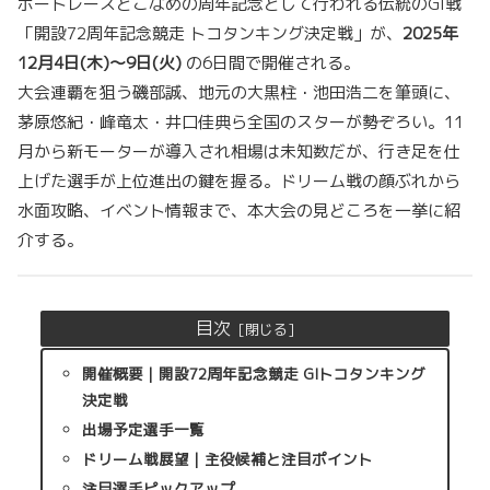
ボートレースとこなめの周年記念として行われる伝統のGI戦
「開設72周年記念競走 トコタンキング決定戦」が、
2025年
12月4日(木)～9日(火)
の6日間で開催される。
大会連覇を狙う磯部誠、地元の大黒柱・池田浩二を筆頭に、
茅原悠紀・峰竜太・井口佳典ら全国のスターが勢ぞろい。11
月から新モーターが導入され相場は未知数だが、行き足を仕
上げた選手が上位進出の鍵を握る。ドリーム戦の顔ぶれから
水面攻略、イベント情報まで、本大会の見どころを一挙に紹
介する。
目次
開催概要｜開設72周年記念競走 GIトコタンキング
決定戦
出場予定選手一覧
ドリーム戦展望｜主役候補と注目ポイント
注目選手ピックアップ