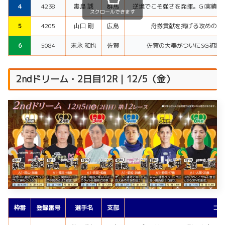
4
4238
毒島 誠
群馬
逆境でこそ強さを発揮。GI実績
スクロールできます
5
4205
山口 剛
広島
舟券貢献を掲げる攻めのス
6
5084
末永 和也
佐賀
佐賀の大器がついにSG初制
2ndドリーム・2日目12R｜12/5（金）
枠番
登録番号
選手名
支部
コメ