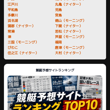
江戸川
丸亀（ナイター）
平和島
児島
多摩川
宮島
浜名湖
徳山（モーニング）
蒲郡（ナイター）
下関（ナイター）
常滑
若松（ナイター）
津
芦屋（モーニング）
三国（モーニング）
福岡
びわこ
唐津（モーニング）
住之江（ナイター）
大村（ナイター）
競艇予想サイトランキング