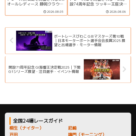
オールレディース 静岡クラウン
設74周年記念 ツッキー王座決定
メロン杯の特集ページです。出
戦」の特集ページです。出場選
2026.08.05
2026.08.06
場選手一覧、シリーズ展望、ド
手一覧、シリーズ展望、ドリー
リーム戦、注目モーター、水面
ム戦、注目モーター、水面特
特徴、舟券攻略、アクセス情報
徴、イベント情報まで詳しく紹
を詳しく紹介します。
介します。
ボートレースびわこ GⅢマスターズ第10戦
｜日本モーターボート選手会会長賞2025 展
望と出場選手・モーター情報
開設71周年記念 GI海響王決定戦2025｜下関
G1シリーズ展望・注目選手・イベント情報
全国24場レースガイド
桐生（ナイター）
尼崎
戸田
鳴門（モーニング）