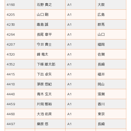
4168
石野 貴之
A1
大阪
4205
山口 剛
A1
広島
4238
毒島 誠
A1
群馬
4264
長尾 章平
A1
山口
4287
今井 貴士
A1
福岡
4320
峰 竜太
A1
佐賀
4352
下條 雄太郎
A1
長崎
4415
下出 卓矢
A1
福井
4418
茅原 悠紀
A1
岡山
4448
青木 玄太
A1
滋賀
4459
片岡 雅裕
A1
香川
4468
大池 佑来
A1
東京
4497
桑原 悠
A1
長崎