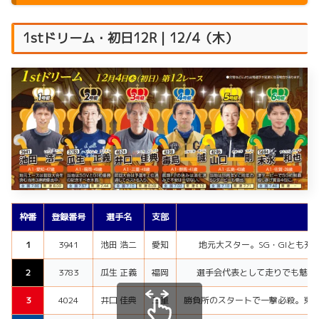
1stドリーム・初日12R｜12/4（木）
枠番
登録番号
選手名
支部
コ
1
3941
池田 浩二
愛知
地元大スター。SG・GIとも充
2
3783
瓜生 正義
福岡
選手会代表として走りでも魅せる
3
4024
井口 佳典
三重
勝負所のスタートで一撃必殺。東海