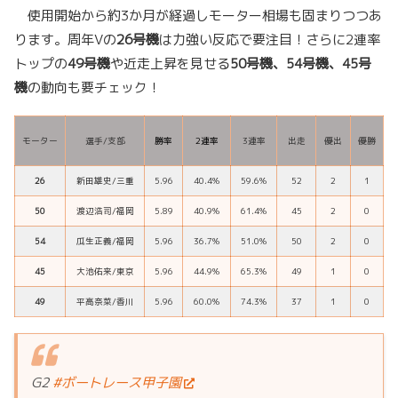
使用開始から約3か月が経過しモーター相場も固まりつつあ
ります。周年Vの
26号機
は力強い反応で要注目！さらに2連率
トップの
49号機
や近走上昇を見せる
50号機、54号機、45号
機
の動向も要チェック！
モーター
選手/支部
勝率
2連率
3連率
出走
優出
優勝
26
新田雄史/三重
5.96
40.4%
59.6%
52
2
1
50
渡辺浩司/福岡
5.89
40.9%
61.4%
45
2
0
54
瓜生正義/福岡
5.96
36.7%
51.0%
50
2
0
45
大池佑来/東京
5.96
44.9%
65.3%
49
1
0
49
平高奈菜/香川
5.96
60.0%
74.3%
37
1
0
G2
#ボートレース甲子園