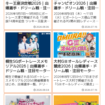
キー王座決定戦2026｜出
チャンピオン2026｜出場
場選手・ドリーム戦・注
選手・ドリーム戦・注目
目モーター・イベント情
モーター・イベント情報
2026年9月3日〜9月8日にボー
2026年8月6日（木）～11日
報まとめ
まとめ
トレース津で開催される「GI開
（火）にボートレース徳山で開
設74周年記念 ツッキー王座決定
催されるPGI第40回レディースチ
戦」の特集ページです。出場選
ャンピオン（女子王座決定戦）
2026.08.06
2026.07.16
手一覧、シリーズ展望、ドリー
の特集ページです。出場選手一
ム戦、注目モーター、水面特
覧、シリーズ展望、ドリーム
徴、イベント情報まで詳しく紹
戦、注目モーター、水面特徴、
介します。
イベント情報まで詳しく紹介し
ます。
桐生SGボートレースメモ
大村GⅢオールレディース
リアル2026｜出場選手・
競走2026｜出場選手・ド
ドリーム戦・注目モータ
リーム戦・注目モータ
ー・イベント情報まとめ
ー・イベント情報まとめ
桐生で開催されるSGボートレー
2026年8月12日から17日までボ
スメモリアル2026の開催概要を
ートレース大村で開催される
はじめ、出場選手一覧、ドリー
「GⅢオールレディース競走」の
ム戦、注目モーター、水面特
特集ページです。シリーズ展
2026.08.04
2026.07.16
徴、イベント情報を詳しく紹
望、出場選手一覧、発祥地ドリ
介。峰竜太、毒島誠、定松勇樹
ーム、注目モーター、大村水面
らトップレーサーが集結する真
の攻略ポイント、イベント情報
夏のSGの見どころを徹底解説し
まで詳しく紹介します。