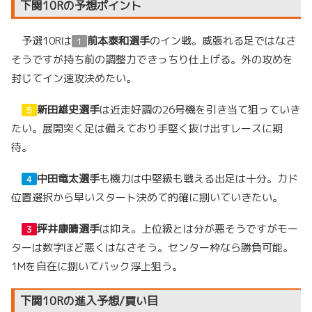
下関10Rの予想ポイント
予選10Rは
前本泰和選手
のイン戦。威張れる足ではなさ
１
そうですが持ち前の調整力できっちり仕上げる。外の攻めを
封じてイン速攻決めたい。
新田雄史選手
は近走好調の26号機を引き当て狙っていき
５
たい。展開突く足は備えており手堅く抜け出すレースに期
待。
中田竜太選手
も機力は中堅級も戦える出足は十分。カド
４
位置選択から早いスタート決めて的確に捌いていきたい。
坪井康晴選手
は抑え。上位級とは分が悪そうですがモー
３
ターは数字ほど悪くはなさそう。センター枠なら勝負可能。
1Mを自在に捌いてバック浮上狙う。
下関10Rの進入予想/買い目