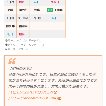
3日目
最終日
初日
最終日
尼崎
鳴門⏲
児島
G2
下関🌒
4日目
3日目🍃
3日目
初日
若松 🌒
福岡
🌅
初日
最終日
⏲モーニング 🌅サマータイム
🌒ナイター 💖オールレディース
🍃ルーキーシリーズ
【明日の天気】
台風4号が九州に近づき、日本列島には暖かく湿った空
気が流れ込みやすくなります。九州から関東にかけての
太平洋側は雨雲が発達し、大雨に警戒が必要です。
https://t.co/DHxQuVDZPk
pic.twitter.com/619JsHyNiO