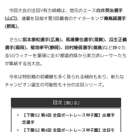
今回大会の注目V有力候補は、地元のエース
白井英治選手
(山口)
、連覇を目指す第3回覇者のナイターキング
毒島誠選手
(群馬)
。
さらに
前本泰和選手(広島)、馬場貴也選手(滋賀)、瓜生正義
選手(福岡)、菊地孝平(静岡)、田村隆信選手(徳島)
など錚々た
るSGウィナーを筆頭に全47都道府県から実力派レーサーたち
が集結する当大会。
今年は特別戦の初優勝も多く見られる傾向もあり、新たな
チャンピオン誕生の可能性も十分の注目シリーズ。
目次
【下関G2 第4回 全国ボートレース甲子園】出場予
定選手
【下関G2 第4回 全国ボートレース甲子園】注目モ