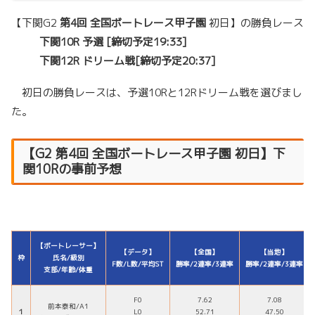
【下関G2
第4回 全国ボートレース甲子園
初日】の勝負レース
下関10R 予選 [締切予定19:33]
下関12R ドリーム戦[締切予定20:37]
初日の勝負レースは、予選10Rと12Rドリーム戦を選びまし
た。
【
G2
第4回 全国ボートレース甲子園
初日】下
関10Rの事前予想
【ボートレーサー】
【データ】
【全国】
【当地】
枠
氏名/級別
F数/L数/平均ST
勝率/2連率/3連率
勝率/2連率/3連率
支部/年齢/体重
F0
7.62
7.08
前本泰和/A1
１
L0
52.71
47.50