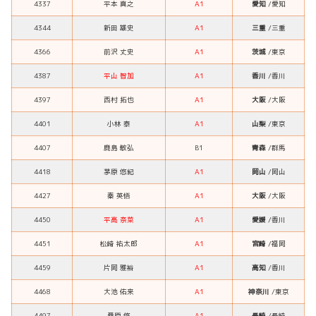
4337
平本 真之
A1
愛知
/愛知
4344
新田 雄史
A1
三重
/三重
4366
前沢 丈史
A1
茨城
/東京
4387
平山 智加
A1
香川
/香川
4397
西村 拓也
A1
大阪
/大阪
4401
小林 泰
A1
山梨
/東京
4407
鹿島 敏弘
B1
青森
/群馬
4418
茅原 悠紀
A1
岡山
/岡山
4427
秦 英悟
A1
大阪
/大阪
4450
平高 奈菜
A1
愛媛
/香川
4451
松崎 祐太郎
A1
宮崎
/福岡
4459
片岡 雅裕
A1
高知
/香川
4468
大池 佑来
A1
神奈川
/東京
4497
桑原 悠
A1
長崎
/長崎