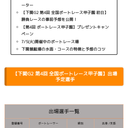
ーター
【下関G2 第4回 全国ボートレース甲子園 初日】
勝負レースの事前予想を公開！
【第4回 ボートレース甲子園】プレゼントキャン
ペーン
7/5(火)開催中のボートレース場
下関競艇場の水面・コースの特徴と予想のコツ
【
下関G2
第4回 全国ボートレース甲子園
】出場
予定選手
出場選手一覧
登録番号
ボートレーサー
級別
出身 /支部