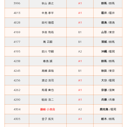
3996
秋山 直之
A1
群馬
/群馬
4013
中島 孝平
A1
福井
/福井
4028
田村 隆信
A1
徳島
/徳島
4169
多田 有佑
B1
山形
/東京
4177
萬 正嗣
B1
宮城
/群馬
4195
前川 守嗣
A2
沖縄
/福岡
4238
毒島 誠
A1
群馬
/群馬
4245
高橋 直哉
B1
秋田
/東京
4256
渡辺 浩司
A1
大分
/福岡
4262
馬場 貴也
A1
京都
/滋賀
4290
稲田 浩二
A1
兵庫
/兵庫
4304
藤崎 小百合
A2
鹿児島
/福岡
4305
金子 拓矢
A1
栃木
/群馬