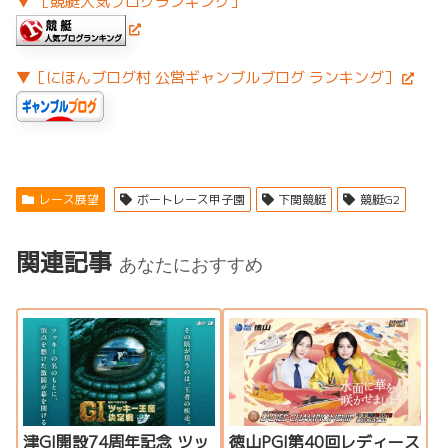
▼ ［競艇人気ブログランキング］
▼［にほんブログ村 公営ギャンブルブログ ランキング］
レース展望
ボートレース甲子園
下関競艇
競艇G2
関連記事
あなたにおすすめ
津GI開設74周年記念 ツッ
徳山PGI第40回レディース