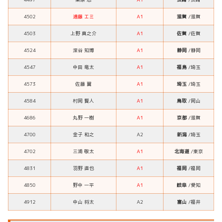
4502
遠藤 エミ
A1
滋賀
/滋賀
4503
上野 真之介
A1
佐賀
/佐賀
4524
深谷 知博
A1
静岡
/静岡
4547
中田 竜太
A1
福島
/埼玉
4573
佐藤 翼
A1
埼玉
/埼玉
4584
村岡 賢人
A1
鳥取
/岡山
4686
丸野 一樹
A1
京都
/滋賀
4700
金子 和之
A2
新潟
/埼玉
4702
三浦 敬太
A1
北海道
/東京
4831
羽野 直也
A1
福岡
/福岡
4850
野中 一平
A1
岐阜
/愛知
4912
中山 将太
A2
富山
/福井