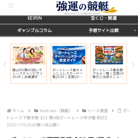
BOATRACE
レース場ガイド
メニュー
KEIRIN
宝くじ・開運
ギャンブルコラム
予想サイト比較
徳山PGI第40回レデ
ボートレース場キャ
ボートレース場名物
【
ィースチャンピオン
ッシュレスカード一
グルメ一覧｜全国24
天
ー
2026｜出場選手・ド
覧2026｜全国24場
場のご当地メニュー
運
ッ
リーム戦・注目モー
の対応状況・ポイン
完全ガイド
鑑
ター・イベント情報
ト還元・入会方法ま
覧
まとめ
とめ
ホーム
boatrace（競艇）
レース展望
ボー
トレース下関予想【G2 第4回ボートレース甲子園 初日】
2022/7/5(火)の買い目公開！