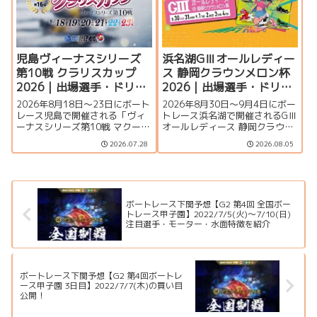
ます。
児島ヴィーナスシリーズ
浜名湖GⅢオールレディー
第10戦 クラリスカップ
ス 静岡クラウンメロン杯
2026｜出場選手・ドリー
2026｜出場選手・ドリー
ム戦・注目モーター・イ
ム戦・注目モーター・イ
2026年8月18日～23日にボート
2026年8月30日～9月4日にボー
ベント情報まとめ
ベント情報まとめ
レース児島で開催される「ヴィ
トレース浜名湖で開催されるGⅢ
ーナスシリーズ第10戦 マクール
オールレディース 静岡クラウン
杯争奪第16回クラリスカップ」
メロン杯の特集ページです。出
2026.07.28
2026.08.05
の特集ページです。出場選手一
場選手一覧、シリーズ展望、ド
覧、シリーズ展望、ドリーム
リーム戦、注目モーター、水面
戦、注目モーター、イベント情
特徴、舟券攻略、アクセス情報
報まで詳しく紹介します。
を詳しく紹介します。
ボートレース下関予想【G2 第4回 全国ボー
トレース甲子園】2022/7/5(火)～7/10(日)
注目選手・モーター・水面特徴を紹介
ボートレース下関予想【G2 第4回ボートレ
ース甲子園 3日目】2022/7/7(木)の買い目
公開！