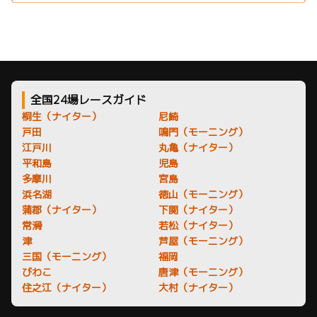
全国24場レースガイド
桐生（ナイター）
尼崎
戸田
鳴門（モーニング）
江戸川
丸亀（ナイター）
平和島
児島
多摩川
宮島
浜名湖
徳山（モーニング）
蒲郡（ナイター）
下関（ナイター）
常滑
若松（ナイター）
津
芦屋（モーニング）
三国（モーニング）
福岡
びわこ
唐津（モーニング）
住之江（ナイター）
大村（ナイター）