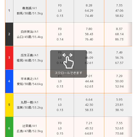
F0
8.28
7.35
毒島誠/A1
１
L0
64.29
47.06
群馬/38歳/51.3kg
0.13
74.49
58.82
F0
7.80
8.37
白井英治/A1
２
L0
58.43
68.14
山口/45歳/55.4kg
0.14
76.40
86.73
F0
6.96
7.49
瓜生正義/A1
３
L0
46.09
56.76
福岡/46歳/51.3kg
0.14
62.61
67.57
スクロールできます
F1
7.01
7.29
平本真之/A1
４
L0
44.44
50.00
愛知/38歳/54.6kg
0.13
62.63
52.94
F1
6.64
5.95
丸野一樹/A1
５
L0
42.50
23.81
滋賀/30歳/53.2kg
0.13
58.33
38.10
F0
7.21
7.55
辻栄蔵/A1
６
L0
43.52
52.63
広島/47歳/52.3kg
0.15
64.81
73.68