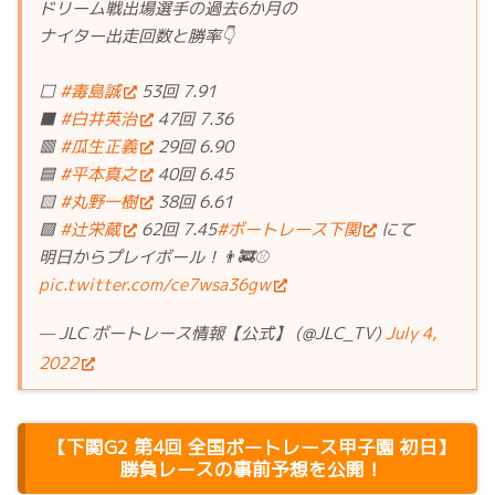
ドリーム戦出場選手の過去6か月の
ナイター出走回数と勝率👇
⬜
#毒島誠
53回 7.91
⬛
#白井英治
47回 7.36
🟥
#瓜生正義
29回 6.90
🟦
#平本真之
40回 6.45
🟨
#丸野一樹
38回 6.61
🟩
#辻栄蔵
62回 7.45
#ボートレース下関
にて
明日からプレイボール！👨‍🚒⚾
pic.twitter.com/ce7wsa36gw
— JLC ボートレース情報【公式】 (@JLC_TV)
July 4,
2022
【
下関G2
第4回 全国ボートレース甲子園
初日】
勝負レースの事前予想を公開！