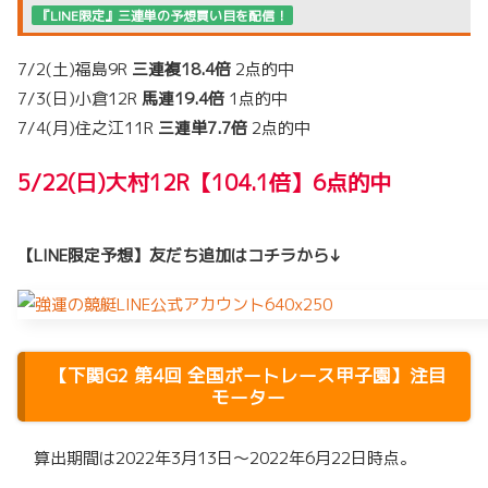
『LINE限定』三連単の予想買い目を配信！
7/2(土)福島9R
三連複18.4倍
2点的中
7/3(日)小倉12R
馬連19.4倍
1点的中
7/4(月)住之江11R
三連単7.7倍
2点的中
5/22(日)大村12R【104.1倍】6点的中
【LINE限定予想】友だち追加はコチラから↓
【
下関G2
第4回 全国ボートレース甲子園
】注目
モーター
算出期間は2022年3月13日～2022年6月22日時点。