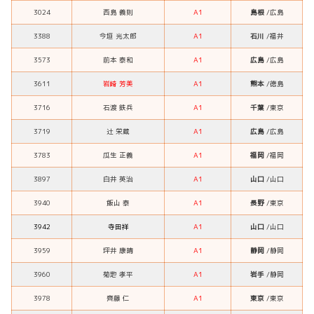
3024
西島 義則
A1
島根
/広島
3388
今垣 光太郎
A1
石川
/福井
3573
前本 泰和
A1
広島
/広島
3611
岩崎 芳美
A1
熊本
/徳島
3716
石渡 鉄兵
A1
千葉
/東京
3719
辻 栄蔵
A1
広島
/広島
3783
瓜生 正義
A1
福岡
/福岡
3897
白井 英治
A1
山口
/山口
3940
飯山 泰
A1
長野
/東京
3942
寺田祥
A1
山口
/山口
3959
坪井 康晴
A1
静岡
/静岡
3960
菊地 孝平
A1
岩手
/静岡
3978
齊藤 仁
A1
東京
/東京