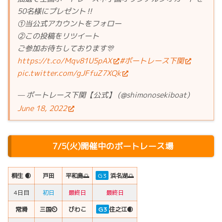
50名様にプレゼント‼️
①当公式アカウントをフォロー
②この投稿をリツイート
ご参加お待ちしております🎊
https://t.co/Mqv81U5pAX
#ボートレース下関
pic.twitter.com/gJFfuZ7XQk
— ボートレース下関【公式】 (@shimonosekiboat)
June 18, 2022
7/5(火)開催中のボートレース場
桐生 🌒
戸田
平和島
🌅
G3
浜名湖
🌅
4日目
初日
最終日
最終日
常滑
三国
⏲
びわこ
G3
住之江🌒