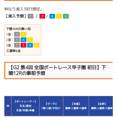
枠なり進入3対3想定。
［進入予想］
２
/
１
３
４
５
６
下関10Rの買い目
1着：
１
５
2着：
１
４
５
3着：
１
３
４
５
三連単8点
【
G2
第4回 全国ボートレース甲子園
初日】下
関12Rの事前予想
【ボートレーサー】
【データ】
【全国】
【当地】
枠
氏名/級別
F数/L数/平均ST
勝率/2連率/3連率
勝率/2連率/3連率
支部/年齢/体重