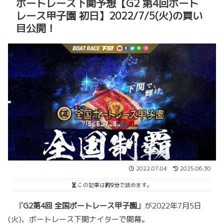
ボートレース下関予想【G2 第4回ボート
レース甲子園 初日】2022/7/5(火)の買い
目公開！
2022.07.04
2025.06.30
この記事は
約9分
で読めます。
『
G2
第4回 全国ボートレース甲子園
』が2022年7月5日
(火)、ボートレース下関ナイターで開幕。