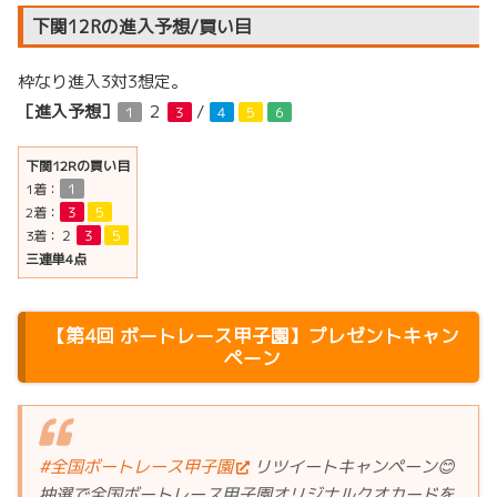
下関12Rの進入予想/買い目
枠なり進入3対3想定。
［進入予想］
２
/
１
３
４
５
６
下関12Rの買い目
1着：
１
2着：
３
５
3着：
２
３
５
三連単4点
【第4回 ボートレース甲子園】プレゼントキャン
ペーン
#全国ボートレース甲子園
リツイートキャンペーン😊
抽選で全国ボートレース甲子園オリジナルクオカードを