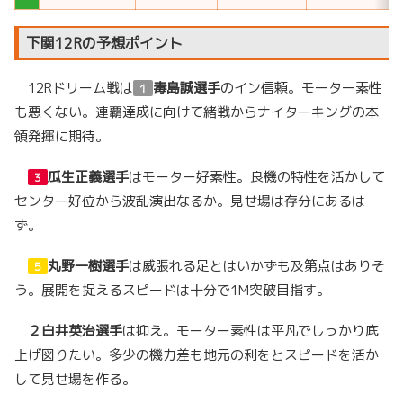
下関12Rの予想ポイント
12Rドリーム戦は
毒島誠選手
のイン信頼。モーター素性
１
も悪くない。連覇達成に向けて緒戦からナイターキングの本
領発揮に期待。
瓜生正義選手
はモーター好素性。良機の特性を活かして
３
センター好位から波乱演出なるか。見せ場は存分にあるは
ず。
丸野一樹選手
は威張れる足とはいかずも及第点はありそ
５
う。展開を捉えるスピードは十分で1M突破目指す。
２
白井英治選手
は抑え。モーター素性は平凡でしっかり底
上げ図りたい。多少の機力差も地元の利をとスピードを活か
して見せ場を作る。