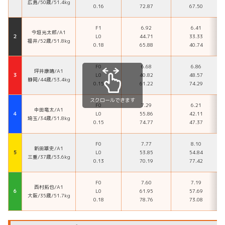
広島/50歳/51.4kg
0.16
72.87
67.50
F1
6.92
6.41
今垣光太郎/A1
２
L0
44.71
33.33
福井/52歳/51.8kg
0.18
65.88
40.74
F0
6.68
6.86
坪井康晴/A1
３
L0
40.82
48.57
静岡/44歳/53.4kg
0.15
61.22
74.29
スクロールできます
F0
7.29
6.21
中田竜太/A1
４
L0
55.86
42.11
埼玉/34歳/51.8kg
0.15
74.77
47.37
F0
7.77
8.10
新田雄史/A1
５
L0
53.85
54.84
三重/37歳/53.6kg
0.13
70.19
77.42
F0
7.60
7.19
西村拓也/A1
６
L0
61.95
57.69
大阪/35歳/51.7kg
0.18
78.76
73.08