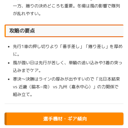
一方、捲りの決めどころも重要。冬場は風の影響で隊列
が乱れやすい。
攻略の要点
先行1車の押し切りより「番手差し」「捲り差し」を厚め
に。
風が強い日は先行が苦しく、単騎の追い込みや3着の突っ
込みまでケア。
準決〜決勝はラインの厚みが出やすいので「北日本結束
vs 近畿（脇本−南） vs 九州（嘉永中心）」の力関係で
組み立て。
選手機材・ギア傾向