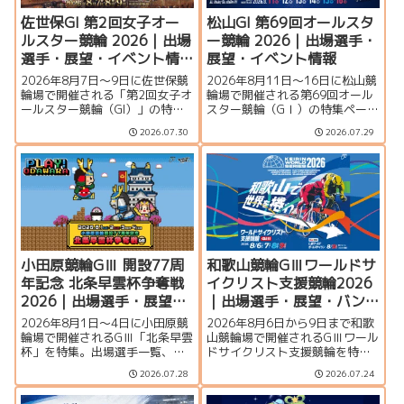
佐世保GI 第2回女子オー
松山GI 第69回オールスタ
ルスター競輪 2026｜出場
ー競輪 2026｜出場選手・
選手・展望・イベント情
展望・イベント情報
報
2026年8月7日～9日に佐世保競
2026年8月11日～16日に松山競
輪場で開催される「第2回女子オ
輪場で開催される第69回オール
ールスター競輪（GI）」の特集
スター競輪（GⅠ）の特集ページ
ページです。開催概要、出場予
です。出場予定選手、ドリーム
2026.07.30
2026.07.29
定選手、ガールズドリームレー
レース、オリオン賞レース、シ
ス、シリーズ展望、佐世保競輪
リーズ展望、松山競輪場のバン
場のバンク特徴、イベント情
ク特徴、イベント情報、アクセ
報、アクセスを詳しく紹介しま
スを詳しく紹介します。
す。
小田原競輪GⅢ 開設77周
和歌山競輪GⅢワールドサ
年記念 北条早雲杯争奪戦
イクリスト支援競輪2026
2026｜出場選手・展望・
｜出場選手・展望・バン
イベント情報
ク特徴・イベント情報ま
2026年8月1日〜4日に小田原競
2026年8月6日から9日まで和歌
とめ
輪場で開催されるGⅢ「北条早雲
山競輪場で開催されるGⅢワール
杯」を特集。出場選手一覧、シ
ドサイクリスト支援競輪を特
リーズ展望、バンク特徴、イベ
集。ハリー・ラブレイセンら外
2026.07.28
2026.07.24
ント情報、アクセスなど大会情
国人選手、主な出場選手、シリ
報をまとめて紹介します。
ーズ展望、バンク特徴、ワール