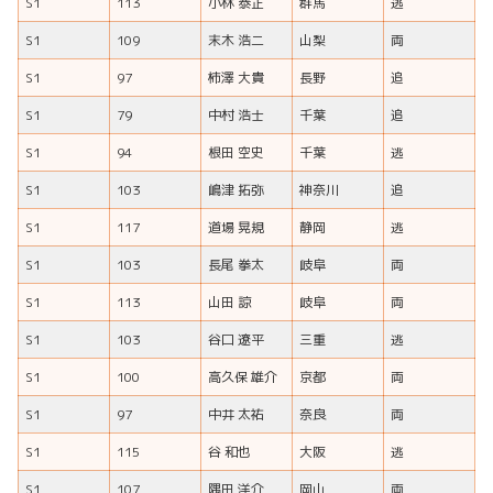
S1
113
小林 泰正
群馬
逃
S1
109
末木 浩二
山梨
両
S1
97
柿澤 大貴
長野
追
S1
79
中村 浩士
千葉
追
S1
94
根田 空史
千葉
逃
S1
103
嶋津 拓弥
神奈川
追
S1
117
道場 晃規
静岡
逃
S1
103
長尾 拳太
岐阜
両
S1
113
山田 諒
岐阜
両
S1
103
谷口 遼平
三重
逃
S1
100
高久保 雄介
京都
両
S1
97
中井 太祐
奈良
両
S1
115
谷 和也
大阪
逃
S1
107
隅田 洋介
岡山
両