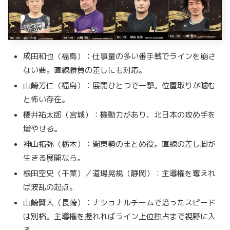
成田和也（福島）：仕事量の多い番手戦でラインを崩さ
ない要。直線勝負の差しにも対応。
山崎芳仁（福島）：展開ひとつで一撃。位置取りが噛む
と怖い存在。
櫻井祐太郎（宮城）：機動力があり、北日本の攻め手を
増やせる。
神山拓弥（栃木）：関東勢のまとめ役。直線の差し脚が
生きる展開なら。
根田空史（千葉）／道場晃規（静岡）：主導権を奪えれ
ば波乱の起点。
山崎賢人（長崎）：ナショナルチームで培ったスピード
は別格。主導権を握れればライン上位独占まで視野に入