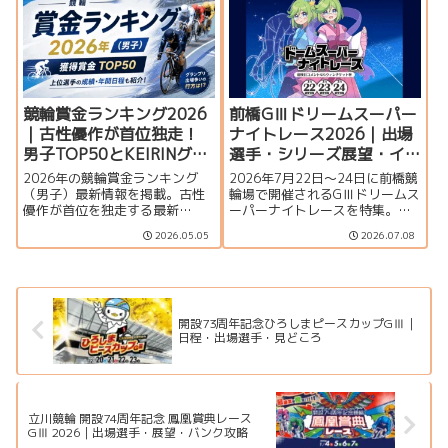
ドガールズケイリン、イベン
ト・アクセス情報を紹介しま
す。
競輪賞金ランキング2026
前橋GⅢドリームスーパー
｜古性優作が首位独走！
ナイトレース2026｜出場
男子TOP50とKEIRINグラ
選手・シリーズ展望・イ
ンプリ争い
ベント情報
2026年の競輪賞金ランキング
2026年7月22日～24日に前橋競
（男子）最新情報を掲載。古性
輪場で開催されるGⅢドリームス
優作が首位を独走する最新
ーパーナイトレースを特集。
TOP50一覧、上位選手の動向、
佐々木豪、恩田淳平、酒井雄多
2026.05.05
2026.07.08
主要タイトルホルダー、KEIRIN
らS級注目選手、ガールズ出場選
グランプリ2026出場争いを分か
手、バンク特徴、イベント情
りやすく紹介します。
報、アクセス情報を紹介しま
す。
開設73周年記念ひろしまピースカップGⅢ｜
日程・出場選手・見どころ
立川競輪 開設74周年記念 鳳凰賞典レース
GⅢ 2026｜出場選手・展望・バンク攻略