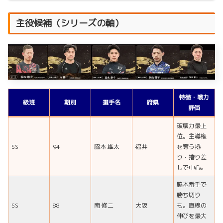
主役候補（シリーズの軸）
特徴・戦力
級班
期別
選手名
府県
評価
破壊力最上
位。主導権
SS
94
脇本 雄太
福井
を奪う捲
り・捲り差
しで中心。
脇本番手で
勝ち切り
SS
88
南 修二
大阪
も。直線の
伸びを最大