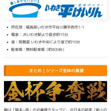
所在地：福島県いわき市平谷川瀬字西作1-1
電車：JRいわき駅より徒歩約15分
車：常磐道 いわき中央ICより車で約10分
駐車場：無料駐車場（約800台）
まとめ｜シリーズ全体の展望
軸は「脇本−南」の近畿強力タッグに、北日本の結束（新山の