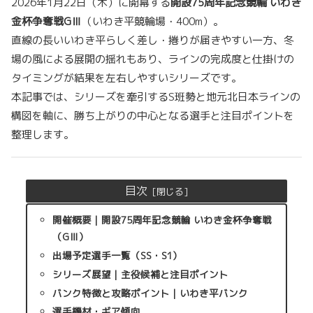
2026年1月22日（木）に開幕する
開設75周年記念競輪 いわき
金杯争奪戦GⅢ
（いわき平競輪場・400m）。
直線の長いいわき平らしく差し・捲りが届きやすい一方、冬
場の風による展開の揺れもあり、ラインの完成度と仕掛けの
タイミングが結果を左右しやすいシリーズです。
本記事では、シリーズを牽引するS班勢と地元北日本ラインの
構図を軸に、勝ち上がりの中心となる選手と注目ポイントを
整理します。
目次
開催概要｜開設75周年記念競輪 いわき金杯争奪戦
（GⅢ）
出場予定選手一覧（SS・S1）
シリーズ展望｜主役候補と注目ポイント
バンク特徴と攻略ポイント｜いわき平バンク
選手機材・ギア傾向