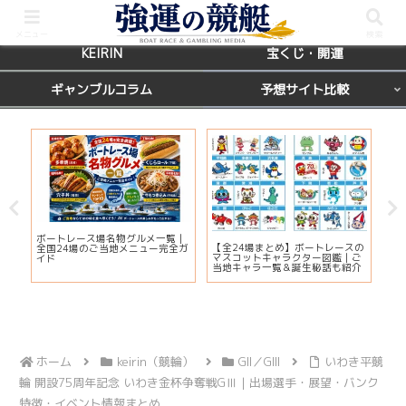
BOATRACE
レース場ガイド
メニュー
検索
KEIRIN
宝くじ・開運
ギャンブルコラム
予想サイト比較
カ
ボートレース場名物グルメ一覧｜
びわ
【全24場まとめ】ボートレースの
応
全国24場のご当地メニュー完全ガ
プ2
マスコットキャラクター図鑑｜ご
ま
イド
注
当地キャラ一覧＆誕生秘話も紹介
ホーム
keirin（競輪）
GII／GIII
いわき平競
輪 開設75周年記念 いわき金杯争奪戦GⅢ｜出場選手・展望・バンク
特徴・イベント情報まとめ