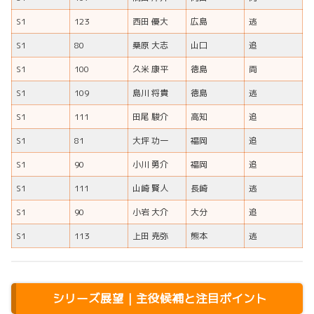
S1
123
西田 優大
広島
逃
S1
80
桑原 大志
山口
追
S1
100
久米 康平
徳島
両
S1
109
島川 将貴
徳島
逃
S1
111
田尾 駿介
高知
追
S1
81
大坪 功一
福岡
追
S1
90
小川 勇介
福岡
追
S1
111
山崎 賢人
長崎
逃
S1
90
小岩 大介
大分
追
S1
113
上田 尭弥
熊本
逃
シリーズ展望｜主役候補と注目ポイント