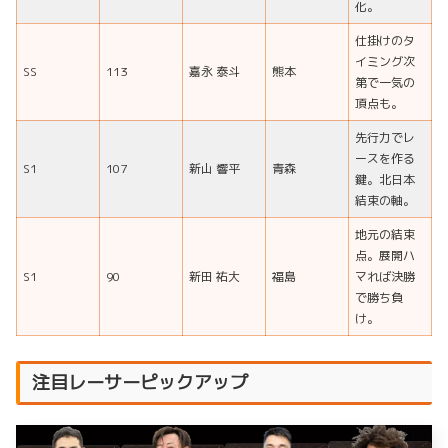
化。
仕掛けのタ
イミング次
SS
113
嘉永 泰斗
熊本
第で一気の
頂点も。
先行力でレ
ースを作る
S1
107
新山 響平
青森
鍵。北日本
結束の軸。
地元の結束
点。展開ハ
S1
90
新田 祐大
福島
マれば決勝
で勝ち負
け。
注目レーサーピックアップ