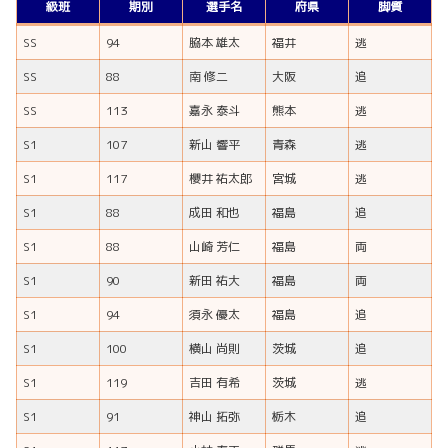
級班
期別
選手名
府県
脚質
SS
94
脇本 雄太
福井
逃
SS
88
南 修二
大阪
追
SS
113
嘉永 泰斗
熊本
逃
S1
107
新山 響平
青森
逃
S1
117
櫻井 祐太郎
宮城
逃
S1
88
成田 和也
福島
追
S1
88
山崎 芳仁
福島
両
S1
90
新田 祐大
福島
両
S1
94
須永 優太
福島
追
S1
100
横山 尚則
茨城
追
S1
119
吉田 有希
茨城
逃
S1
91
神山 拓弥
栃木
追