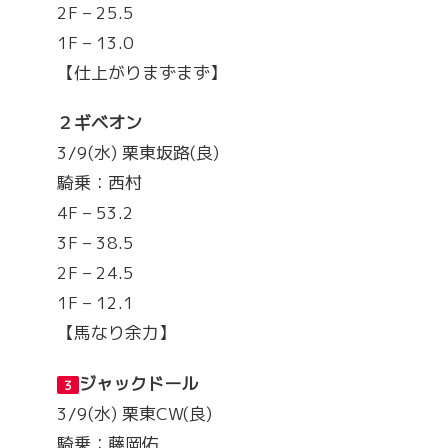
2F – 25.5
1F – 13.0
【仕上がりまずまず】
２
ギベオン
3/9(水) 栗東坂路(良)
騎乗：西村
4F – 53.2
3F – 38.5
2F – 24.5
1F – 12.1
【馬なり余力】
ジャックドール
３
3/9(水) 栗東CW(良)
騎乗：藤岡佑