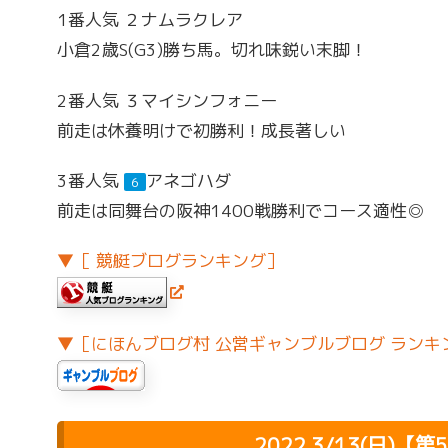
1番人気
２
ナムラクレア
小倉2歳S(G3)勝ち馬。切れ味鋭い末脚！
2番人気
３
マイシンフォニー
前走は休養明けで初勝利！成長著しい
3番人気
アネゴハダ
６
前走は同舞台の阪神1400戦勝利でコース適性◎
▼［ 競艇ブログランキング］
▼［にほんブログ村 公営ギャンブルブログ ランキ
2022.3/13(日)【