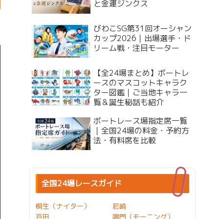
と金運ジンクス
びわこSG第31回オーシャン
カップ2026｜出場選手・ド
リーム戦・注目モーター
【全24場まとめ】ボートレ
ースのマスコットキャラク
ター図鑑｜ご当地キャラ一
覧＆誕生秘話も紹介
ボートレース場指定席一覧
｜全国24場の料金・予約方
法・有料席を比較
全国24場レースガイド
桐生（ナイター）
尼崎
戸田
鳴門（モーニング）