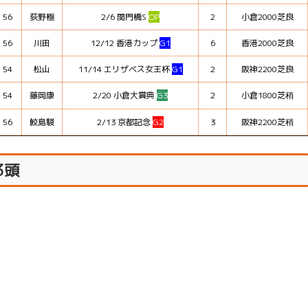
56
荻野極
2/6 関門橋S
OP
2
小倉2000芝良
56
川田
12/12 香港カップ
G1
6
香港2000芝良
54
松山
11/14 エリザベス女王杯
G1
2
阪神2200芝良
54
藤岡康
2/20 小倉大賞典
G3
2
小倉1800芝稍
56
鮫島駿
2/13 京都記念
G2
3
阪神2200芝稍
3頭