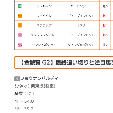
９
シフルマン
ハービンジャー
牡6
10
レイパパレ
ディープインパクト
牝5
11
ステラリア
キズナ
牝4
12
ランブリングアレー
ディープインパクト
牝6
13
サンレイポケット
ジャングルポケット
牡7
【金鯱賞 G2】最終追い切りと注目馬
ショウナンバルディ
１
3/9(水) 栗東坂路(良)
騎乗：助手
4F – 54.0
3F – 39.2