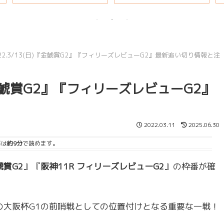
説
22.3/13(日)『金鯱賞G2』『フィリーズレビューG2』最新追い切り情報と注
『金鯱賞G2』『フィリーズレビューG2』
2022.03.11
2025.06.30
事は
約9分
で読めます。
鯱賞G2
』『
阪神11R フィリーズレビューG2
』の枠番が確
月の大阪杯G1の前哨戦としての位置付けとなる重要な一戦！