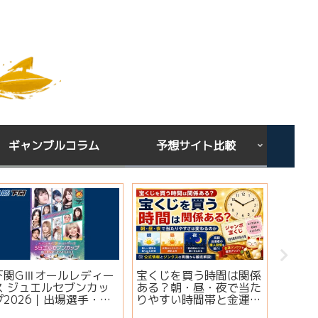
ギャンブルコラム
予想サイト比較
下関GⅢオールレディー
宝くじを買う時間は関係
シンガ
ス ジュエルセブンカッ
ある？朝・昼・夜で当た
ミ・評
プ2026｜出場選手・注
りやすい時間帯と金運ジ
想は当
目モーター・イベント情
ンクスを解説
実績・