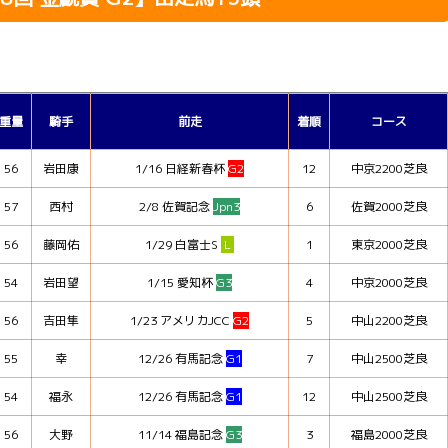
重量
騎手
前走
着順
コース
56
岩田康
1/16 日経新春杯
G2
12
中京2200芝良
57
西村
2/8 佐賀記念
Jpn3
6
佐賀2000芝良
56
藤岡佑
1/29 白富士S
L
1
東京2000芝良
54
岩田望
1/15 愛知杯
G3
4
中京2000芝良
56
吉田隼
1/23 アメリカJCC
G2
5
中山2200芝良
55
幸
12/26 有馬記念
G1
7
中山2500芝良
54
福永
12/26 有馬記念
G1
12
中山2500芝良
56
大野
11/14 福島記念
G3
3
福島2000芝良