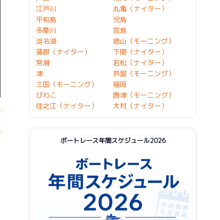
江戸川
丸亀（ナイター）
平和島
児島
多摩川
宮島
浜名湖
徳山（モーニング）
蒲郡（ナイター）
下関（ナイター）
常滑
若松（ナイター）
津
芦屋（モーニング）
三国（モーニング）
福岡
びわこ
唐津（モーニング）
住之江（ナイター）
大村（ナイター）
ボートレース年間スケジュール2026