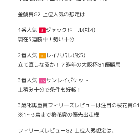
金鯱賞G2 上位人気の想定は
1番人気
ジャックドール(牡4)
３
現在3連勝中！勢い十分
2番人気
レイパパレ(牝5)
10
立て直しなるか！？昨年の大阪杯G1優勝馬
3番人気
サンレイポケット
13
上積み十分で条件も好転！
3歳牝馬重賞フィリーズレビューは注目の桜花賞G
※1～3着まで桜花賞の優先出走権
フィリーズレビューG2 上位人気想定は、