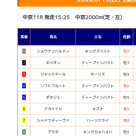
中京11R 発走15:25 中京2000m(芝・左)
馬番
馬名
父名
性齢
１
ショウナンバルディ
キングズベスト
牡6
２
ギベオン
ディープインパクト
牡7
３
ジャックドール
モーリス
牡4
４
ソフトフルート
ディープインパクト
牝5
５
ポタジェ
ディープインパクト
牡5
６
アカイイト
キズナ
牝5
７
シャドウディーヴァ
ハーツクライ
牝6
８
アラタ
キングカメハメハ
牡5