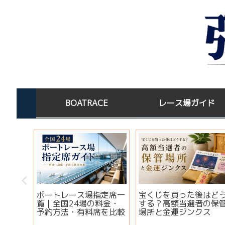
BOATRACE
レース場ガイド
この水
ボートレース場指定席一
宝くじを買った後はど
淡水×
覧｜全国24場の料金・
する？高額当選者の保
コツ
予約方法・有料席を比較
場所と金運ジンクス