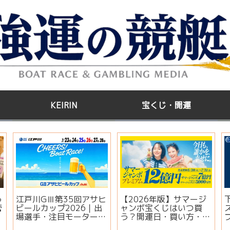
KEIRIN
宝くじ・開運
う
江戸川GⅢ第35回アサヒ
【2026年版】サマージ
管
ビールカップ2026｜出
ャンボ宝くじはいつ買
場選手・注目モーター・
う？開運日・買い方・連
イベント情報まとめ
番とバラの違いを徹底解