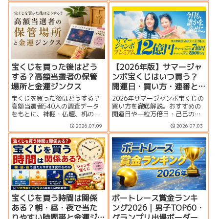
華なVIPルームから格安指定席ま
すすめランキングを紹介しま
で、観戦スタイルに合った座席
す。
選びに役立つ完全ガイドです。
宝くじを買った後はどう
【2026年版】サマージャ
する？高額当選者の保管
ンボ宝くじはいつ買う？
場所と金運ジンクス
開運日・買い方・連番と
バラの違いを徹底解説
宝くじを買った後はどうする？
2026年サマージャンボ宝くじの
高額当選者540人の調査データ
買い方を徹底解説。おすすめの
をもとに、神棚・仏壇、机の引
開運日や一粒万倍日・己巳の
き出し、財布、冷蔵庫など実際
日、連番とバラの違い、何枚買
2026.07.09
2026.07.03
の保管場所を紹介。宝くじの置
うのがおすすめか、プレミア
き場所や購入後に試したい金運
ム・ミニとの比較、当せん確率
ジンクス、当選確認から換金ま
まで分かりやすく紹介します。
での注意点も解説します。
宝くじを買う時間は関係
ボートレース賞金ランキ
ある？朝・昼・夜で当た
ング2026｜男子TOP60・
りやすい時間帯と金運ジ
グランプリ出場ボーダー