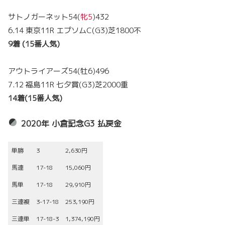
サトノガーネット54(
牝5
)432
6.14 東京11R エプソムC(G3)芝1800不
9着 (15番人気)
アウトライアーズ54(牡6)496
7.12 福島11R 七夕賞(G3)芝2000重
14着(15番人気)
2020年 小倉記念G3 払戻金
単勝
3
2,630円
馬連
17-18
15,060円
馬単
17-18
29,910円
三連複
3-17-18
253,190円
三連単
17-18-3
1,374,190円