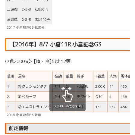
三連複
2-5-8
6,820円
三連単
2-8-5
30,410円
2017 小倉記念G3 払戻金
【2016年】8/7 小倉11R 小倉記念G3
小倉2000m芝 [晴・良]出走12頭
着順
馬名
性齢
重量
騎手
T着差
人気
馬体重
1
③クランモンタナ
牡7
54
和田竜
2.00.0
11
480
2
⑤ベルーフ
牡4
56
ホワイト
クビ
4
486
スクロールできます
3
②エキストラエンド
牡7
57
浜中
1/2
1/2
464
2016 小倉記念G3 着順
前走情報