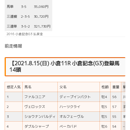
馬単
3-5
35,060円
三連複
2-3-5
30,720円
三連単
3-5-2
321,730円
2016 小倉記念G3 払戻金
前走情報
【2021.8.15(日) 小倉11R 小倉記念(G3)登録馬
14頭
想定人気
馬名
父名
性齢
重量
騎手
1
ファルコニア
ディープインパクト
牡4
56
川田
2
ヴェロックス
ハーツクライ
牡5
57
浜中
3
ショウナンバルディ
オルフェーヴル
牡5
55
岩田
4
ダブルシャープ
ベーカバド
牡6
54
–