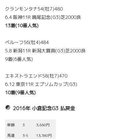
クランモンタナ54(牡7)480
6.4 阪神11R 鳴尾記念(G3)芝2000良
13着(10番人気)
ベルーフ56(牡4)484
5.8 新潟11R 新潟大賞典(G3)芝2000良
9着(6番人気)
エキストラエンド58(牡7)470
6.12 東京11R エプソムカップ(G3)
10着(9番人気)
2016年 小倉記念G3 払戻金
単勝
3
3,660円
馬連
3-5
13,340円