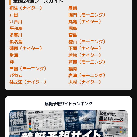
全国24場レースガイド
桐生（ナイター）
尼崎
戸田
鳴門（モーニング）
江戸川
丸亀（ナイター）
平和島
児島
多摩川
宮島
浜名湖
徳山（モーニング）
蒲郡（ナイター）
下関（ナイター）
常滑
若松（ナイター）
津
芦屋（モーニング）
三国（モーニング）
福岡
びわこ
唐津（モーニング）
住之江（ナイター）
大村（ナイター）
競艇予想サイトランキング