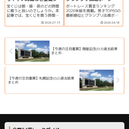
ンクスを解説
宝くじは朝・昼・夜のどの時間
ボートレース賞金ランキング
に買うと良いのでしょうか。本
2026年版を掲載。男子TOP60の
記事では、宝くじを買う時間と
最新順位とグランプリ出場ボー
当選確率の関係、金運アップの
ダー、上位選手の優出一覧をま
2026.07.13
2026.04.18
ジンクス、一粒万倍日や天赦日
とめています。
との組み合わせ、購入時のポイ
ントを分かりやすく解説しま
す。
【今週の注目重賞】関屋記念(G3)過去結果
まとめ
【今週の注目重賞】札幌記念(G2)過去結果
まとめ