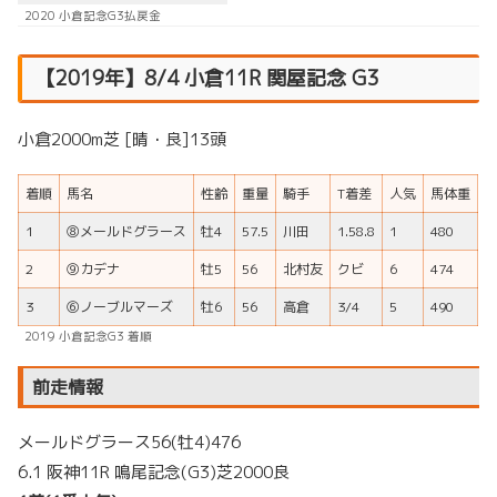
2020 小倉記念G3払戻金
【2019年】8/4 小倉11R 関屋記念 G3
小倉2000m芝 [晴・良]13頭
着順
馬名
性齢
重量
騎手
T着差
人気
馬体重
1
⑧メールドグラース
牡4
57.5
川田
1.58.8
1
480
2
⑨カデナ
牡5
56
北村友
クビ
6
474
3
⑥ノーブルマーズ
牡6
56
高倉
3/4
5
490
2019 小倉記念G3 着順
前走情報
メールドグラース56(牡4)476
6.1 阪神11R 鳴尾記念(G3)芝2000良