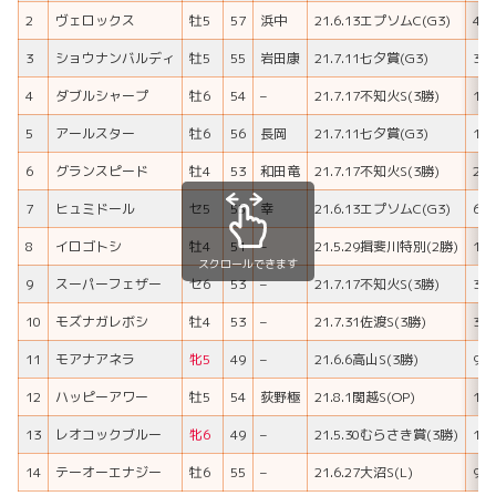
2
ヴェロックス
牡5
57
浜中
21.6.13エプソムC(G3)
4
3
ショウナンバルディ
牡5
55
岩田康
21.7.11七夕賞(G3)
3
4
ダブルシャープ
牡6
54
–
21.7.17不知火S(3勝)
1
5
アールスター
牡6
56
長岡
21.7.11七夕賞(G3)
11
6
グランスピード
牡4
53
和田竜
21.7.17不知火S(3勝)
2
7
ヒュミドール
セ5
55
幸
21.6.13エプソムC(G3)
6
8
イロゴトシ
牡4
51
–
21.5.29揖斐川特別(2勝)
1
スクロールできます
9
スーパーフェザー
セ6
53
–
21.7.17不知火S(3勝)
3
10
モズナガレボシ
牡4
53
–
21.7.31佐渡S(3勝)
3
11
モアナアネラ
牝5
49
–
21.6.6高山S(3勝)
9
12
ハッピーアワー
牡5
54
荻野極
21.8.1関越S(OP)
11
13
レオコックブルー
牝6
49
–
21.5.30むらさき賞(3勝)
18
14
テーオーエナジー
牡6
55
–
21.6.27大沼S(L)
9