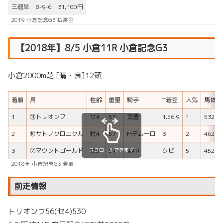
三連単
8-9-6
31,100円
2019 小倉記念G3 払戻金
【2018年】8/5 小倉11R 小倉記念G3
小倉2000m芝 [晴・良]12頭
着順
馬
性齢
重量
騎手
T着差
人気
馬体重
1
⑪トリオンフ
セ4
57
武豊
1.56.9
1
532
2
⑩サトノクロニクル
牡4
57
Mデムーロ
3
2
462
スクロールできます
3
⑦マウントゴールド
牡5
54
浜中
クビ
5
452
2018年 小倉記念G3 着順
前走情報
トリオンフ56(セ4)530