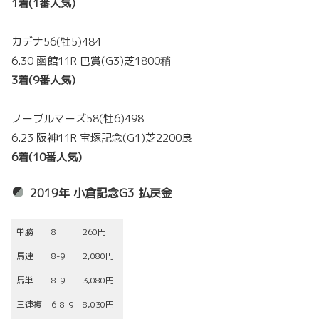
1着(1番人気)
カデナ56(牡5)484
6.30 函館11R 巴賞(G3)芝1800稍
3着(9番人気)
ノーブルマーズ58(牡6)498
6.23 阪神11R 宝塚記念(G1)芝2200良
6着(10番人気)
2019年 小倉記念G3 払戻金
単勝
8
260円
馬連
8-9
2,080円
馬単
8-9
3,080円
三連複
6-8-9
8,030円