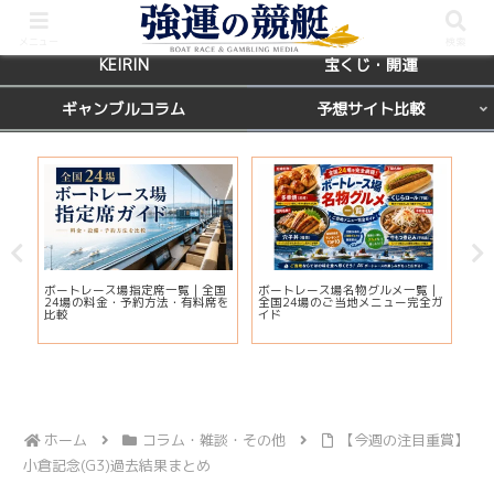
BOATRACE
レース場ガイド
メニュー
検索
KEIRIN
宝くじ・開運
ギャンブルコラム
予想サイト比較
カ
ボートレース場指定席一覧｜全国
ボートレース場名物グルメ一覧｜
【
応
24場の料金・予約方法・有料席を
全国24場のご当地メニュー完全ガ
マ
ま
比較
イド
当
ホーム
コラム・雑談・その他
【今週の注目重賞】
小倉記念(G3)過去結果まとめ