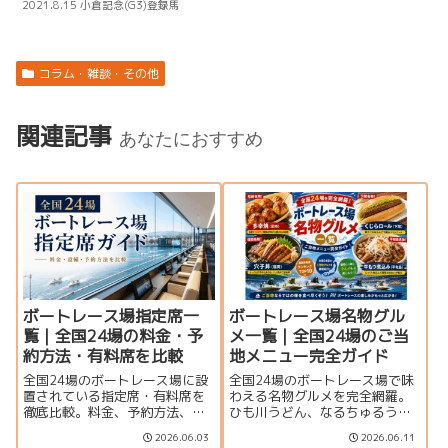
2021.8.15 小倉記念(G3)登録馬
コラム・雑談・その他
関連記事
あなたにおすすめ
ボートレース場指定席一
ボートレース場名物グル
覧｜全国24場の料金・予
メ一覧｜全国24場のご当
約方法・有料席を比較
地メニュー完全ガイド
全国24場のボートレース場に設
全国24場のボートレース場で味
置されている指定席・有料席を
わえる名物グルメを完全網羅。
徹底比較。料金、予約方法、個
ひも川うどん、なるちゅるうど
室・グループ席の有無、サービ
ん、多幸焼、くじらロールな
2026.06.03
2026.06.11
ス内容を一覧で紹介します。豪
ど、ご当地メニューや編集部お