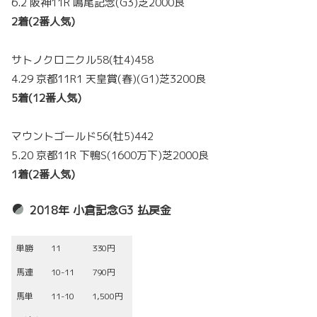
6.2 阪神11R 鳴尾記念(G3)芝2000良
2着(2番人気)
サトノクロニクル58(牡4)458
4.29 京都11R1 天皇賞(春)(G1)芝3200良
5着(12番人気)
マウントゴールド56(牡5)442
5.20 京都11R 下鴨S(1600万下)芝2000良
1着(2番人気)
2018年 小倉記念G3 払戻金
単勝
11
330円
馬連
10-11
790円
馬単
11-10
1,500円