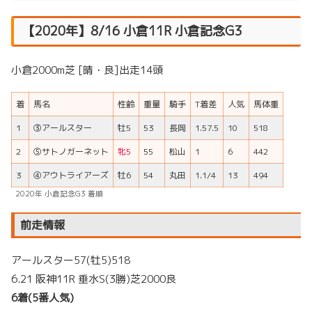
【2020年】8/16 小倉11R 小倉記念G3
小倉2000m芝 [晴・良]出走14頭
着
馬名
性齢
重量
騎手
T着差
人気
馬体重
1
③アールスター
牡5
53
長岡
1.57.5
10
518
2
⑤サトノガーネット
牝5
55
松山
1
6
442
3
④アウトライアーズ
牡6
54
丸田
1.1/4
13
494
2020年 小倉記念G3 着順
前走情報
アールスター57(牡5)518
6.21 阪神11R 垂水S(3勝)芝2000良
6着(5番人気)