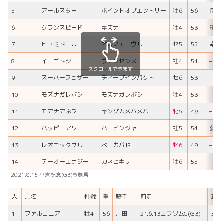
5
アールスター
ポイントオブエントリー
牡6
56
長岡
6
グランスピード
キズナ
牡4
53
和田
7
ヒュミドール
オルフェーヴル
セ5
55
幸
8
イロゴトシ
ヴァンセンヌ
牡4
51
–
スクロールできます
9
スーパーフェザー
ディープインパクト
セ6
53
–
10
モズナガレボシ
モズナガレボシ
牡4
53
–
11
モアナアネラ
キングカメハメハ
牝5
49
–
12
ハッピーアワー
ハービンジャー
牡5
54
荻野
13
レオコックブルー
ベーカバド
牝6
49
–
14
テーオーエナジー
カネヒキリ
牡6
55
–
2021.8.15 小倉記念(G3)登録馬
人
馬名
性齢
重
騎手
前走
着
1
ファルコニア
牡4
56
川田
21.6.13エプソムC(G3)
3