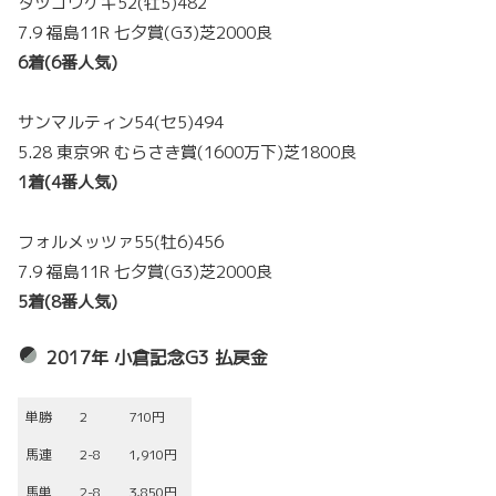
タツゴウゲキ52(牡5)482
7.9 福島11R 七夕賞(G3)芝2000良
6着(6番人気)
サンマルティン54(セ5)494
5.28 東京9R むらさき賞(1600万下)芝1800良
1着(4番人気)
フォルメッツァ55(牡6)456
7.9 福島11R 七夕賞(G3)芝2000良
5着(8番人気)
2017年 小倉記念G3 払戻金
単勝
2
710円
馬連
2-8
1,910円
馬単
2-8
3,850円