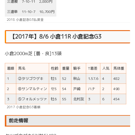
三連複
7-10-11
2,880円
三連単
11-10-7
10,700円
2018 小倉記念G3払戻金
【2017年】8/6 小倉11R 小倉記念G3
小倉2000m芝 [曇・良]13頭
着順
馬名
性齢
重量
騎手
T着差
人気
馬体重
1
②タツゴウゲキ
牡5
52
秋山
1.57.6
4
482
2
⑧サンマルティン
セ5
54
戸崎
ハナ
2
498
3
⑤フォルメッツァ
牡6
55
北村友
3
6
454
2017 小倉記念G3着順
前走情報