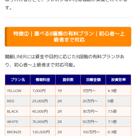
す。
特徴②｜選べる8種類の有料プラン｜初心者～上
級者まで対応
競艇LINERには資金や目的に応じた8段階の有料プランがあ
り、初心者～上級者まで対応可能。
プラン名
情報料金
提供数
目標金額
投資効率
YELLOW
7,000円
1R
3万円～
4.3倍
RED
25,000円
2R
20万円～
8倍
BLACK
40,000円
2R
30万円～
7.5倍
WHITE
70,000円
2R
50万円～
7.1倍
BRONZE
120,000円
2R
100万円～
8.3倍