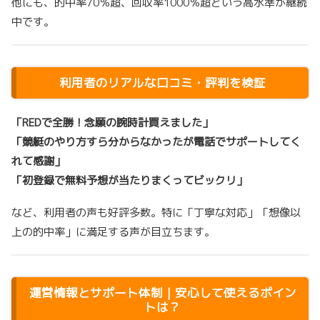
他にも、的中率70％超、回収率1000％超という高水準が継続
中です。
利用者のリアルな口コミ・評判を検証
「REDで全勝！念願の腕時計買えました」
「競艇のやり方すら分からなかったが電話でサポートしてく
れて感謝」
「初登録で無料予想が当たりまくってビックリ」
など、利用者の声も好評多数。特に「丁寧な対応」「想像以
上の的中率」に満足する声が目立ちます。
運営情報とサポート体制｜安心して使えるポイン
トは？