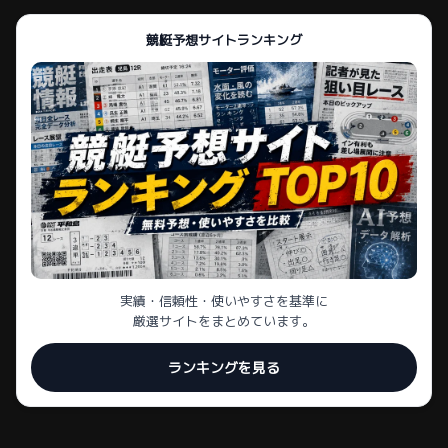
競艇予想サイトランキング
実績・信頼性・使いやすさを基準に
厳選サイトをまとめています。
ランキングを見る