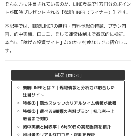
そんな方に注目されているのが、LINE登録で1万円分のポイン
トが即時プレゼントされる【競艇LINER（ライナー）】です。
本記事では、競艇LINERの無料・有料予想の特徴、プラン内
容、的中実績、口コミ、そして運営体制まで徹底的に検証。
本当に「稼げる投資サイト」なのか？忖度なしでご紹介しま
す。
目次
競艇LINERとは？｜現地情報と分析力が融合した
注目サイト
特徴①｜現地スタッフのリアルタイム情報が武器
特徴②｜選べる8種類の有料プラン｜初心者～上
級者まで対応
的中実績と回収率｜6月30日の高配当例を紹介
利用者のリアルな口コミ・評判を検証