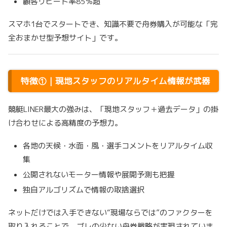
顧客リピート率85％超
スマホ1台でスタートでき、知識不要で舟券購入が可能な「完
全おまかせ型予想サイト」です。
特徴①｜現地スタッフのリアルタイム情報が武器
競艇LINER最大の強みは、「現地スタッフ＋過去データ」の掛
け合わせによる高精度の予想力。
各地の天候・水面・風・選手コメントをリアルタイム収
集
公開されないモーター情報や展開予測も把握
独自アルゴリズムで情報の取捨選択
ネットだけでは入手できない“現場ならでは”のファクターを
取り入れることで、ブレの少ない舟券戦略が実現されていま