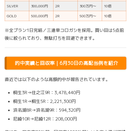
SILVER
300,000円
2R
300万円～
10倍
GOLD
500,000円
2R
500万円～
10倍
※全プラン1日完結／三連単コロガシを採用。買い目は5点前
後に絞られており、無駄打ちを回避できます。
的中実績と回収率｜6月30日の高配当例を紹介
直近では以下のような高額的中が報告されています。
桐生3R→住之江9R：3,478,440円
桐生1R→桐生5R：2,221,300円
浜名湖8R→浜名湖9R：594,320円
尼崎10R→尼崎12R：208,000円