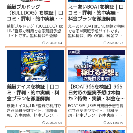
競艇ブルドッグ
えーあいBOATを検証｜口
（BULLDOG）を検証｜口
コミ・評判・的中実績・
コミ・評判・的中実績・
料金プランを徹底解説
料金プランを徹底解説
競艇ブルドッグ（BULLDOG）は
えーあいBOATはLINE登録で利用
LINE登録で利用できる競艇予想
できるAI競艇予想サイトです。
サイトです。無料情報や登録特
無料情報、的中実績、料金プラ
典、的中実績、口コミ・評判、
ン、口コミ、登録特典、運営者
2026.08.04
2026.07.23
料金プラン、運営者情報をもと
情報をもとに、利用する価値が
に、利用する価値があるのか検
あるのか分かりやすく検証しま
証しました。
す。
競艇ナイスを検証｜口コ
【BOAT365を検証】365
ミ・評判・的中実績・料
日対応の堅実予想は本物
金プランを徹底解説
か？特徴・実績・料金を
徹底解説
競艇ナイスはLINE登録で利用で
BOAT365は365日競艇予想を提
きる競艇予想サイト。無料情
供する堅実型サイト。無料予
報、的中実績、料金プラン、口
想・料金プラン・的中実績・口
コミ、登録特典、運営者情報を
コミを初心者向けに分かりやす
2026.08.05
2021.04.19
もとに、利用する価値があるの
く検証。
か分かりやすく検証します。