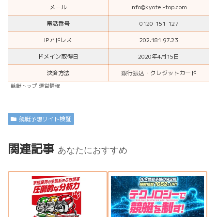
メール
info@kyotei-top.com
電話番号
0120-151-127
IPアドレス
202.181.97.23
ドメイン取得日
2020年4月15日
決済方法
銀行振込・クレジットカード
競艇トップ 運営情報
競艇予想サイト検証
関連記事
あなたにおすすめ