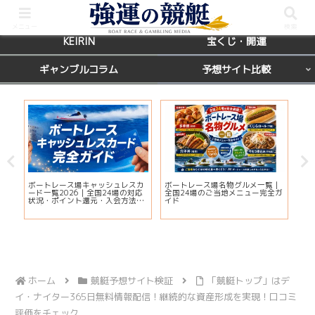
BOATRACE
レース場ガイド
メニュー
検索
KEIRIN
宝くじ・開運
ギャンブルコラム
予想サイト比較
国
ボートレース場キャッシュレスカ
ボートレース場名物グルメ一覧｜
えー
席を
ード一覧2026｜全国24場の対応
全国24場のご当地メニュー完全ガ
判
状況・ポイント還元・入会方法ま
イド
解
とめ
ホーム
競艇予想サイト検証
「競艇トップ」はデ
イ・ナイター365日無料情報配信！継続的な資産形成を実現！口コミ
評価をチェック