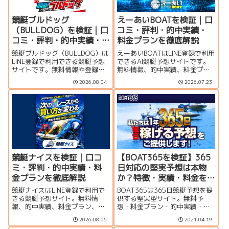
競艇ブルドッグ
えーあいBOATを検証｜口
（BULLDOG）を検証｜口
コミ・評判・的中実績・
コミ・評判・的中実績・
料金プランを徹底解説
料金プランを徹底解説
競艇ブルドッグ（BULLDOG）は
えーあいBOATはLINE登録で利用
LINE登録で利用できる競艇予想
できるAI競艇予想サイトです。
サイトです。無料情報や登録特
無料情報、的中実績、料金プラ
典、的中実績、口コミ・評判、
ン、口コミ、登録特典、運営者
2026.08.04
2026.07.23
料金プラン、運営者情報をもと
情報をもとに、利用する価値が
に、利用する価値があるのか検
あるのか分かりやすく検証しま
証しました。
す。
競艇ナイスを検証｜口コ
【BOAT365を検証】365
ミ・評判・的中実績・料
日対応の堅実予想は本物
金プランを徹底解説
か？特徴・実績・料金を
徹底解説
競艇ナイスはLINE登録で利用で
BOAT365は365日競艇予想を提
きる競艇予想サイト。無料情
供する堅実型サイト。無料予
報、的中実績、料金プラン、口
想・料金プラン・的中実績・口
コミ、登録特典、運営者情報を
コミを初心者向けに分かりやす
2026.08.05
2021.04.19
もとに、利用する価値があるの
く検証。