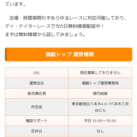
ています。
会場・時間帯問わずあらゆるレースに対応可能しており、
デイ・ナイターレースで365日無料情報配信中！
まずは無料情報から試してみましょう。
競艇トップ 運営情報
URL
現在募集しておりません
運営会社
競艇トップ運営事務局
販売責任者
陣内昭雄
東京都港区六本木4-8-7六本木三河
所在地
台ビル
電話サポート
平日 10:00～18:00
定休日
なし