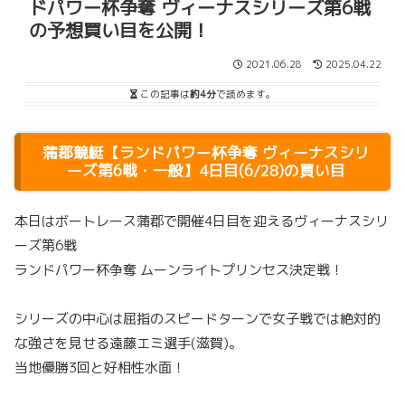
ドパワー杯争奪 ヴィーナスシリーズ第6戦
の予想買い目を公開！
2021.06.28
2025.04.22
この記事は
約4分
で読めます。
蒲郡競艇【ランドパワー杯争奪 ヴィーナスシリ
ーズ第6戦・一般】4日目(6/28)の買い目
本日はボートレース蒲郡で開催4日目を迎えるヴィーナスシリ
ーズ第6戦
ランドパワー杯争奪 ムーンライトプリンセス決定戦！
シリーズの中心は屈指のスピードターンで女子戦では絶対的
な強さを見せる遠藤エミ選手(滋賀)。
当地優勝3回と好相性水面！