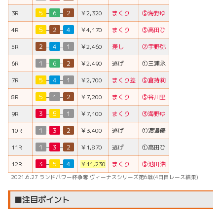
3R
５
–
６
–
２
￥2,320
まくり
⑤海野ゆ
4R
５
–
２
–
４
￥4,170
まくり
⑤高田ひ
5R
２
–
４
–
１
￥2,460
差し
②宇野弥
6R
１
–
６
–
２
￥2,490
逃げ
①三浦永
7R
５
–
４
–
１
￥2,700
まくり差
⑤倉持莉
8R
５
–
１
–
２
￥7,200
まくり
⑤谷川里
9R
３
–
５
–
１
￥7,100
まくり
③海野ゆ
10R
１
–
３
–
２
￥3,400
逃げ
①渡邉優
11R
１
–
３
–
２
￥1,870
逃げ
①高田ひ
12R
３
–
５
–
４
￥11,230
まくり
③池田浩
2021.6.27 ランドパワー杯争奪 ヴィーナスシリーズ第6戦(4日目レース結果)
■注目ポイント