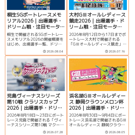
桐生SGボートレースメモ
大村GⅢオールレディース
リアル2026｜出場選手・
競走2026｜出場選手・ド
ドリーム戦・注目モータ
リーム戦・注目モータ
ー・イベント情報まとめ
ー・イベント情報まとめ
桐生で開催されるSGボートレー
2026年8月12日から17日までボ
スメモリアル2026の開催概要を
ートレース大村で開催される
はじめ、出場選手一覧、ドリー
「GⅢオールレディース競走」の
ム戦、注目モーター、水面特
特集ページです。シリーズ展
2026.08.04
2026.07.16
徴、イベント情報を詳しく紹
望、出場選手一覧、発祥地ドリ
介。峰竜太、毒島誠、定松勇樹
ーム、注目モーター、大村水面
らトップレーサーが集結する真
の攻略ポイント、イベント情報
夏のSGの見どころを徹底解説し
まで詳しく紹介します。
ます。
児島ヴィーナスシリーズ
浜名湖GⅢオールレディー
第10戦 クラリスカップ
ス 静岡クラウンメロン杯
2026｜出場選手・ドリー
2026｜出場選手・ドリー
ム戦・注目モーター・イ
ム戦・注目モーター・イ
2026年8月18日～23日にボート
2026年8月30日～9月4日にボー
ベント情報まとめ
ベント情報まとめ
レース児島で開催される「ヴィ
トレース浜名湖で開催されるGⅢ
ーナスシリーズ第10戦 マクール
オールレディース 静岡クラウン
杯争奪第16回クラリスカップ」
メロン杯の特集ページです。出
2026.07.28
2026.08.05
の特集ページです。出場選手一
場選手一覧、シリーズ展望、ド