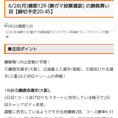
6/28(月)蒲郡12R (勝ガマ投票選抜) の勝負買い
目【締切予定20:45】
6/28(月)蒲郡12R[勝ガマ投票選抜]ランドパワー杯争奪 ヴィーナスシリーズ第6
戦
■注目ポイント
優勝戦12Rは混戦の予感！
①鎌倉涼選手(大阪)、②遠藤エミ選手(滋賀)、③高田ひかる選
手(三重)など初日ドリームの再戦！
1号艇
①鎌倉涼選手(大阪)
。
2日目1コース逃げ切りもスタートに苦労している様子で2日
目キャリアボディ変更。
調整に苦労しているようですが当地優勝2回、コース勝率6.31