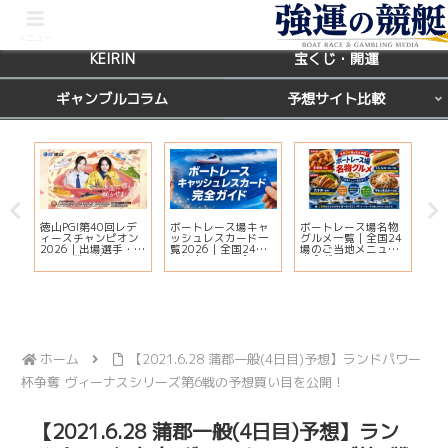
BOATRACE
レース場ガイド
メニュー
KEIRIN
宝くじ・開運
ギャンブルコラム
予想サイト比較
徳山PGI第40回レデ
ボートレース場キャ
ボートレース場名物
【
ィースチャンピオン
ッシュレスカード一
グルメ一覧｜全国24
天
ー
2026｜出場選手・ド
覧2026｜全国24場
場のご当地メニュー
運
ッ
リーム戦・注目モー
の対応状況・ポイン
完全ガイド
鑑
ター・イベント情報
ト還元・入会方法ま
覧
まとめ
とめ
ホーム
【2021.6.28 蒲郡一般(4日目)予想】ランドパワー
杯争奪 ヴィーナスシリーズ第6戦の予想買い目を公開！
【2021.6.28 蒲郡一般(4日目)予想】ラン