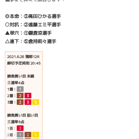
◎本命：③高田ひかる選手
○対抗：
②遠藤エミ
平選手
▲単穴：
①鎌倉涼
選手
△連下：⑤倉持莉々選手
2021.6.28 蒲郡12R
締切予定時刻 20:45
勝負買い目 本線
三連単4点
1着：
１
2着：
２
３
3着：
２
３
５
勝負買い目 狙い目
三連単6点
1着：
３
2着：
１
２
５