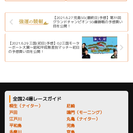
覧、シリーズ展望、ドリーム
リーム戦、注目モーター、水面
戦、注目モーター、イベント情
特徴、舟券攻略、アクセス情報
報まで詳しく紹介します。
を詳しく紹介します。
【2021.6.27 児島SG(最終日)予想】第31回
グランドチャンピオン SG優勝戦の予想買い
目を公開！
【2021.6.29 三国(初日)予想】G2三国モータ
ーボート大賞～昭和平成無差別マッチ～初日
の予想買い目を公開！
全国24場レースガイド
桐生（ナイター）
尼崎
戸田
鳴門（モーニング）
江戸川
丸亀（ナイター）
平和島
児島
多摩川
宮島