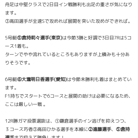
舟足は中堅クラスで2日目イン戦勝利も出足の重さが気になり
ます。
③高田選手が全速Sで攻めれば展開を突いた攻めができれば。
5号艇
⑤倉持莉々選手(東京)
は今節3勝と好調で3日目7Rは5コ
ース1着も。
ターンでやや流れているところもありますが上積みも十分あ
りそうです。
6号艇
⑥大瀧明日香選手(愛知)
は今節未勝利も着はまとめてい
ます。
F1持ちでスタートで6コースと展開の助けは必要になるため、
ここは厳しい一戦 。
12R勝ガマ投票選抜は、①鎌倉選手のイン逃げを抑えつつ、
３コース巧者③高田ひかる選手を本線に
②遠藤選手
、
⑤倉持
選手
まで抑えて勝負します！