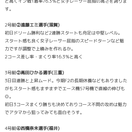
と高くイン戦1着率76.3％と女子レーサー屈指の高さを誇りま
す。
2号艇
②遠藤エミ選手(滋賀)
初日ドリーム勝利など2連勝スタートも舟足は中堅レベル。
スタート感も良く女子レーサー屈指のスピードターンなど魅
力ですが調整で上積みを作れるか。
2コース差し率・まくり率16.3％と高く
3号艇
②高田ひかる選手(三重)
3日目連勝と上昇ムード。今期F2の長期休養などもありました
がもスタート感もまずまずでエース機57号機で直線の伸びも
◎。
初日3コースまくり勝ちも決めておりコース不問の攻めは魅力
でアタマから狙ってみても面白そうす。
4号艇
④西橋奈未選手(福井)