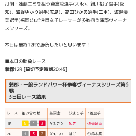
打倒・遠藤エミを狙う鎌倉涼選手(大阪)、細川裕子選手(愛
知)、海野ゆかり選手(広島)、高田ひかる選手(三重)、渡邉優
美選手(福岡)など注目女子レーサーが多数揃う蒲郡ヴィーナ
スシリーズ。
本日は最終12Rで勝負したいと思います！
■本日の勝負レース
蒲郡12R [締切予定時刻20:45]
蒲郡・一般ランドパワー杯争奪ヴィーナスシリーズ第6
戦
3日目レース結果
レース
組み合わせ
払戻金
決まり手
1着選手
1R
５
–
１
–
３
￥3,740
抜き
⑤孫崎百
2R
１
–
３
–
２
￥1,190
逃げ
①鈴木成