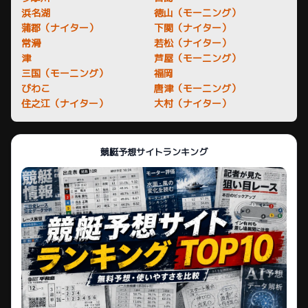
浜名湖
徳山（モーニング）
蒲郡（ナイター）
下関（ナイター）
常滑
若松（ナイター）
津
芦屋（モーニング）
三国（モーニング）
福岡
びわこ
唐津（モーニング）
住之江（ナイター）
大村（ナイター）
競艇予想サイトランキング