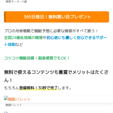
蒲郡モーター5選
365日毎日！無料買い目プレゼント
プロの舟券戦略で競艇予想に必要な情報がすべて揃う！
全国24場各地域の情報
や
初心者にも優しく安心できるサポー
ト体制
など
コツコツ競艇投資！副業感覚でもOK！
無料で使えるコンテンツも豊富でメリットはたくさ
ん！
もちろん
登録無料！30秒で完了
します。
競艇バレット