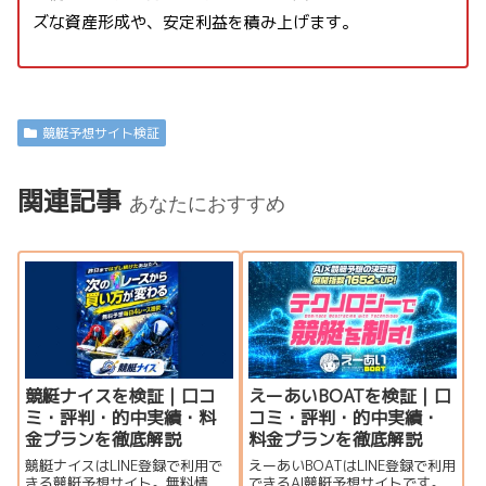
ズな資産形成や、安定利益を積み上げます。
競艇予想サイト検証
関連記事
あなたにおすすめ
競艇ナイスを検証｜口コ
えーあいBOATを検証｜口
ミ・評判・的中実績・料
コミ・評判・的中実績・
金プランを徹底解説
料金プランを徹底解説
競艇ナイスはLINE登録で利用で
えーあいBOATはLINE登録で利用
きる競艇予想サイト。無料情
できるAI競艇予想サイトです。