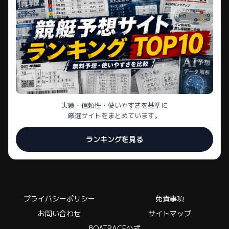
実績・信頼性・使いやすさを基準に
厳選サイトをまとめています。
ランキングを見る
プライバシーポリシー
免責事項
お問い合わせ
サイトマップ
BOATRACE公式