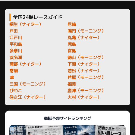
全国24場レースガイド
桐生（ナイター）
尼崎
戸田
鳴門（モーニング）
江戸川
丸亀（ナイター）
平和島
児島
多摩川
宮島
浜名湖
徳山（モーニング）
蒲郡（ナイター）
下関（ナイター）
常滑
若松（ナイター）
津
芦屋（モーニング）
三国（モーニング）
福岡
びわこ
唐津（モーニング）
住之江（ナイター）
大村（ナイター）
競艇予想サイトランキング