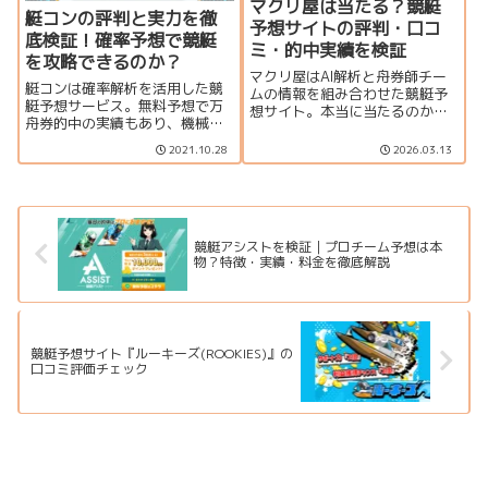
マクリ屋は当たる？競艇
艇コンの評判と実力を徹
予想サイトの評判・口コ
底検証！確率予想で競艇
ミ・的中実績を検証
を攻略できるのか？
マクリ屋はAI解析と舟券師チー
艇コンは確率解析を活用した競
ムの情報を組み合わせた競艇予
艇予想サービス。無料予想で万
想サイト。本当に当たるのかを
舟券的中の実績もあり、機械学
検証し、特徴・的中実績・口コ
習による精度の高さが魅力。本
ミ・料金（調査中）・登録方法
2021.10.28
2026.03.13
記事では、的中実績や利用者の
まで分かりやすく解説します。
評判を徹底検証し、競艇で本当
無料予想の内容や利用時の注意
に稼げるのかを解説します！
点もまとめました。
競艇アシストを検証｜プロチーム予想は本
物？特徴・実績・料金を徹底解説
競艇予想サイト『ルーキーズ(ROOKIES)』の
口コミ評価チェック