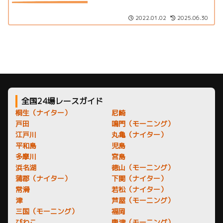
2022.01.02
2025.06.30
全国24場レースガイド
桐生（ナイター）
尼崎
戸田
鳴門（モーニング）
江戸川
丸亀（ナイター）
平和島
児島
多摩川
宮島
浜名湖
徳山（モーニング）
蒲郡（ナイター）
下関（ナイター）
常滑
若松（ナイター）
津
芦屋（モーニング）
三国（モーニング）
福岡
びわこ
唐津（モーニング）