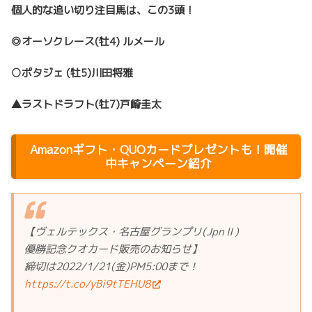
個人的な追い切り注目馬は、この3頭！
◎オーソクレース
(牡4) ルメール
○ポタジェ
(牡5)川田将雅
▲ラストドラフト
(牡7)戸崎圭太
Amazonギフト・QUOカードプレゼントも！開催
中キャンペーン紹介
【ヴェルテックス・名古屋グランプリ(JpnⅡ)
優勝記念クオカード販売のお知らせ】
締切は2022/1/21(金)PM5:00まで！
https://t.co/yBi9tTEHU8