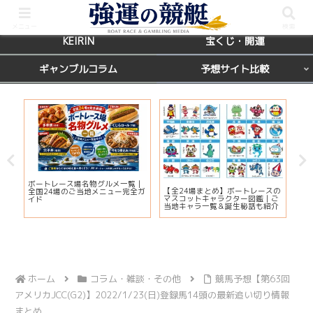
BOATRACE
レース場ガイド
メニュー
検索
KEIRIN
宝くじ・開運
ギャンブルコラム
予想サイト比較
カ
ボートレース場名物グルメ一覧｜
びわ
【全24場まとめ】ボートレースの
応
全国24場のご当地メニュー完全ガ
プ2
マスコットキャラクター図鑑｜ご
ま
イド
注
当地キャラ一覧＆誕生秘話も紹介
ホーム
コラム・雑談・その他
競馬予想【第63回
アメリカJCC(G2)】2022/1/23(日)登録馬14頭の最新追い切り情報
まとめ