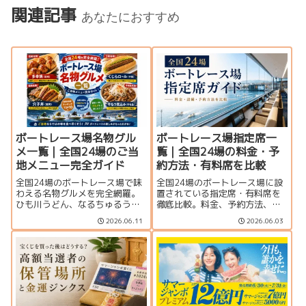
関連記事
あなたにおすすめ
ボートレース場名物グル
ボートレース場指定席一
メ一覧｜全国24場のご当
覧｜全国24場の料金・予
地メニュー完全ガイド
約方法・有料席を比較
全国24場のボートレース場で味
全国24場のボートレース場に設
わえる名物グルメを完全網羅。
置されている指定席・有料席を
ひも川うどん、なるちゅるうど
徹底比較。料金、予約方法、個
ん、多幸焼、くじらロールな
室・グループ席の有無、サービ
2026.06.11
2026.06.03
ど、ご当地メニューや編集部お
ス内容を一覧で紹介します。豪
すすめランキングを紹介しま
華なVIPルームから格安指定席ま
す。
で、観戦スタイルに合った座席
選びに役立つ完全ガイドです。