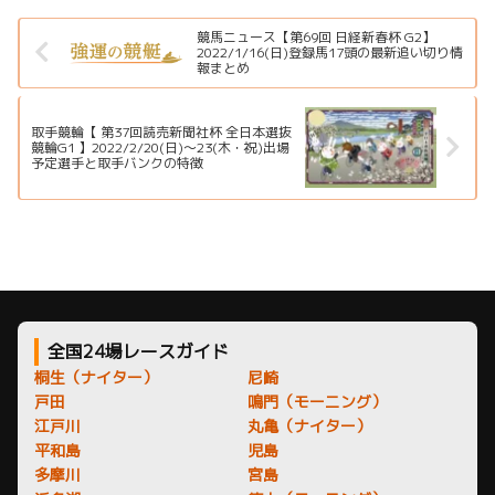
ントを分かりやすく解説しま
す。
競馬ニュース【第69回 日経新春杯 G2】
2022/1/16(日)登録馬17頭の最新追い切り情
報まとめ
取手競輪【 第37回読売新聞社杯 全日本選抜
競輪G1 】2022/2/20(日)～23(木・祝)出場
予定選手と取手バンクの特徴
全国24場レースガイド
桐生（ナイター）
尼崎
戸田
鳴門（モーニング）
江戸川
丸亀（ナイター）
平和島
児島
多摩川
宮島