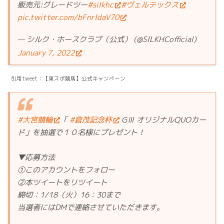
販売元:グレードツー
#silkhc
#ヴェルテックス
pic.twitter.com/bFnrIdaV70
— シルク・ホースクラブ（公式） (@SILKHCofficial)
January 7, 2022
引用tweet：【東スポ競馬】公式キャンペーン
#大宮競輪
「
#倉茂記念杯
GⅢ オリジナルQUOカー
ド」を抽選で１０名様にプレゼント！
▼応募方法
①このアカウントをフォロー
②本ツイートをリツイート
締切：1/18（火）16：30まで
当選者にはDMで連絡させていただきます。