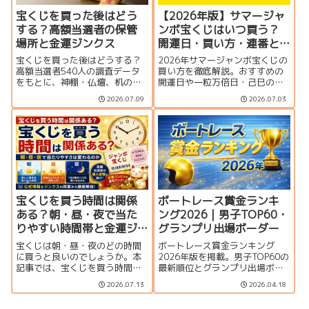
宝くじを買った後はどう
【2026年版】サマージャ
する？高額当選者の保管
ンボ宝くじはいつ買う？
場所と金運ジンクス
開運日・買い方・連番と
バラの違いを徹底解説
宝くじを買った後はどうする？
2026年サマージャンボ宝くじの
高額当選者540人の調査データ
買い方を徹底解説。おすすめの
をもとに、神棚・仏壇、机の引
開運日や一粒万倍日・己巳の
き出し、財布、冷蔵庫など実際
日、連番とバラの違い、何枚買
2026.07.09
2026.07.03
の保管場所を紹介。宝くじの置
うのがおすすめか、プレミア
き場所や購入後に試したい金運
ム・ミニとの比較、当せん確率
ジンクス、当選確認から換金ま
まで分かりやすく紹介します。
での注意点も解説します。
宝くじを買う時間は関係
ボートレース賞金ランキ
ある？朝・昼・夜で当た
ング2026｜男子TOP60・
りやすい時間帯と金運ジ
グランプリ出場ボーダー
ンクスを解説
宝くじは朝・昼・夜のどの時間
ボートレース賞金ランキング
に買うと良いのでしょうか。本
2026年版を掲載。男子TOP60の
記事では、宝くじを買う時間と
最新順位とグランプリ出場ボー
当選確率の関係、金運アップの
ダー、上位選手の優出一覧をま
2026.07.13
2026.04.18
ジンクス、一粒万倍日や天赦日
とめています。
との組み合わせ、購入時のポイ