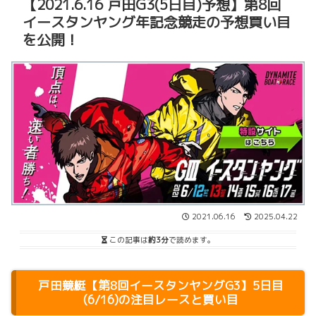
【2021.6.16 戸田G3(5日目)予想】第8回
イースタンヤング年記念競走の予想買い目
を公開！
2021.06.16
2025.04.22
この記事は
約3分
で読めます。
戸田競艇【第8回イースタンヤングG3】5日目
(6/16)の注目レースと買い目