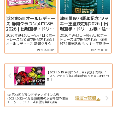
浜名湖GⅢオールレディー
津GI開設74周年記念 ツッ
ス 静岡クラウンメロン杯
キー王座決定戦2026｜出
2026｜出場選手・ドリー
場選手・ドリーム戦・注
ム戦・注目モーター・イ
目モーター・イベント情
2026年8月30日～9月4日にボー
2026年9月3日〜9月8日にボー
ベント情報まとめ
報まとめ
トレース浜名湖で開催されるGⅢ
トレース津で開催される「GI開
オールレディース 静岡クラウン
設74周年記念 ツッキー王座決定
メロン杯の特集ページです。出
戦」の特集ページです。出場選
2026.08.05
2026.08.06
場選手一覧、シリーズ展望、ド
手一覧、シリーズ展望、ドリー
リーム戦、注目モーター、水面
ム戦、注目モーター、水面特
特徴、舟券攻略、アクセス情報
徴、イベント情報まで詳しく紹
を詳しく紹介します。
介します。
【2021.6.15 戸田G3(4日目)予想】第8回イ
ースタンヤング年記念競走の予想買い目を公
開！
SG第31回グランドチャンピオン児島
(2021.6.22～)児島競艇場の水面特徴や注目
モーター、シリーズ展望を無料公開