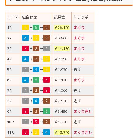
レース
組合わせ
払戻金
決まり手
1R
５
→
６
→
２
￥26,160
まくり
2R
４
→
５
→
２
￥3,560
まくり
3R
３
→
２
→
１
￥14,130
まくり
4R
４
→
２
→
５
￥7,850
まくり
5R
１
→
４
→
５
￥1,970
逃げ
6R
４
→
５
→
３
￥7,100
まくり
7R
１
→
２
→
３
￥1,060
逃げ
8R
１
→
４
→
２
￥2,520
逃げ
9R
３
→
２
→
６
￥8,480
まくり差し
10R
１
→
３
→
２
￥1,220
逃げ
11R
３
→
５
→
４
￥13,710
まくり差し