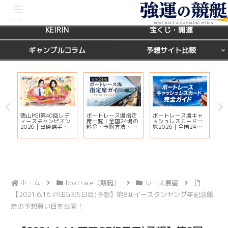
BOATRACE
レース場ガイド
メニュー
KEIRIN
宝くじ・開運
ギャンブルコラム
予想サイト比較
徳山PGI第40回レデ
ボートレース場指定
ボートレース場キャ
ボ
ィースチャンピオン
席一覧｜全国24場の
ッシュレスカード一
グ
天
2026｜出場選手・ド
料金・予約方法・有
覧2026｜全国24場
場
運
リーム戦・注目モー
料席を比較
の対応状況・ポイン
完
ター・イベント情報
ト還元・入会方法ま
まとめ
とめ
ホーム
boatrace（競艇）
レース展望
【2021.6.16 戸田G3(5日目)予想】第8回イースタンヤング年記念競
走の予想買い目を公開！