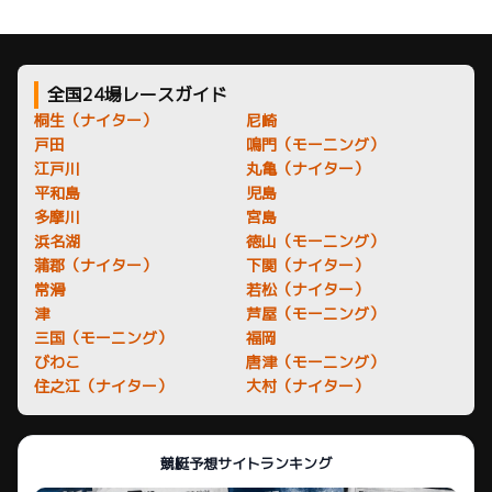
全国24場レースガイド
桐生（ナイター）
尼崎
戸田
鳴門（モーニング）
江戸川
丸亀（ナイター）
平和島
児島
多摩川
宮島
浜名湖
徳山（モーニング）
蒲郡（ナイター）
下関（ナイター）
常滑
若松（ナイター）
津
芦屋（モーニング）
三国（モーニング）
福岡
びわこ
唐津（モーニング）
住之江（ナイター）
大村（ナイター）
競艇予想サイトランキング