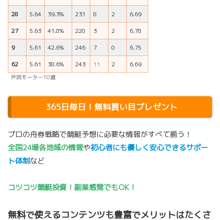
28
5.64
39.3%
231
8
2
6.69
27
5.63
41.8%
220
3
2
6.78
9
5.61
42.6%
246
7
0
6.75
62
5.61
38.6%
243
11
2
6.69
戸田モーター10選
365日毎日！無料買い目プレゼント
プロの舟券戦略で競艇予想に必要な情報がすべて揃う！
全国24場各地域の情報
や
初心者にも優しく安心できるサポー
ト体制
など
コツコツ競艇投資！副業感覚でもOK！
無料で使えるコンテンツも豊富でメリットはたくさ