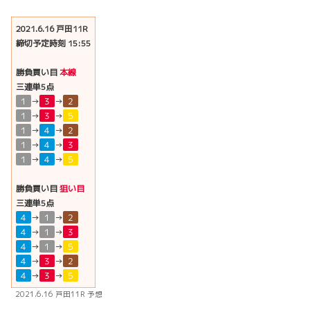
2021.6.16 戸田11R
締切予定時刻 15:55
勝負買い目
本線
三連単5点
１
→
３
→
２
１
→
３
→
５
１
→
４
→
２
１
→
４
→
３
１
→
４
→
５
勝負買い目
狙い目
三連単5点
４
→
１
→
２
４
→
１
→
３
４
→
１
→
５
４
→
３
→
２
４
→
３
→
５
2021.6.16 戸田11R 予想