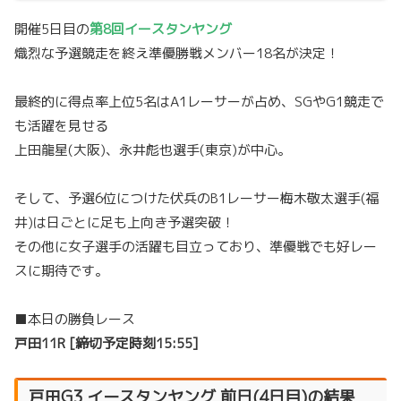
開催5日目の
第8回イースタンヤング
熾烈な予選競走を終え準優勝戦メンバー18名が決定！
最終的に得点率上位5名はA1レーサーが占め、SGやG1競走で
も活躍を見せる
上田龍星(大阪)、永井彪也選手(東京)が中心。
そして、予選6位につけた伏兵のB1レーサー梅木敬太選手(福
井)は日ごとに足も上向き予選突破！
その他に女子選手の活躍も目立っており、準優戦でも好レー
スに期待です。
■本日の勝負レース
戸田11R [締切予定時刻15:55]
戸田G3 イースタンヤング 前日(4日目)の結果