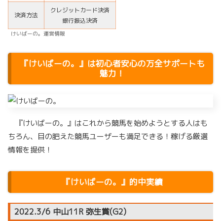
クレジットカード決済
決済方法
銀行振込決済
けいばーの。運営情報
『けいばーの。』は初心者安心の万全サポートも
魅力！
『けいばーの。』はこれから競馬を始めようとする人はも
ちろん、目の肥えた競馬ユーザーも満足できる！稼げる厳選
情報を提供！
『けいばーの。』的中実績
2022.3/6 中山11R 弥生賞(G2)