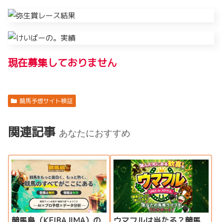
現在募集しておりません
競馬予想サイト検証
関連記事
あなたにおすすめ
競馬島（KEIBAJIMA）の
ウマフルは当たる？競馬