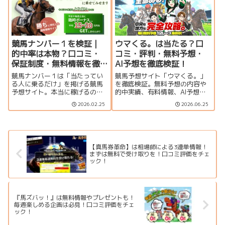
競馬ナンバー１を検証｜
ウマくる。は当たる？口
的中率は本物？口コミ・
コミ・評判・無料予想・
保証制度・無料情報を徹
AI予想を徹底検証！
底調査
競馬ナンバー１は「当たってい
競馬予想サイト「ウマくる。」
る人に乗るだけ」を掲げる競馬
を徹底検証。無料予想の内容や
予想サイト。本当に稼げるの
的中実績、有料情報、AI予想、
か？的中実績・口コミ・保証制
口コミ・評判、登録特典、運営
2026.02.25
2026.06.25
度・登録特典・運営会社情報ま
会社情報まで詳しく調査し、本
で客観的に検証します。
当に利用する価値があるのか編
集部がレビューします。
【真馬券革命】は相場師による3連単情報！
まずは無料で受け取りを！口コミ評価をチェ
ック！
『馬ズバッ！』は無料情報やプレゼントも！
毎週楽しめる企画は必見！口コミ評価をチェ
ック！