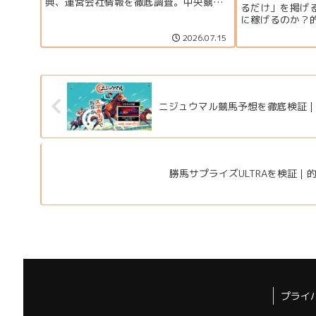
典、運営会社情報を徹底調査。中央競
るだけ」を掲げ
馬・地方競馬に対応する競馬予想サイト
に稼げるのか？
の実力を検証します。
制度・登録特典
2026.07.15
的に検証します
ニジュウマル競馬予想を徹底検証
勝馬サプライズULTRAを検証
プライ