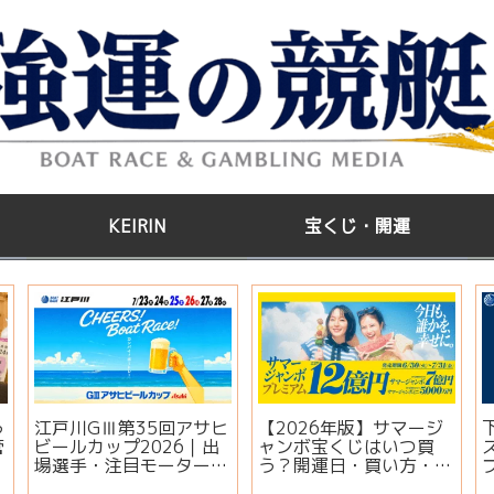
KEIRIN
宝くじ・開運
う
江戸川GⅢ第35回アサヒ
【2026年版】サマージ
管
ビールカップ2026｜出
ャンボ宝くじはいつ買
場選手・注目モーター・
う？開運日・買い方・連
イベント情報まとめ
番とバラの違いを徹底解