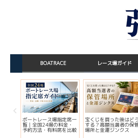
BOATRACE
レース場ガイド
この水
ボートレース場指定席一
宝くじを買った後はど
淡水×
覧｜全国24場の料金・
する？高額当選者の保
コツ
予約方法・有料席を比較
場所と金運ジンクス