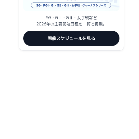
SG・GⅠ・GⅡ・女子戦など
2026年の主要開催日程を一覧で掲載。
開催スケジュールを見る