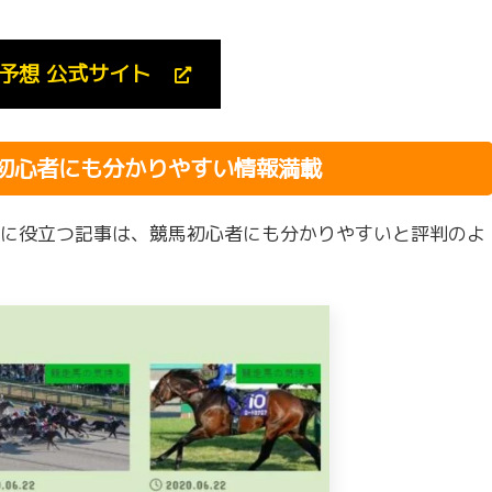
予想 公式サイト
初心者にも分かりやすい情報満載
に役立つ記事は、競馬初心者にも分かりやすいと評判のよ