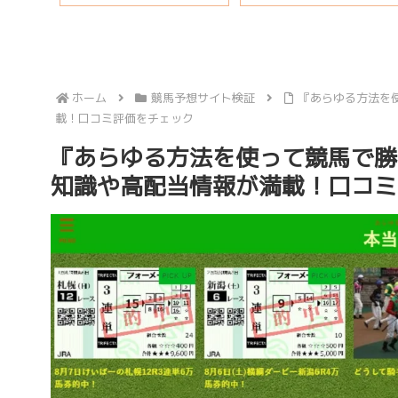
ホーム
競馬予想サイト検証
『あらゆる方法を
載！口コミ評価をチェック
『あらゆる方法を使って競馬で勝
知識や高配当情報が満載！口コミ