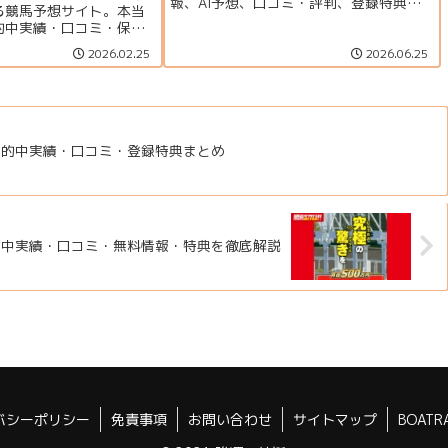
報、AI予想、口コミ・評判、登録特典、
る競馬予想サイト。本当
運営会社情報まで詳しく調査し、本当に
的中実績・口コミ・保証
利用する価値があるのか編集部がレビュ
・運営会社情報まで客観
ーします。
2026.02.25
2026.06.25
。
｜的中実績・口コミ・登録特典まとめ
｜的中実績・口コミ・無料情報・特典を徹底解説
バシーポリシー
免責事項
お問い合わせ
サイトマップ
BOATR