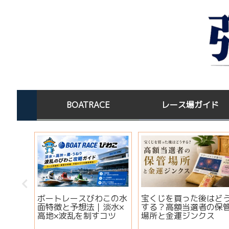
BOATRACE
レース場ガイド
オーシ
ボートレースびわこの水
宝くじを買った後はど
｜出場
面特徴と予想法｜淡水×
する？高額当選者の保
・注目
高地×波乱を制すコツ
場所と金運ジンクス