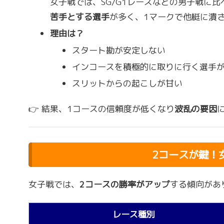
女子戦では、SG/G1レースなどの男子戦に
苦手とする選手
が多く、1マークで他艇に潰
理由は？
スタート勘が安定しない
インコースを積極的に取りに行く選手
スリットからの起こしが甘い
👉 結果、1コースの信頼度が低くなり
波乱の要因
2コースが鍵！
女子戦では、
2コースの勝率がアップ
する傾向があ
レース種別