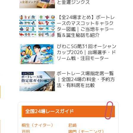
と金運ジンクス
【全24場まとめ】ボートレ
ースのマスコットキャラク
ター図鑑｜ご当地キャラ一
覧＆誕生秘話も紹介
びわこSG第31回オーシャン
カップ2026｜出場選手・ド
リーム戦・注目モーター
ボートレース場指定席一覧
｜全国24場の料金・予約方
法・有料席を比較
全国24場レースガイド
桐生（ナイター）
尼崎
戸田
鳴門（モーニング）