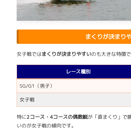
まくりが決まり
女子戦では
まくりが決まりやすい
のも大きな特徴で
レース種別
SG/G1（男子）
女子戦
特に
2コース・4コースの偶数艇
が「直まくり」で
いのが女子戦の傾向です。