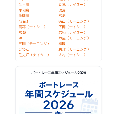
江戸川
丸亀（ナイター）
平和島
児島
多摩川
宮島
浜名湖
徳山（モーニング）
蒲郡（ナイター）
下関（ナイター）
常滑
若松（ナイター）
津
芦屋（モーニング）
三国（モーニング）
福岡
びわこ
唐津（モーニング）
住之江（ナイター）
大村（ナイター）
ボートレース年間スケジュール2026