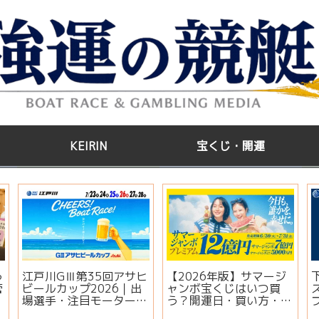
KEIRIN
宝くじ・開運
う
江戸川GⅢ第35回アサヒ
【2026年版】サマージ
管
ビールカップ2026｜出
ャンボ宝くじはいつ買
場選手・注目モーター・
う？開運日・買い方・連
イベント情報まとめ
番とバラの違いを徹底解