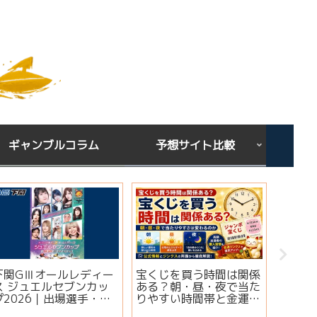
ギャンブルコラム
予想サイト比較
下関GⅢオールレディー
宝くじを買う時間は関係
シンガ
ス ジュエルセブンカッ
ある？朝・昼・夜で当た
ミ・評
プ2026｜出場選手・注
りやすい時間帯と金運ジ
想は当
目モーター・イベント情
ンクスを解説
実績・