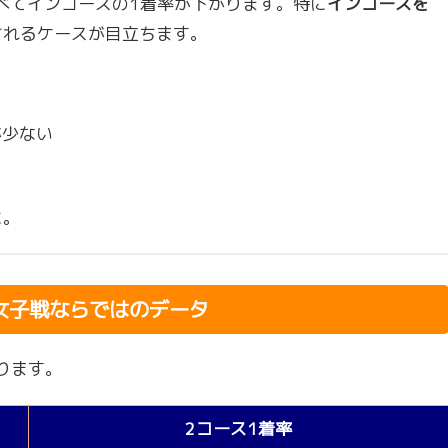
比べてインコースの1着率が下がります。特に
インコースを
されるケースが目立ちます。
が少ない
に。
女子戦ならではのデータ
ります。
2コース1着率