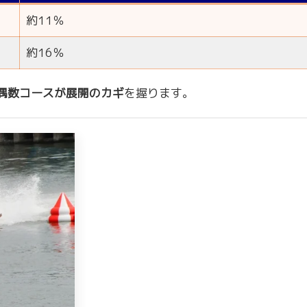
約11％
約16％
偶数コースが展開のカギ
を握ります。