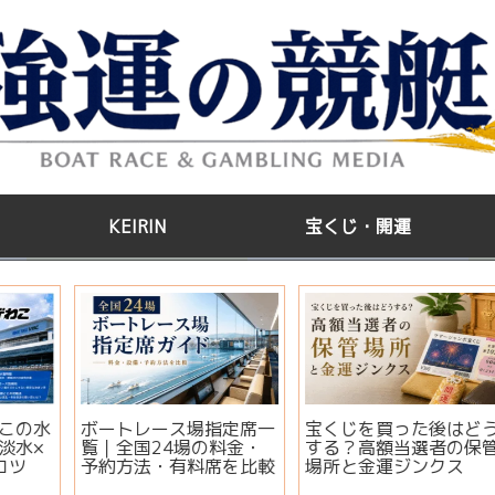
KEIRIN
宝くじ・開運
う
江戸川GⅢ第35回アサヒ
【2026年版】サマージ
管
ビールカップ2026｜出
ャンボ宝くじはいつ買
場選手・注目モーター・
う？開運日・買い方・連
イベント情報まとめ
番とバラの違いを徹底解