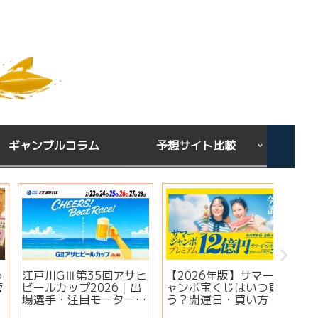
ギャンブルコラム
予想サイト比較
下関GⅢオールレディー
宝くじを買う時間は関係
シンガ
ス ジュエルセブンカッ
ある？朝・昼・夜で当た
ミ・評
プ2026｜出場選手・注
りやすい時間帯と金運ジ
想は当
目モーター・イベント情
ンクスを解説
実績・