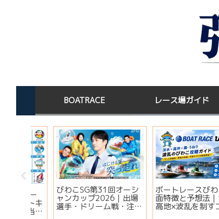
BOATRACE
レース場ガイド
この水
ボートレース場指定席一
宝くじを買った後はど
淡水×
覧｜全国24場の料金・
する？高額当選者の保
コツ
予約方法・有料席を比較
場所と金運ジンクス