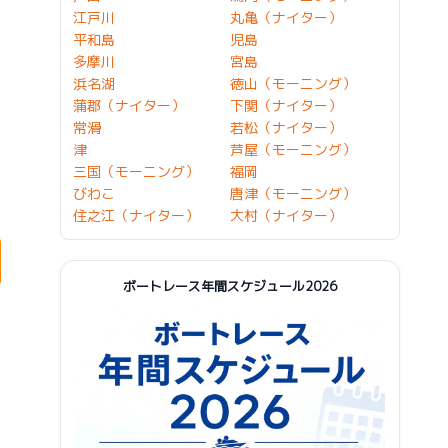
江戸川
丸亀（ナイター）
平和島
児島
多摩川
宮島
浜名湖
徳山（モーニング）
蒲郡（ナイター）
下関（ナイター）
常滑
若松（ナイター）
津
芦屋（モーニング）
三国（モーニング）
福岡
びわこ
唐津（モーニング）
住之江（ナイター）
大村（ナイター）
ボートレース年間スケジュール2026