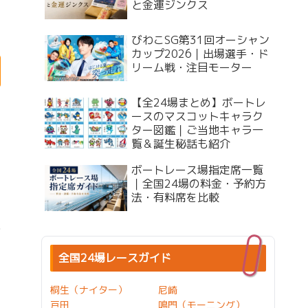
と金運ジンクス
びわこSG第31回オーシャン
カップ2026｜出場選手・ド
リーム戦・注目モーター
【全24場まとめ】ボートレ
ースのマスコットキャラク
ター図鑑｜ご当地キャラ一
覧＆誕生秘話も紹介
ボートレース場指定席一覧
｜全国24場の料金・予約方
法・有料席を比較
全国24場レースガイド
桐生（ナイター）
尼崎
戸田
鳴門（モーニング）