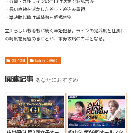
・近畿・九州ラインの仕掛け次第で波乱含み
・長い直線を活かした差し・追込み重視
・準決勝以降は単騎勢も軽視禁物
立川らしい戦術戦が続く年始記念。ラインの完成度と仕掛け
の精度を見極めることが、車券攻略のカギとなる。
GII／GIII
keirin（競輪）
関連記事
あなたにおすすめ
佐世保GI 第2回女子オー
松山GI 第69回オールスタ