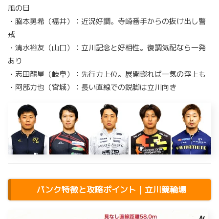
風の目
・脇本勇希（福井）：近況好調。寺崎番手からの抜け出し警
戒
・清水裕友（山口）：立川記念と好相性。復調気配なら一発
あり
・志田龍星（岐阜）：先行力上位。展開嵌れば一気の浮上も
・阿部力也（宮城）：長い直線での鋭脚は立川向き
バンク特徴と攻略ポイント｜立川競輪場