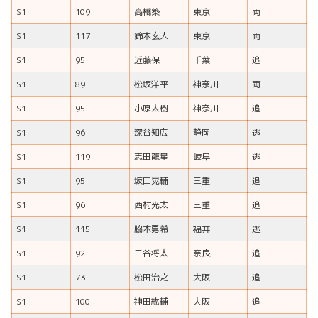
S1
109
高橋築
東京
両
S1
117
鈴木玄人
東京
両
S1
95
近藤保
千葉
追
S1
89
松坂洋平
神奈川
両
S1
95
小原太樹
神奈川
追
S1
96
深谷知広
静岡
逃
S1
119
志田龍星
岐阜
逃
S1
95
坂口晃輔
三重
追
S1
96
西村光太
三重
追
S1
115
脇本勇希
福井
逃
S1
92
三谷将太
奈良
追
S1
73
松田治之
大阪
追
S1
100
神田紘輔
大阪
追