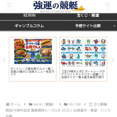
BOATRACE
レース場ガイド
メニュー
検索
KEIRIN
宝くじ・開運
ギャンブルコラム
予想サイト比較
カ
ボートレース場名物グルメ一覧｜
びわ
【全24場まとめ】ボートレースの
応
全国24場のご当地メニュー完全ガ
プ2
マスコットキャラクター図鑑｜ご
ま
イド
注
当地キャラ一覧＆誕生秘話も紹介
ホーム
keirin（競輪）
GII／GIII
立川競輪
開設74周年記念 鳳凰賞典レースGⅢ 2026｜出場選手・展望・バンク
攻略