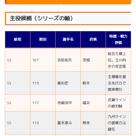
主役候補（シリーズの軸）
特徴・戦力
級班
期別
選手名
府県
評価
総合力最上
SS
107
吉田拓矢
茨城
位。立川向
きの安定感
主導権を握
SS
113
眞杉匠
栃木
る先行力で
関東牽引
近畿ライン
SS
117
寺崎浩平
福井
の絶対軸
九州ライン
SS
113
嘉永泰斗
熊本
の破壊力は
健在