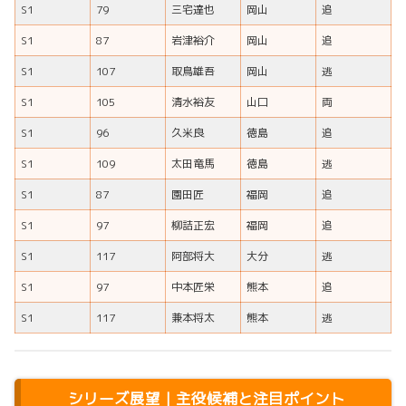
S1
79
三宅達也
岡山
追
S1
87
岩津裕介
岡山
追
S1
107
取鳥雄吾
岡山
逃
S1
105
清水裕友
山口
両
S1
96
久米良
徳島
追
S1
109
太田竜馬
徳島
逃
S1
87
園田匠
福岡
追
S1
97
柳詰正宏
福岡
追
S1
117
阿部将大
大分
逃
S1
97
中本匠栄
熊本
追
S1
117
兼本将太
熊本
逃
シリーズ展望｜主役候補と注目ポイント