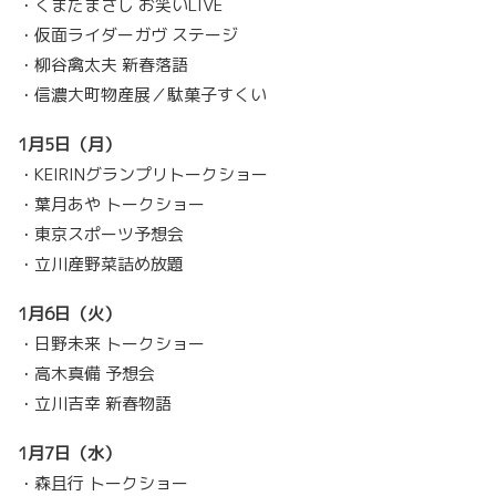
・くまだまさし お笑いLIVE
・仮面ライダーガヴ ステージ
・柳谷禽太夫 新春落語
・信濃大町物産展／駄菓子すくい
1月5日（月）
・KEIRINグランプリトークショー
・葉月あや トークショー
・東京スポーツ予想会
・立川産野菜詰め放題
1月6日（火）
・日野未来 トークショー
・高木真備 予想会
・立川吉幸 新春物語
1月7日（水）
・森且行 トークショー