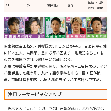
単騎でも脅
S1
96
深谷知広
静岡
威の一撃型
関東勢は
吉田拓矢・眞杉匠
のS班コンビが中心。吉澤純平を軸
に鈴木玄人、高橋築、恩田淳平が固まり、地元記念らしい結
束力を発揮できれば優勝争いの軸となる。
近畿は
寺崎浩平
が主導権を握り、脇本勇希−三谷将太のライン
が番手差しを狙う形。九州は
嘉永泰斗
を中心に園田匠が援
護。南関は
深谷知広
−小原太樹のラインが不気味な存在だ。
注目レーサーピックアップ
・鈴木玄人（東京）：地元での自在戦が武器。流れ次第で台