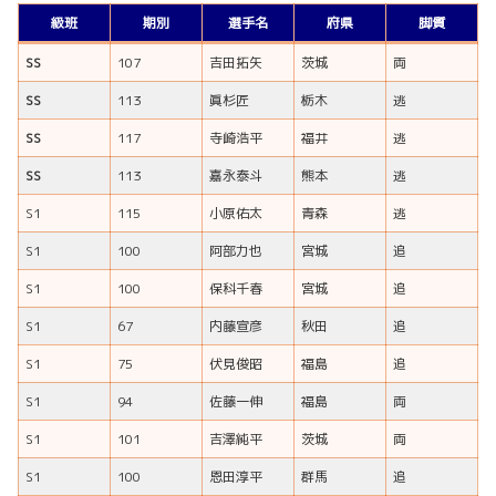
級班
期別
選手名
府県
脚質
SS
107
吉田拓矢
茨城
両
SS
113
眞杉匠
栃木
逃
SS
117
寺崎浩平
福井
逃
SS
113
嘉永泰斗
熊本
逃
S1
115
小原佑太
青森
逃
S1
100
阿部力也
宮城
追
S1
100
保科千春
宮城
追
S1
67
内藤宣彦
秋田
追
S1
75
伏見俊昭
福島
追
S1
94
佐藤一伸
福島
両
S1
101
吉澤純平
茨城
両
S1
100
恩田淳平
群馬
追