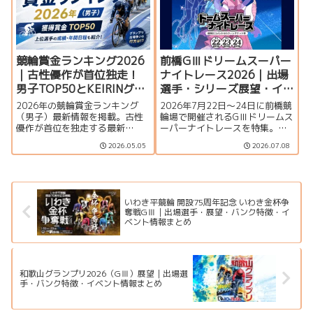
す。
競輪賞金ランキング2026
前橋GⅢドリームスーパー
｜古性優作が首位独走！
ナイトレース2026｜出場
男子TOP50とKEIRINグラ
選手・シリーズ展望・イ
ンプリ争い
ベント情報
2026年の競輪賞金ランキング
2026年7月22日～24日に前橋競
（男子）最新情報を掲載。古性
輪場で開催されるGⅢドリームス
優作が首位を独走する最新
ーパーナイトレースを特集。
TOP50一覧、上位選手の動向、
佐々木豪、恩田淳平、酒井雄多
2026.05.05
2026.07.08
主要タイトルホルダー、KEIRIN
らS級注目選手、ガールズ出場選
グランプリ2026出場争いを分か
手、バンク特徴、イベント情
りやすく紹介します。
報、アクセス情報を紹介しま
す。
いわき平競輪 開設75周年記念 いわき金杯争
奪戦GⅢ｜出場選手・展望・バンク特徴・イ
ベント情報まとめ
和歌山グランプリ2026（GⅢ）展望｜出場選
手・バンク特徴・イベント情報まとめ