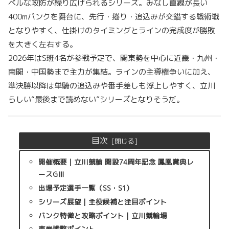
ベルな攻防が繰り広げられるシリーズ。みなし直線が長い
400mバンクを舞台に、先行・捲り・追込みが交錯する戦術戦
となりやすく、仕掛けのタイミングとラインの完成度が勝敗
を大きく左右する。
2026年はS班4名が参戦予定で、関東勢を中心に近畿・九州・
南関・中国勢まで主力が集結。ラインの主導権争いに加え、
準決勝以降は単騎の追込みや番手差しも浮上しやすく、立川
らしい“最後まで読めない”シリーズとなりそうだ。
目次
開催概要｜立川競輪 開設74周年記念 鳳凰賞典レ
ースGⅢ
出場予定選手一覧（SS・S1）
シリーズ展望｜主役候補と注目ポイント
バンク特徴と攻略ポイント｜立川競輪場
車券戦略ポイント