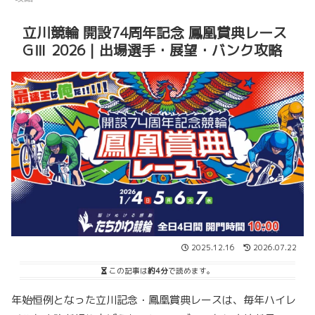
立川競輪 開設74周年記念 鳳凰賞典レース
GⅢ 2026｜出場選手・展望・バンク攻略
2025.12.16
2026.07.22
この記事は
約4分
で読めます。
年始恒例となった立川記念・鳳凰賞典レースは、毎年ハイレ