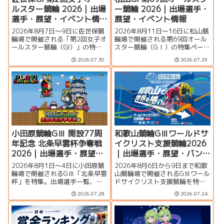
ルスター競輪 2026｜出場
ー競輪 2026｜出場選手・
選手・展望・イベント情
展望・イベント情報
報
2026年8月7日～9日に佐世保競
2026年8月11日～16日に松山競
輪場で開催される「第2回女子オ
輪場で開催される第69回オール
ールスター競輪（GI）」の特集
スター競輪（GⅠ）の特集ページ
ページです。開催概要、出場予
です。出場予定選手、ドリーム
2026.07.30
2026.07.29
定選手、ガールズドリームレー
レース、オリオン賞レース、シ
ス、シリーズ展望、佐世保競輪
リーズ展望、松山競輪場のバン
場のバンク特徴、イベント情
ク特徴、イベント情報、アクセ
報、アクセスを詳しく紹介しま
スを詳しく紹介します。
す。
小田原競輪GⅢ 開設77周
和歌山競輪GⅢワールドサ
年記念 北条早雲杯争奪戦
イクリスト支援競輪2026
2026｜出場選手・展望・
｜出場選手・展望・バン
イベント情報
ク特徴・イベント情報ま
2026年8月1日〜4日に小田原競
2026年8月6日から9日まで和歌
とめ
輪場で開催されるGⅢ「北条早雲
山競輪場で開催されるGⅢワール
杯」を特集。出場選手一覧、シ
ドサイクリスト支援競輪を特
リーズ展望、バンク特徴、イベ
集。ハリー・ラブレイセンら外
2026.07.28
2026.07.24
ント情報、アクセスなど大会情
国人選手、主な出場選手、シリ
報をまとめて紹介します。
ーズ展望、バンク特徴、ワール
ドガールズケイリン、イベン
ト・アクセス情報を紹介しま