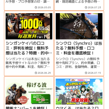
AI予想・プロ予想家の印・調教
網・現地精査による予想の特徴
診断など無料情報の内容、的中
や的中実績、口コミ、登録方
2026.05.05
2026.07.23
実績、口コミ、登録方法、運営
法、運営会社情報まで詳しく紹
会社までまとめて解説します。
介。無料情報の内容も分かりや
すく解説します。
シンガンケイバの口コ
シンクロ（Synchro）は当
ミ・評判を検証！無料予
たる？無料予想・口コ
想は当たる？特徴・的中
ミ・料金を徹底検証！
実績・料金を徹底調査
シンガンケイバは本当に当たる
シンクロ（Synchro）の無料予
競馬予想サイトなのか？無料予
想や有料プラン、的中実績、口
想や的中実績、料金、有料プラ
コミ・評判、登録特典、運営会
ン、口コミ・評判、運営会社情
社情報を徹底調査。中央競馬・
2026.06.29
2026.07.15
報まで詳しく調査。利用する価
地方競馬に対応する競馬予想サ
値があるサイトなのか編集部が
イトの実力を検証します。
検証しました。
競馬ナンバー１を検証｜
ウマくる。は当たる？口