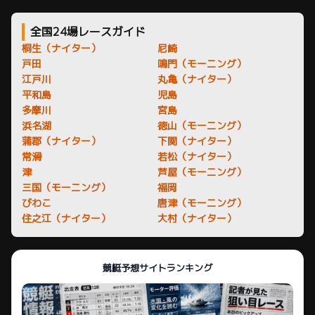
全国24場レースガイド
桐生（ナイター）
尼崎
戸田
鳴門（モーニング）
江戸川
丸亀（ナイター）
平和島
児島
多摩川
宮島
浜名湖
徳山（モーニング）
蒲郡（ナイター）
下関（ナイター）
常滑
若松（ナイター）
津
芦屋（モーニング）
三国（モーニング）
福岡
びわこ
唐津（モーニング）
住之江（ナイター）
大村（ナイター）
競艇予想サイトランキング