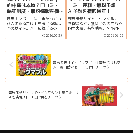
的中率は本物？口コミ・
コミ・評判・無料予想・
保証制度・無料情報を徹
AI予想を徹底検証！
底調査
競馬ナンバー１は「当たってい
競馬予想サイト「ウマくる。」
る人に乗るだけ」を掲げる競馬
を徹底検証。無料予想の内容や
予想サイト。本当に稼げるの
的中実績、有料情報、AI予想、
か？的中実績・口コミ・保証制
口コミ・評判、登録特典、運営
2026.02.25
2026.06.25
度・登録特典・運営会社情報ま
会社情報まで詳しく調査し、本
で客観的に検証します。
当に利用する価値があるのか編
集部がレビューします。
競馬予想サイト『ウマブル』競馬バブル突
入！毎日儲かる口コミ評価チェック
競馬予想サイト『タイムマシン』毎日ボーナ
スを実現！口コミ評価をチェック