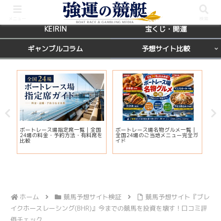
BOATRACE
レース場ガイド
メニュー
検索
KEIRIN
宝くじ・開運
ギャンブルコラム
予想サイト比較
カ
ボートレース場指定席一覧｜全国
ボートレース場名物グルメ一覧｜
【
応
24場の料金・予約方法・有料席を
全国24場のご当地メニュー完全ガ
マ
ま
比較
イド
当
ホーム
競馬予想サイト検証
競馬予想サイト『ブレ
イクホースレーシング(BHR)』今までの競馬を投資を壊す！口コミ評
価チェック