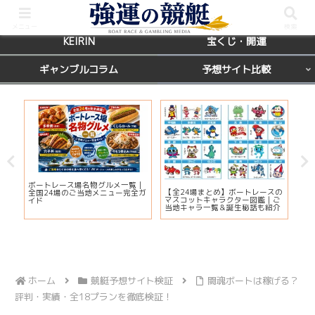
BOATRACE
レース場ガイド
メニュー
検索
KEIRIN
宝くじ・開運
ギャンブルコラム
予想サイト比較
カ
ボートレース場名物グルメ一覧｜
びわ
【全24場まとめ】ボートレースの
応
全国24場のご当地メニュー完全ガ
プ2
マスコットキャラクター図鑑｜ご
ま
イド
注
当地キャラ一覧＆誕生秘話も紹介
ホーム
競艇予想サイト検証
闘魂ボートは稼げる？
評判・実績・全18プランを徹底検証！