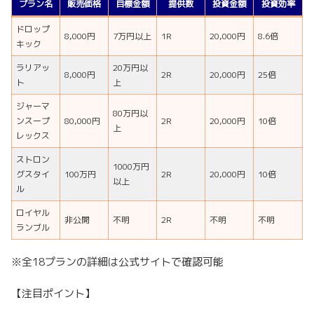
プラン名
販売価格
目標金額
提供数
投資金額
投資効率
ドロップ
8,000円
7万円以上
1R
20,000円
8.6倍
キック
ラリアッ
20万円以
8,000円
2R
20,000円
25倍
ト
上
ジャーマ
80万円以
ンスープ
80,000円
2R
20,000円
10倍
上
レックス
ストロン
1000万円
グスタイ
100万円
2R
20,000円
10倍
以上
ル
ロイヤル
非公開
不明
2R
不明
不明
ランブル
※全18プランの詳細は公式サイトで確認可能
【注目ポイント】