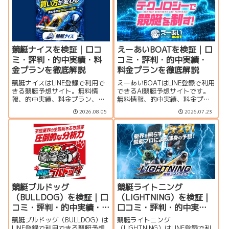
競艇ナイスを検証｜口コ
えーあいBOATを検証｜口
ミ・評判・的中実績・料
コミ・評判・的中実績・
金プランを徹底解説
料金プランを徹底解説
競艇ナイスはLINE登録で利用で
えーあいBOATはLINE登録で利用
きる競艇予想サイト。無料情
できるAI競艇予想サイトです。
報、的中実績、料金プラン、口
無料情報、的中実績、料金プラ
コミ、登録特典、運営者情報を
ン、口コミ、登録特典、運営者
2026.08.05
2026.07.23
もとに、利用する価値があるの
情報をもとに、利用する価値が
か分かりやすく検証します。
あるのか分かりやすく検証しま
す。
競艇ブルドッグ
競艇ライトニング
（BULLDOG）を検証｜口
（LIGHTNING）を検証｜
コミ・評判・的中実績・
口コミ・評判・的中実
料金プランを徹底解説
績・料金プランを徹底解
競艇ブルドッグ（BULLDOG）は
競艇ライトニング
説
LINE登録で利用できる競艇予想
（LIGHTNING）はLINE登録で利