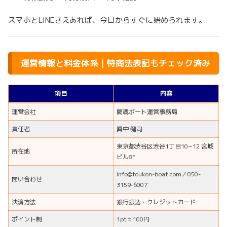
スマホとLINEさえあれば、今日からすぐに始められます。
運営情報と料金体系｜特商法表記もチェック済み
項目
内容
運営会社
闘魂ボート運営事務局
責任者
眞中 健司
東京都渋谷区渋谷1丁目10−12 宮城
所在地
ビル8F
info@toukon-boat.com／050-
問い合わせ
3159-6007
決済方法
銀行振込・クレジットカード
ポイント制
1pt＝100円