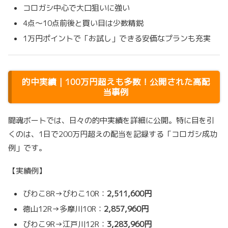
コロガシ中心で大口狙いに強い
4点～10点前後と買い目は少数精鋭
1万円ポイントで「お試し」できる安価なプランも充実
的中実績｜100万円超えも多数！公開された高配
当事例
闘魂ボートでは、日々の的中実績を詳細に公開。特に目を引
くのは、1日で200万円超えの配当を記録する「コロガシ成功
例」です。
【実績例】
びわこ8R→びわこ10R：
2,511,600円
徳山12R→多摩川10R：
2,857,960円
びわこ9R→江戸川12R：
3,283,960円