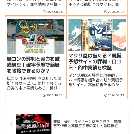
サイトです。無料情報や登録特
用できる競艇予想サイト。無料
典、的中実績、口コミ・評判、
情報、的中実績、料金プラン、
2026.08.04
2026.06.22
料金プラン、運営者情報をもと
口コミ、登録特典、運営者情報
に、利用する価値があるのか検
をもとに、利用する価値がある
証しました。
のか分かりやすく検証します。
マクリ屋は当たる？競艇
艇コンの評判と実力を徹
予想サイトの評判・口コ
底検証！確率予想で競艇
ミ・的中実績を検証
を攻略できるのか？
マクリ屋はAI解析と舟券師チー
艇コンは確率解析を活用した競
ムの情報を組み合わせた競艇予
艇予想サービス。無料予想で万
想サイト。本当に当たるのかを
舟券的中の実績もあり、機械学
検証し、特徴・的中実績・口コ
習による精度の高さが魅力。本
ミ・料金（調査中）・登録方法
2021.10.28
2026.03.13
記事では、的中実績や利用者の
まで分かりやすく解説します。
評判を徹底検証し、競艇で本当
無料予想の内容や利用時の注意
に稼げるのかを解説します！
点もまとめました。
競艇LINER（ライナー）は当たる？｜無料1
万円特典と高精度予想の実力を徹底検証